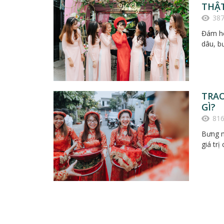
THẬT
38
Đám hỏ
dâu, b
TRAO
GÌ?
81
Bưng m
giá tr