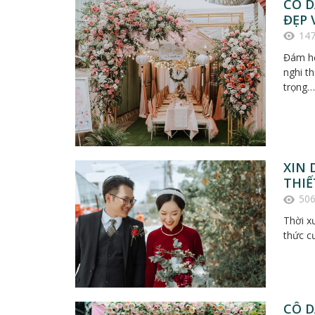
CÔ D
ĐẸP 
14
Đám hỏ
nghi th
trọng…
XIN 
THIẾ
50
Thời x
thức c
CÔ D