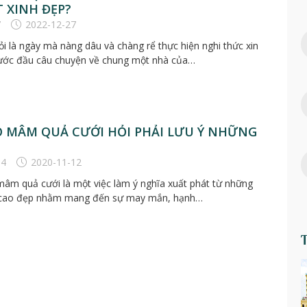
 XINH ĐẸP?
7
2022-12-27
i là ngày mà nàng dâu và chàng rể thực hiện nghi thức xin
ước đầu câu chuyện về chung một nhà của…
 MÂM QUẢ CƯỚI HỎI PHẢI LƯU Ý NHỮNG
64
2020-11-12
âm quả cưới là một việc làm ý nghĩa xuất phát từ những
ị cao đẹp nhằm mang đến sự may mắn, hạnh…