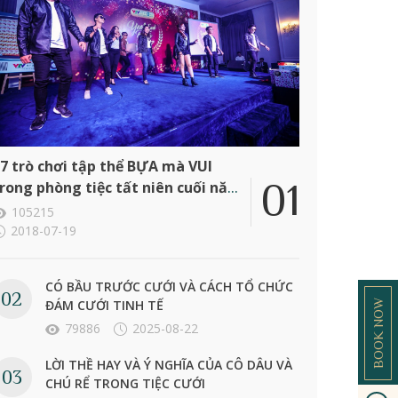
7 trò chơi tập thể BỰA mà VUI
rong phòng tiệc tất niên cuối năm
ông ty
105215
2018-07-19
CÓ BẦU TRƯỚC CƯỚI VÀ CÁCH TỔ CHỨC
ĐÁM CƯỚI TINH TẾ
BOOK NOW
79886
2025-08-22
LỜI THỀ HAY VÀ Ý NGHĨA CỦA CÔ DÂU VÀ
CHÚ RỂ TRONG TIỆC CƯỚI