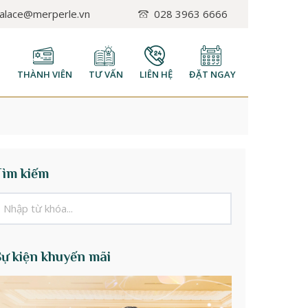
palace@merperle.vn
028 3963 6666
H
THÀNH VIÊN
TƯ VẤN
LIÊN HỆ
ĐẶT NGAY
Tìm kiếm
Sự kiện khuyến mãi