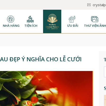
crystal
NHÀ HÀNG
TIỆN ÍCH
ƯU ĐÃI
THƯ VIỆN ẢN
AU ĐẸP Ý NGHĨA CHO LỄ CƯỚI