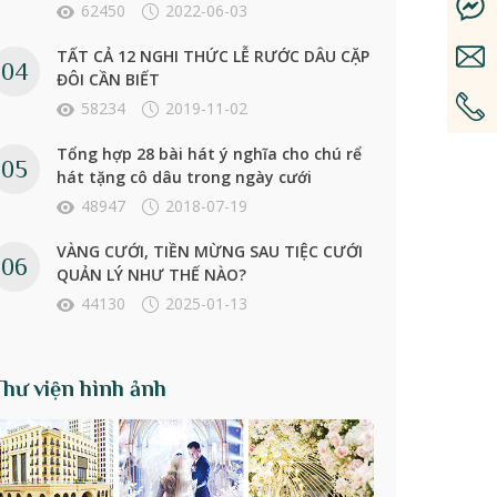
62450
2022-06-03
TẤT CẢ 12 NGHI THỨC LỄ RƯỚC DÂU CẶP
ĐÔI CẦN BIẾT
58234
2019-11-02
Tổng hợp 28 bài hát ý nghĩa cho chú rể
hát tặng cô dâu trong ngày cưới
48947
2018-07-19
VÀNG CƯỚI, TIỀN MỪNG SAU TIỆC CƯỚI
QUẢN LÝ NHƯ THẾ NÀO?
44130
2025-01-13
Thư viện hình ảnh