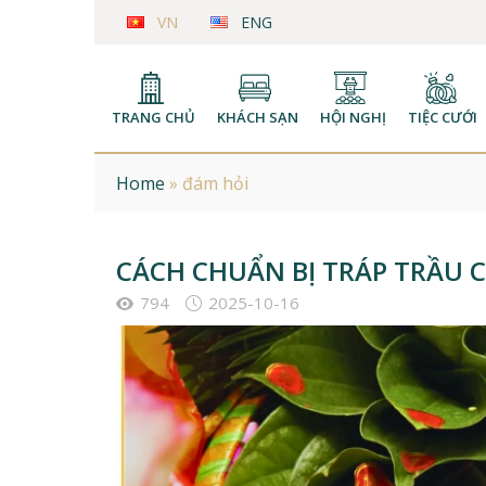
VN
ENG
TRANG CHỦ
KHÁCH SẠN
HỘI NGHỊ
TIỆC CƯỚI
Home
»
đám hỏi
CÁCH CHUẨN BỊ TRÁP TRẦU C
794
2025-10-16