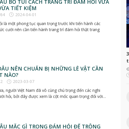
ÂU BỎ TÚI CÁCH TRANG TRÍ ĐÁM HỎI VỪA
VỪA TIẾT KIỆM
764
2024-04-01
i là một phong tục quan trọng trước khi tiến hành các
ức cưới nên cần tiến hành trang trí đám hỏi thật trang
3
t
c
DÂU NÊN CHUẨN BỊ NHỮNG LỄ VẬT CẦN
T NÀO?
62
2023-03-07
ưa, người Việt Nam đã vô cùng chú trọng đến các nghi
ưới hỏi, bởi đây được xem là cột mốc quan trọng đối với…
ÂU MẶC GÌ TRONG ĐÁM HỎI ĐỂ TRÔNG