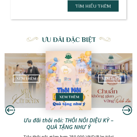
TÌM HIỂU THÊM
ƯU ĐÃI ĐẶC BIỆT
XEM THÊM
XEM THÊM
XEM THÊM
Ưu đãi thôi nôi: THÔI NÔI DIỆU KỲ –
QUÀ TẶNG NHƯ Ý
Tiệc thôi nôi giảm hơn 250.000 VND/Bàn tiệc!