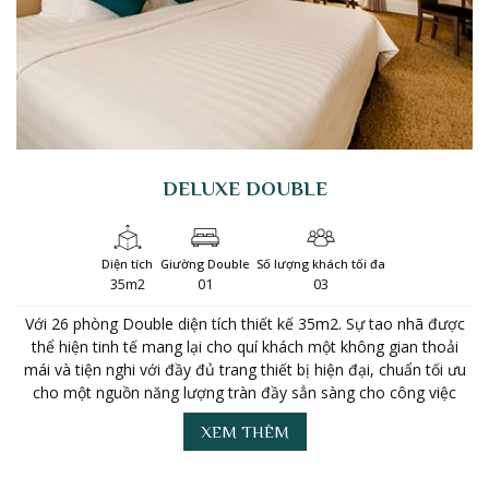
DELUXE DOUBLE
Diện tích
Giường Double
Số lượng khách tối đa
35m2
01
03
ểu
Với 26 phòng Double diện tích thiết kế 35m2. Sự tao nhã được
V
hài
thể hiện tinh tế mang lại cho quí khách một không gian thoải
h
mái và tiện nghi với đầy đủ trang thiết bị hiện đại, chuẩn tối ưu
ti
nội
cho một nguồn năng lượng tràn đầy sẳn sàng cho công việc
ng
XEM THÊM
o