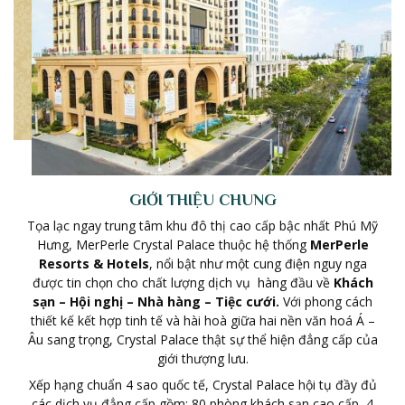
GIỚI THIỆU CHUNG
Tọa lạc ngay trung tâm khu đô thị cao cấp bậc nhất Phú Mỹ
Hưng, MerPerle Crystal Palace thuộc hệ thống
MerPerle
Resorts & Hotels
, nổi bật như một cung điện nguy nga
được tin chọn cho chất lượng dịch vụ hàng đầu về
Khách
sạn – Hội nghị – Nhà hàng – Tiệc cưới.
Với phong cách
thiết kế kết hợp tinh tế và hài hoà giữa hai nền văn hoá Á –
Âu sang trọng, Crystal Palace thật sự thể hiện đẳng cấp của
giới thượng lưu.
Xếp hạng chuẩn 4 sao quốc tế, Crystal Palace hội tụ đầy đủ
các dịch vụ đẳng cấp gồm: 80 phòng khách sạn cao cấp, 4