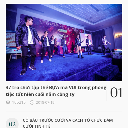
37 trò chơi tập thể BỰA mà VUI trong phòng
tiệc tất niên cuối năm công ty
105215
2018-07-19
CÓ BẦU TRƯỚC CƯỚI VÀ CÁCH TỔ CHỨC ĐÁM
CƯỚI TINH TẾ