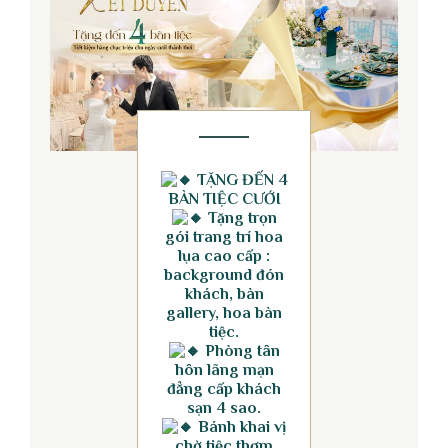
TẶNG ĐẾN 4
BÀN TIỆC CƯỚI
Tặng trọn
gói trang trí hoa
lụa cao cấp :
background đón
khách, bàn
gallery, hoa bàn
tiệc.
Phòng tân
hôn lãng mạn
đẳng cấp khách
sạn 4 sao.
Bánh khai vị
chờ tiệc thơm