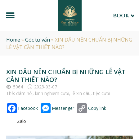
BOOK
Home
»
Góc tư vấn
»
XIN DÂU NÊN CHUẨN BỊ NHỮNG
LỄ VẬT CẦN THIẾT NÀO?
XIN DÂU NÊN CHUẨN BỊ NHỮNG LỄ VẬT
CẦN THIẾT NÀO?
5064
2023-03-07
Thẻ:
đám hỏi
,
kinh nghiệm cưới
,
lễ xin dâu
,
tiệc cưới
Facebook
Messenger
Copy link
Zalo