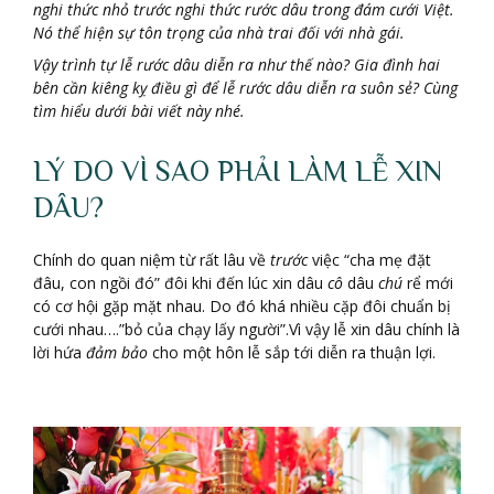
nghi thức nhỏ
trước
nghi thức rước dâu trong đám cưới Việt.
Nó thể hiện sự tôn trọng của nhà trai đối với nhà gái.
Vậy trình tự lễ rước dâu diễn ra như thế nào? Gia đình hai
bên cần kiêng kỵ điều gì để lễ rước dâu diễn ra suôn sẻ? Cùng
tìm hiểu dưới bài viết này nhé.
LÝ DO VÌ SAO PHẢI LÀM LỄ XIN
DÂU?
Chính do quan niệm từ rất lâu về
trước
việc “cha mẹ đặt
đâu, con ngồi đó” đôi khi đến lúc xin dâu
cô
dâu
chú
rể mới
có cơ hội gặp mặt nhau. Do đó khá nhiều cặp đôi chuẩn bị
cưới nhau….”bỏ của chạy lấy người”.Vì vậy lễ xin dâu chính là
lời hứa
đảm bảo
cho một hôn lễ sắp tới diễn ra thuận lợi.