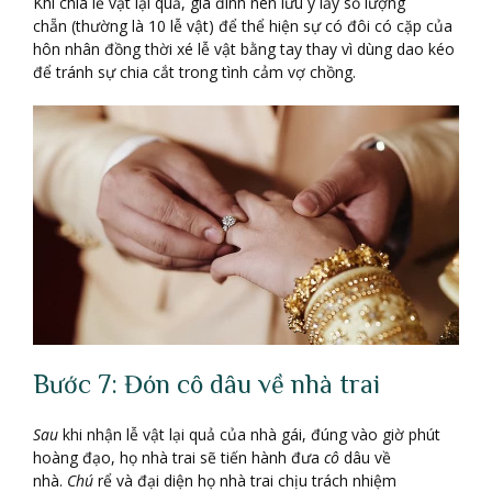
Khi chia lễ vật lại quả, gia đình nên lưu ý lấy số lượng
chẵn (thường là 10 lễ vật) để thể hiện sự có đôi có cặp của
hôn nhân đồng thời xé lễ vật bằng tay thay vì dùng dao kéo
để tránh sự chia cắt trong tình cảm vợ chồng.
Bước 7: Đón cô dâu về nhà trai
Sau
khi nhận lễ vật lại quả của nhà gái, đúng vào giờ phút
hoàng đạo, họ nhà trai sẽ tiến hành đưa
cô
dâu về
nhà.
Chú
rể và đại diện họ nhà trai chịu trách nhiệm