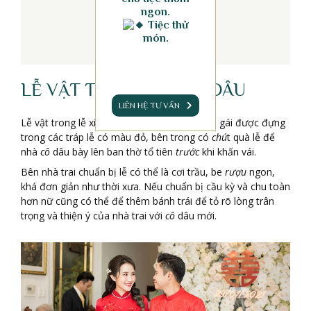
ngon.
Tiệc thử
món.
LỄ VẬT TRONG LỄ XIN DÂU
LIÊN HỆ TƯ VẤN
Lễ vật trong lễ xin dâu khi nhà trai sang nhà gái được đựng
trong các tráp lễ có màu đỏ, bên trong có
chú
t quà lễ để
nhà
cô
dâu bày lên ban thờ tổ tiên
trước
khi khấn vái.
Bên nhà trai chuẩn bị lễ có thể là cơi trầu, be
rượu
ngon,
khá đơn giản như thời xưa. Nếu chuẩn bị cầu kỳ và chu toàn
hơn nữ cũng có thể để thêm bánh trái để tỏ rõ lòng trân
trọng và thiện ý của nhà trai với
cô
dâu mới.