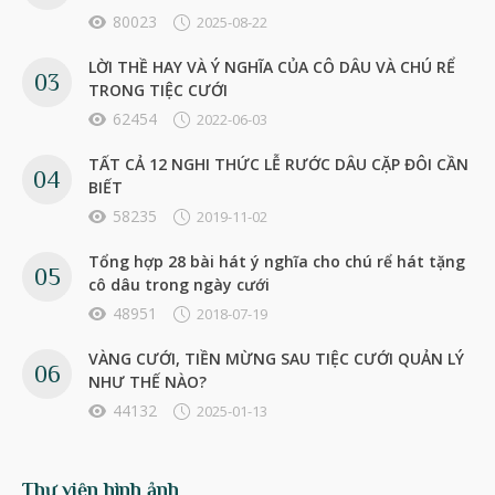
80023
2025-08-22
LỜI THỀ HAY VÀ Ý NGHĨA CỦA CÔ DÂU VÀ CHÚ RỂ
TRONG TIỆC CƯỚI
62454
2022-06-03
TẤT CẢ 12 NGHI THỨC LỄ RƯỚC DÂU CẶP ĐÔI CẦN
BIẾT
58235
2019-11-02
Tổng hợp 28 bài hát ý nghĩa cho chú rể hát tặng
cô dâu trong ngày cưới
48951
2018-07-19
VÀNG CƯỚI, TIỀN MỪNG SAU TIỆC CƯỚI QUẢN LÝ
NHƯ THẾ NÀO?
44132
2025-01-13
Thư viện hình ảnh