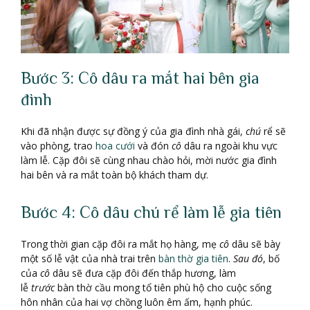
Bước 3: Cô dâu ra mắt hai bên gia
đình
Khi đã nhận được sự đồng ý của gia đình nhà gái,
chú
rể sẽ
vào phòng, trao
hoa cưới
và đón
cô
dâu ra ngoài khu vực
làm lễ. Cặp đôi sẽ cùng nhau chào hỏi, mời nước gia đình
hai bên và ra mắt toàn bộ khách tham dự.
Bước 4: Cô dâu chú rể làm lễ gia tiên
Trong thời gian cặp đôi ra mắt họ hàng, mẹ
cô
dâu sẽ bày
một số lễ vật của nhà trai trên
bàn thờ gia tiên
.
Sau đó
, bố
của
cô
dâu sẽ đưa cặp đôi đến thắp hương, làm
lễ
trước
bàn thờ cầu mong tổ tiên phù hộ cho cuộc sống
hôn nhân của hai vợ chồng luôn êm ấm, hạnh phúc.