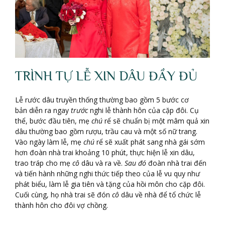
TRÌNH TỰ LỄ XIN DÂU ĐẦY ĐỦ
Lễ rước dâu truyền thống thường bao gồm 5 bước cơ
bản diễn ra ngay
trước
nghi lễ thành hôn của cặp đôi. Cụ
thể, bước đầu tiên, mẹ
chú
rể sẽ chuẩn bị một mâm quả xin
dâu thường bao gồm rượu, trầu cau và một số nữ trang.
Vào ngày làm lễ, mẹ
chú
rể sẽ xuất phát sang nhà gái sớm
hơn đoàn nhà trai khoảng 10 phút, thực hiện lễ xin dâu,
trao tráp cho mẹ
cô
dâu và ra về.
Sau đó
đoàn nhà trai đến
và tiến hành những nghi thức tiếp theo của lễ vu quy như
phát biểu, làm lễ gia tiên và tặng của hồi môn cho cặp đôi.
Cuối cùng, họ nhà trai sẽ đón
cô
dâu về nhà để tổ chức lễ
thành hôn cho đôi vợ chồng.