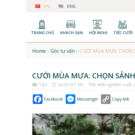
VN
ENG
TRANG CHỦ
KHÁCH SẠN
HỘI NGHỊ
TIỆC CƯỚI
Home
»
Góc tư vấn
»
CƯỚI MÙA MƯA: CHỌN 
CƯỚI MÙA MƯA: CHỌN SẢNH
102
2025-07-08
Thẻ:
kinh nghiệm cưới
,
Facebook
Messenger
Copy link