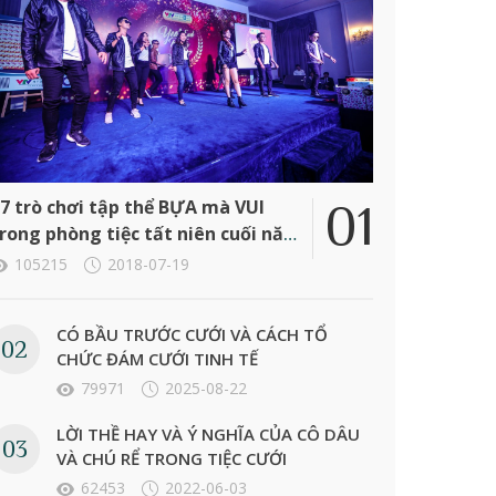
7 trò chơi tập thể BỰA mà VUI
rong phòng tiệc tất niên cuối năm
ông ty
105215
2018-07-19
CÓ BẦU TRƯỚC CƯỚI VÀ CÁCH TỔ
CHỨC ĐÁM CƯỚI TINH TẾ
79971
2025-08-22
LỜI THỀ HAY VÀ Ý NGHĨA CỦA CÔ DÂU
VÀ CHÚ RỂ TRONG TIỆC CƯỚI
62453
2022-06-03