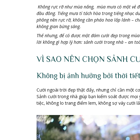
Không rực rỡ như mùa nắng, mùa mưa có một vẻ đẹp 
đầu đông. Tiếng mưa tí tách hòa trong tiếng nhạc d
phông nền rực rỡ, không cần pháo hoa lấp lánh – chỉ 
không gian bừng sáng.
Thế nhưng, để có được một đám cưới đẹp trong mùa 
lời không gì hợp lý hơn: sảnh cưới trong nhà – an toà
VÌ SAO NÊN CHỌN SẢNH C
Không bị ảnh hưởng bởi thời tiế
Cưới ngoài trời đẹp thật đấy, nhưng chỉ cần một c
Sảnh cưới trong nhà giúp bạn kiểm soát được mọi yếu
tiệc, không lo trang điểm lem, không sợ váy cưới 