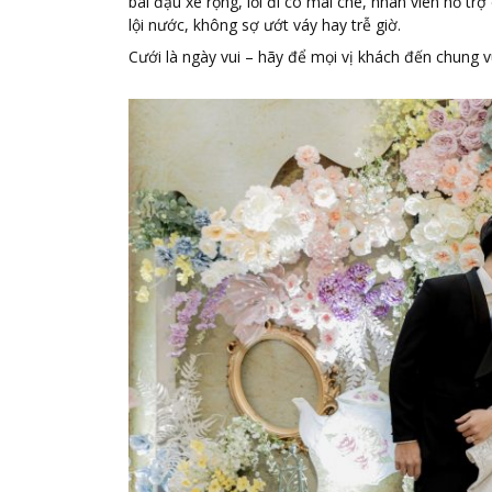
bãi đậu xe rộng, lối đi có mái che, nhân viên hỗ t
lội nước, không sợ ướt váy hay trễ giờ.
Cưới là ngày vui – hãy để mọi vị khách đến chung vu