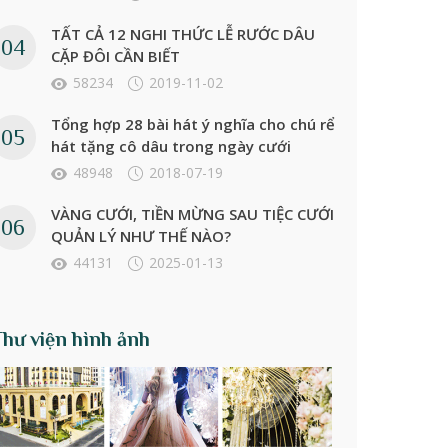
TẤT CẢ 12 NGHI THỨC LỄ RƯỚC DÂU
CẶP ĐÔI CẦN BIẾT
58234
2019-11-02
Tổng hợp 28 bài hát ý nghĩa cho chú rể
hát tặng cô dâu trong ngày cưới
48948
2018-07-19
VÀNG CƯỚI, TIỀN MỪNG SAU TIỆC CƯỚI
QUẢN LÝ NHƯ THẾ NÀO?
44131
2025-01-13
Thư viện hình ảnh