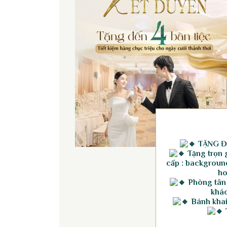
TẶNG Đ
Tặng trọn g
cấp : background
ho
Phòng tân
khác
Bánh khai 