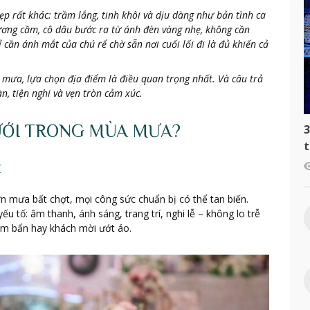
rất khác: trầm lắng, tinh khôi và dịu dàng như bản tình ca
ương cầm, cô dâu bước ra từ ánh đèn vàng nhẹ, không cần
cần ánh mắt của chú rể chờ sẵn nơi cuối lối đi là đủ khiến cả
mưa, lựa chọn địa điểm là điều quan trọng nhất. Và câu trả
n, tiện nghi và vẹn tròn cảm xúc.
ƯỚI TRONG MÙA MƯA?
3
t
c
t
ơn mưa bất chợt, mọi công sức chuẩn bị có thể tan biến.
 tố: âm thanh, ánh sáng, trang trí, nghi lễ – không lo trễ
lấm bẩn hay khách mời ướt áo.