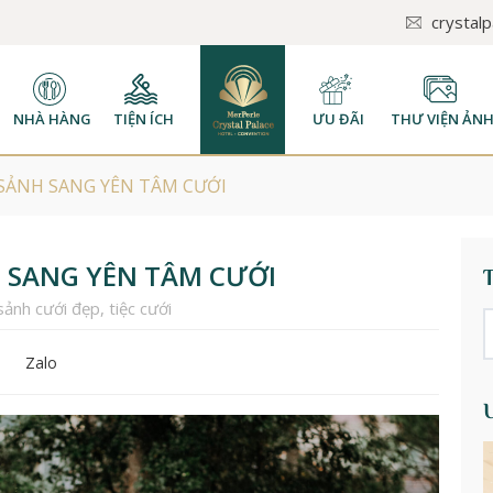
crystal
NHÀ HÀNG
TIỆN ÍCH
ƯU ĐÃI
THƯ VIỆN ẢN
SẢNH SANG YÊN TÂM CƯỚI
 SANG YÊN TÂM CƯỚI
sảnh cưới đẹp
,
tiệc cưới
Zalo