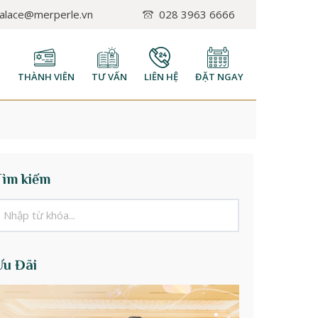
palace@merperle.vn
028 3963 6666
H
THÀNH VIÊN
TƯ VẤN
LIÊN HỆ
ĐẶT NGAY
Tìm kiếm
Ưu Đãi