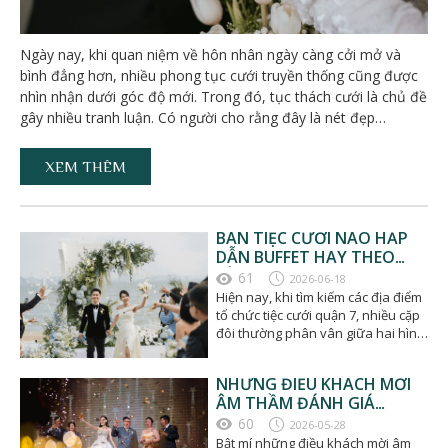
Ngày nay, khi quan niệm về hôn nhân ngày càng cởi mở và
bình đẳng hơn, nhiều phong tục cưới truyền thống cũng được
nhìn nhận dưới góc độ mới. Trong đó, tục thách cưới là chủ đề
gây nhiều tranh luận. Có người cho rằng đây là nét đẹp…
XEM THÊM
BÀN TIỆC CƯỚI NÀO HẤP
DẪN BUFFET HAY THEO
BÀN?
61
2026-06-18
Hiện nay, khi tìm kiếm các địa điểm
tổ chức tiệc cưới quận 7, nhiều cặp
đôi thường phân vân giữa hai hình
thức: Tiệc…
NHỮNG ĐIỀU KHÁCH MỜI
ÂM THẦM ĐÁNH GIÁ
TRONG TIỆC CƯỚI
60
2026-05-28
Bật mí những điều khách mời âm