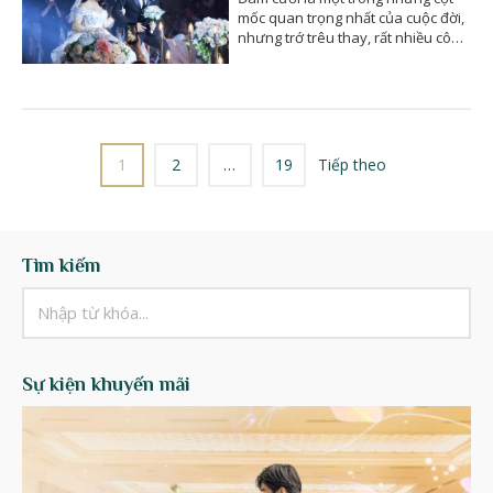
mốc quan trọng nhất của cuộc đời,
nhưng trớ trêu thay, rất nhiều cô
dâu chỉ nhận ra…
1
2
…
19
Tiếp theo
Tìm kiếm
Sự kiện khuyến mãi