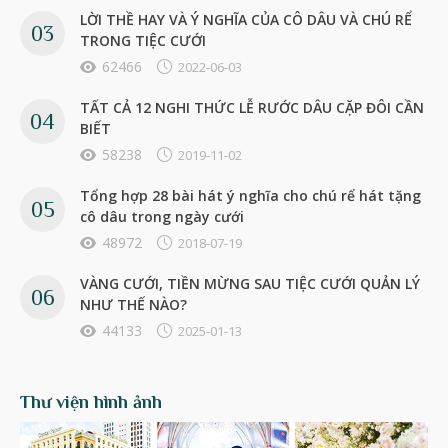
LỜI THỀ HAY VÀ Ý NGHĨA CỦA CÔ DÂU VÀ CHÚ RỂ
TRONG TIỆC CƯỚI
62466
2022-06-03
TẤT CẢ 12 NGHI THỨC LỄ RƯỚC DÂU CẶP ĐÔI CẦN
BIẾT
58238
2019-11-02
Tổng hợp 28 bài hát ý nghĩa cho chú rể hát tặng
cô dâu trong ngày cưới
48972
2018-07-19
VÀNG CƯỚI, TIỀN MỪNG SAU TIỆC CƯỚI QUẢN LÝ
NHƯ THẾ NÀO?
44133
2025-01-13
Thư viện hình ảnh