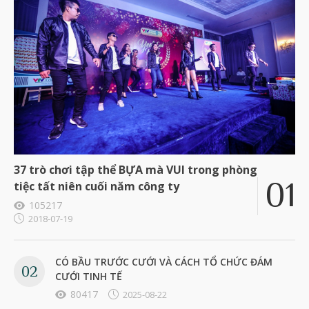
37 trò chơi tập thể BỰA mà VUI trong phòng
tiệc tất niên cuối năm công ty
105217
2018-07-19
CÓ BẦU TRƯỚC CƯỚI VÀ CÁCH TỔ CHỨC ĐÁM
CƯỚI TINH TẾ
80417
2025-08-22