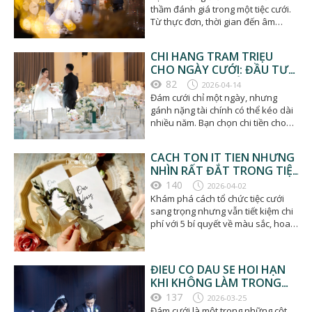
thầm đánh giá trong một tiệc cưới.
Từ thực đơn, thời gian đến âm
thanh - kinh nghiệm…
CHI HÀNG TRĂM TRIỆU
CHO NGÀY CƯỚI: ĐẦU TƯ
HAY HOANG PHÍ?
82
2026-04-14
Đám cưới chỉ một ngày, nhưng
gánh nặng tài chính có thể kéo dài
nhiều năm. Bạn chọn chi tiền cho
những giá trị bền…
CÁCH TỐN ÍT TIỀN NHƯNG
NHÌN RẤT ĐẮT TRONG TIỆC
CƯỚI
140
2026-04-02
Khám phá cách tổ chức tiệc cưới
sang trọng nhưng vẫn tiết kiệm chi
phí với 5 bí quyết về màu sắc, hoa,
ánh sáng…
ĐIỀU CÔ DÂU SẼ HỐI HẬN
KHI KHÔNG LÀM TRONG
TIỆC CƯỚI
137
2026-03-25
Đám cưới là một trong những cột