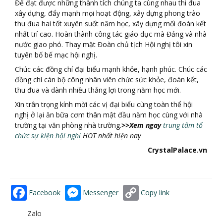
Để đạt được những thành tích chúng ta cùng nhau thi đua
xây dựng, đẩy mạnh mọi hoạt động, xây dựng phong trào
thu đua hai tốt xuyên suốt năm học, xây dựng mối đoàn kết
nhất trí cao. Hoàn thành công tác giáo dục mà Đảng và nhà
nước giao phó. Thay mặt Đoàn chủ tịch Hội nghị tôi xin
tuyên bố bế mạc hội nghị.
Chúc các đồng chí đại biểu mạnh khỏe, hạnh phúc. Chúc các
đồng chí cán bộ công nhân viên chức sức khỏe, đoàn kết,
thu đua và dành nhiều thắng lợi trong năm học mới.
Xin trân trọng kính mời các vị đại biểu cùng toàn thể hội
nghị ở lại ăn bữa cơm thân mật đầu năm học cùng với nhà
trường tại văn phòng nhà trường.
>>Xem ngay
trung tâm tổ
chức sự kiện hội nghị
HOT nh
ấ
t hi
ệ
n nay
CrystalPalace.vn
Facebook
Messenger
Copy link
Zalo