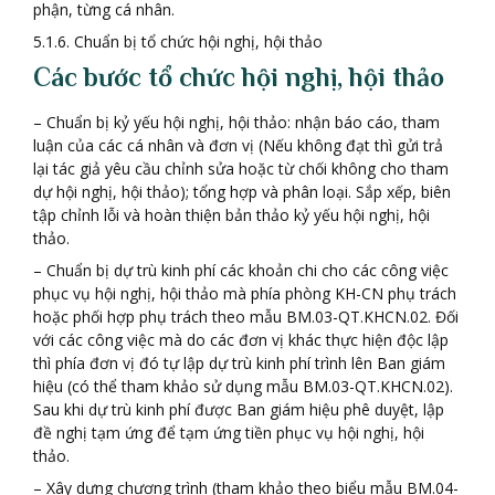
phận, từng cá nhân.
5.1.6. Chuẩn bị tổ chức hội nghị, hội thảo
Các bước tổ chức hội nghị, hội thảo
– Chuẩn bị kỷ yếu hội nghị, hội thảo: nhận báo cáo, tham
luận của các cá nhân và đơn vị (Nếu không đạt thì gửi trả
lại tác giả yêu cầu chỉnh sửa hoặc từ chối không cho tham
dự hội nghị, hội thảo); tổng hợp và phân loại. Sắp xếp, biên
tập chỉnh lỗi và hoàn thiện bản thảo kỷ yếu hội nghị, hội
thảo.
– Chuẩn bị dự trù kinh phí các khoản chi cho các công việc
phục vụ hội nghị, hội thảo mà phía phòng KH-CN phụ trách
hoặc phối hợp phụ trách theo mẫu BM.03-QT.KHCN.02. Đối
với các công việc mà do các đơn vị khác thực hiện độc lập
thì phía đơn vị đó tự lập dự trù kinh phí trình lên Ban giám
hiệu (có thể tham khảo sử dụng mẫu BM.03-QT.KHCN.02).
Sau khi dự trù kinh phí được Ban giám hiệu phê duyệt, lập
đề nghị tạm ứng để tạm ứng tiền phục vụ hội nghị, hội
thảo.
– Xây dựng chương trình (tham khảo theo biểu mẫu BM.04-