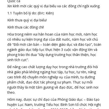
Quốc ca
Xin kính mời các quý vị đại biểu va các đồng chí ngồi xuống.
1.1 Tuyên bố lý do: (Đ/c: Kiên)
Kính thưa quý vị đại biểu!
Kính thưa các đồng chí!
Hòa trong niềm vui hân hoan của năm học mới, năm học
có nhiều sự kiện trọng đại của đất nước, năm học với chủ
đề “Đổi mới căn bản – toàn diện giáo dục và đào tạo”, toàn
ngành giáo dục tiếp tục thực hiện 3 cuộc vận động lớn và
phong trào thi đua “Xây dựng trường học thân thiện, học
sinh tích cực”.
Để nâng cao chất lượng dạy học trong nhà trường đòi hỏi
nhà giáo phải không ngừng học tập, tự học, tự rèn, nâng
cao trình độ chuyên môn nghiệp vụ của mình, tu dưỡng
phẩm chất, đạo đức tác phong sư phạm. Thực sự mỗi
người thầy là một tấm gương về đạo đức, để học sinh noi
theo.
Hôm nay, được sự chỉ đạo của Phòng Giáo dục – Đào tạo
huyện Lục Nam, trường Tiểu học Bình Sơn tổ chức Hội nghị