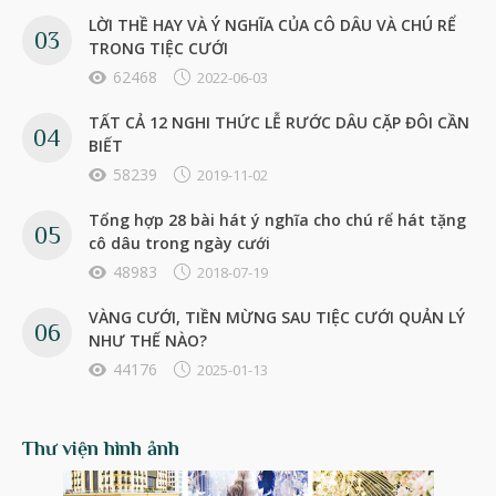
LỜI THỀ HAY VÀ Ý NGHĨA CỦA CÔ DÂU VÀ CHÚ RỂ
TRONG TIỆC CƯỚI
62468
2022-06-03
TẤT CẢ 12 NGHI THỨC LỄ RƯỚC DÂU CẶP ĐÔI CẦN
BIẾT
58239
2019-11-02
Tổng hợp 28 bài hát ý nghĩa cho chú rể hát tặng
cô dâu trong ngày cưới
48983
2018-07-19
VÀNG CƯỚI, TIỀN MỪNG SAU TIỆC CƯỚI QUẢN LÝ
NHƯ THẾ NÀO?
44176
2025-01-13
Thư viện hình ảnh