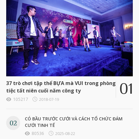
37 trò chơi tập thể BỰA mà VUI trong phòng
tiệc tất niên cuối năm công ty
105217
2018-07-19
CÓ BẦU TRƯỚC CƯỚI VÀ CÁCH TỔ CHỨC ĐÁM
CƯỚI TINH TẾ
80536
2025-08-22