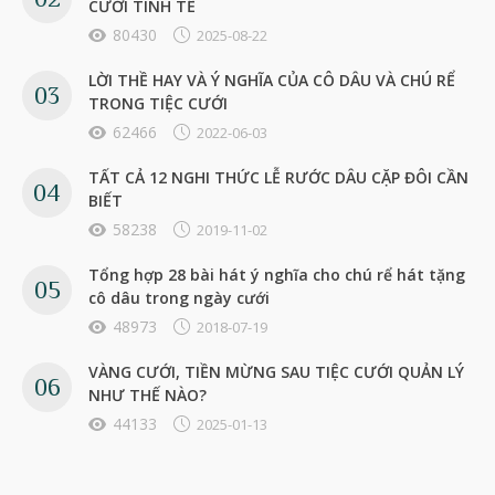
CƯỚI TINH TẾ
80430
2025-08-22
LỜI THỀ HAY VÀ Ý NGHĨA CỦA CÔ DÂU VÀ CHÚ RỂ
TRONG TIỆC CƯỚI
62466
2022-06-03
TẤT CẢ 12 NGHI THỨC LỄ RƯỚC DÂU CẶP ĐÔI CẦN
BIẾT
58238
2019-11-02
Tổng hợp 28 bài hát ý nghĩa cho chú rể hát tặng
cô dâu trong ngày cưới
48973
2018-07-19
VÀNG CƯỚI, TIỀN MỪNG SAU TIỆC CƯỚI QUẢN LÝ
NHƯ THẾ NÀO?
44133
2025-01-13