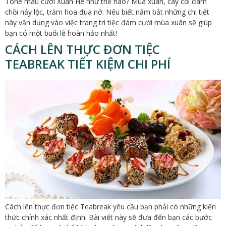
Tone màu cưới Xuân Hè như thế nào? Mùa xuân, cây cối đâm
chồi nảy lộc, trăm hoa đua nở. Nếu biết nắm bắt những chi tiết
này vận dụng vào việc trang trí tiệc đám cưới mùa xuân sẽ giúp
bạn có một buổi lễ hoàn hảo nhất!
CÁCH LÊN THỰC ĐƠN TIỆC
TEABREAK TIẾT KIỆM CHI PHÍ
Cách lên thực đơn tiệc Teabreak yêu cầu bạn phải có những kiến
thức chính xác nhất định. Bài viết này sẽ đưa đến bạn các bước