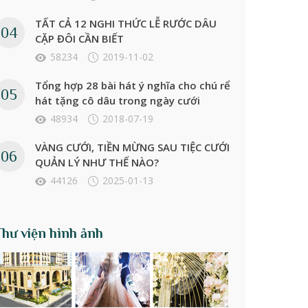
TẤT CẢ 12 NGHI THỨC LỄ RƯỚC DÂU
CẶP ĐÔI CẦN BIẾT
58234
2019-11-02
Tổng hợp 28 bài hát ý nghĩa cho chú rể
hát tặng cô dâu trong ngày cưới
48934
2018-07-19
VÀNG CƯỚI, TIỀN MỪNG SAU TIỆC CƯỚI
QUẢN LÝ NHƯ THẾ NÀO?
44126
2025-01-13
Thư viện hình ảnh