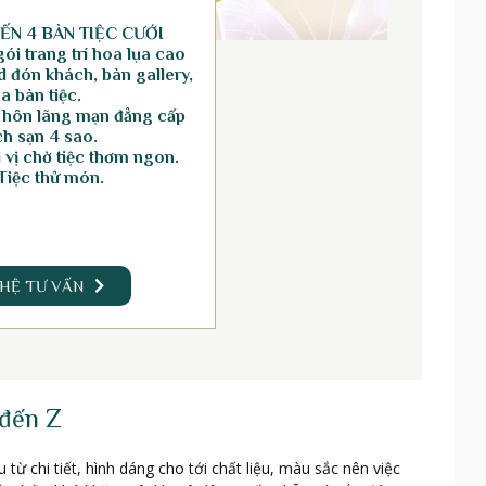
ẾN 4 BÀN TIỆC CƯỚI
ói trang trí hoa lụa cao
 đón khách, bàn gallery,
a bàn tiệc.
 hôn lãng mạn đẳng cấp
h sạn 4 sao.
vị chờ tiệc thơm ngon.
Tiệc thử món.
 HỆ TƯ VẤN
 đến Z
ừ chi tiết, hình dáng cho tới chất liệu, màu sắc nên việc