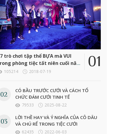
7 trò chơi tập thể BỰA mà VUI
rong phòng tiệc tất niên cuối năm
ông ty
105214
2018-07-19
CÓ BẦU TRƯỚC CƯỚI VÀ CÁCH TỔ
CHỨC ĐÁM CƯỚI TINH TẾ
79533
2025-08-22
LỜI THỀ HAY VÀ Ý NGHĨA CỦA CÔ DÂU
VÀ CHÚ RỂ TRONG TIỆC CƯỚI
62435
2022-06-03