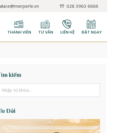
palace@merperle.vn
028 3963 6666
H
THÀNH VIÊN
TƯ VẤN
LIÊN HỆ
ĐẶT NGAY
Tìm kiếm
Ưu Đãi