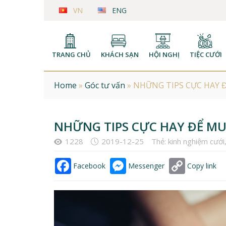
VN
ENG
TRANG CHỦ
KHÁCH SẠN
HỘI NGHỊ
TIỆC CƯỚI
Home
»
Góc tư vấn
»
NHỮNG TIPS CỰC HAY 
NHỮNG TIPS CỰC HAY ĐỂ M
1228
2019-12-25
Thẻ:
kinh nghiệm cưới
Facebook
Messenger
Copy link