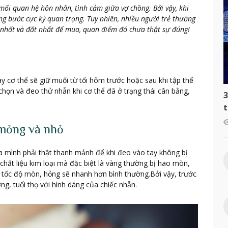
 mối quan hệ hôn nhân, tình cảm giữa vợ chồng. Bởi vậy, khi
ng bước cực kỳ quan trọng. Tuy nhiên, nhiều người trẻ thường
p nhất và đắt nhất để mua, quan điểm đó chưa thật sự đúng!
 cơ thể sẽ giữ muối từ tối hôm trước hoặc sau khi tập thể
 chọn và đeo thử nhẫn khi cơ thể đã ở trạng thái cân bằng,
3
t
c
 mỏng và nhỏ
 mình phải thật thanh mảnh để khi đeo vào tay không bị
c chất liệu kim loại mà đặc biệt là vàng thường bị hao mòn,
ì tốc độ mòn, hỏng sẽ nhanh hơn bình thường.Bởi vậy, trước
g, tuổi thọ với hình dáng của chiếc nhẫn.