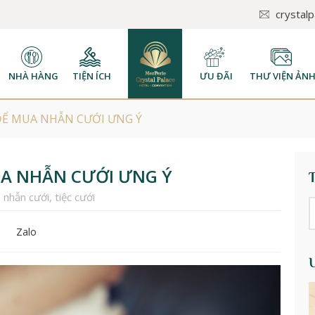
crystal
NHÀ HÀNG
TIỆN ÍCH
ƯU ĐÃI
THƯ VIỆN ẢN
ĐỂ MUA NHẪN CƯỚI ƯNG Ý
UA NHẪN CƯỚI ƯNG Ý
,
nhẫn cưới
,
tiệc cưới
Zalo