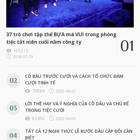
37 trò chơi tập thể BỰA mà VUI trong phòng
tiệc tất niên cuối năm công ty
105215
2018-07-19
CÓ BẦU TRƯỚC CƯỚI VÀ CÁCH TỔ CHỨC ĐÁM
CƯỚI TINH TẾ
79884
2025-08-22
LỜI THỀ HAY VÀ Ý NGHĨA CỦA CÔ DÂU VÀ CHÚ RỂ
TRONG TIỆC CƯỚI
62450
2022-06-03
TẤT CẢ 12 NGHI THỨC LỄ RƯỚC DÂU CẶP ĐÔI CẦN
BIẾT