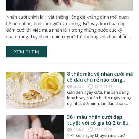
Nhẫn cưới chính là 1 vật thiêng liêng để khẳng định mối quan
hệ hôn nhân, tình cảm giữa vợ chồng. Bởi vậy, khi chuẩn bị
đám cưới thì việc mua nhẫn là 1 trong những bước cực kỳ
quan trọng. Tuy nhiên, nhiều người trẻ thường chỉ chọn nhẫn…
XEM THÊM
8 thắc mắc về nhẫn cưới mà
cô dâu chú rể nào cũng
muốn biết
2837
2017-05-15
Gần đến ngày cưới, hai bạn đang
loay hoay chuẩn bị cho ngày trọng
đại nhất đời mình, lần đầu chọn
nhẫn cưới chắc hẳn…
36+ mẫu nhẫn cưới đẹp
tuyệt vời có giá từ 2 triệu
đến 3 triệu ở TPHCM
1667
2016-12-09
>>> Xem ngay khuyến mãi cưới