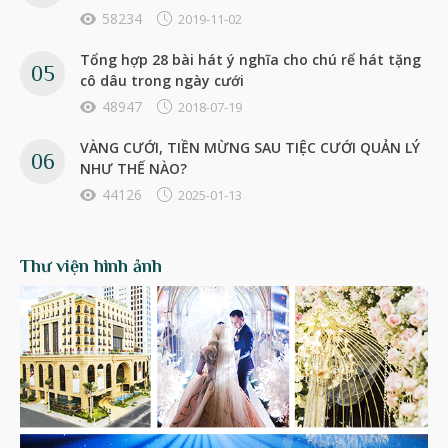
58234
2019-11-02
Tổng hợp 28 bài hát ý nghĩa cho chú rể hát tặng
cô dâu trong ngày cưới
48947
2018-07-19
VÀNG CƯỚI, TIỀN MỪNG SAU TIỆC CƯỚI QUẢN LÝ
NHƯ THẾ NÀO?
44126
2025-01-13
Thư viện hình ảnh