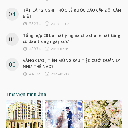
TẤT CẢ 12 NGHI THỨC LỄ RƯỚC DÂU CẶP ĐÔI CẦN
BIẾT
58234
2019-11-02
Tổng hợp 28 bài hát ý nghĩa cho chú rể hát tặng
cô dâu trong ngày cưới
48934
2018-07-19
VÀNG CƯỚI, TIỀN MỪNG SAU TIỆC CƯỚI QUẢN LÝ
NHƯ THẾ NÀO?
44126
2025-01-13
Thư viện hình ảnh