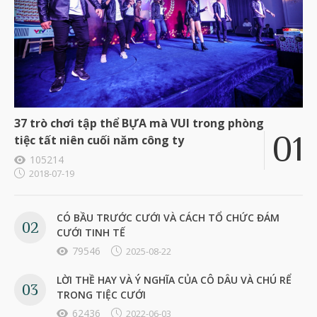
37 trò chơi tập thể BỰA mà VUI trong phòng
tiệc tất niên cuối năm công ty
105214
2018-07-19
CÓ BẦU TRƯỚC CƯỚI VÀ CÁCH TỔ CHỨC ĐÁM
CƯỚI TINH TẾ
79546
2025-08-22
LỜI THỀ HAY VÀ Ý NGHĨA CỦA CÔ DÂU VÀ CHÚ RỂ
TRONG TIỆC CƯỚI
62436
2022-06-03