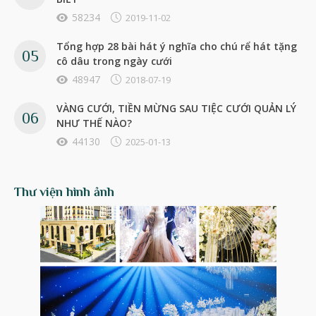
58234
2019-11-02
Tổng hợp 28 bài hát ý nghĩa cho chú rể hát tặng
cô dâu trong ngày cưới
48947
2018-07-19
VÀNG CƯỚI, TIỀN MỪNG SAU TIỆC CƯỚI QUẢN LÝ
NHƯ THẾ NÀO?
44130
2025-01-13
Thư viện hình ảnh