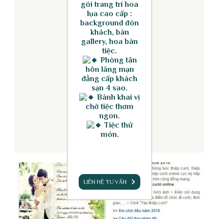
gói trang trí hoa
lụa cao cấp :
background đón
khách, bàn
gallery, hoa bàn
tiệc.
Phòng tân
hôn lãng mạn
đẳng cấp khách
sạn 4 sao.
Bánh khai vị
chờ tiệc thơm
ngon.
Tiệc thử
món.
LIÊN HỆ TƯ VẤN