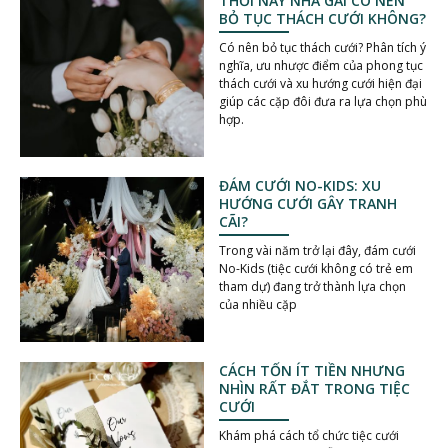
THỜI NAY NHÀ GÁI CÓ NÊN
BỎ TỤC THÁCH CƯỚI KHÔNG?
Có nên bỏ tục thách cưới? Phân tích ý
nghĩa, ưu nhược điểm của phong tục
thách cưới và xu hướng cưới hiện đại
giúp các cặp đôi đưa ra lựa chọn phù
hợp.
ĐÁM CƯỚI NO-KIDS: XU
HƯỚNG CƯỚI GÂY TRANH
CÃI?
Trong vài năm trở lại đây, đám cưới
No-Kids (tiệc cưới không có trẻ em
tham dự) đang trở thành lựa chọn
của nhiều cặp
CÁCH TỐN ÍT TIỀN NHƯNG
NHÌN RẤT ĐẮT TRONG TIỆC
CƯỚI
Khám phá cách tổ chức tiệc cưới