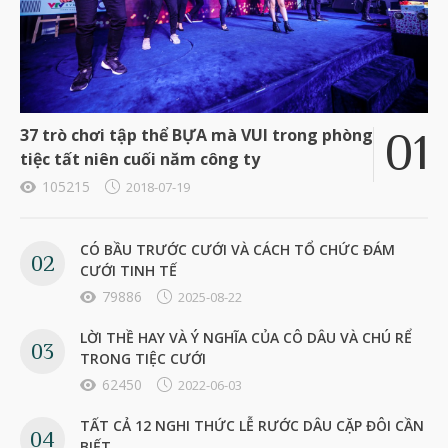
37 trò chơi tập thể BỰA mà VUI trong phòng
tiệc tất niên cuối năm công ty
105215
2018-07-19
CÓ BẦU TRƯỚC CƯỚI VÀ CÁCH TỔ CHỨC ĐÁM
CƯỚI TINH TẾ
79886
2025-08-22
LỜI THỀ HAY VÀ Ý NGHĨA CỦA CÔ DÂU VÀ CHÚ RỂ
TRONG TIỆC CƯỚI
62450
2022-06-03
TẤT CẢ 12 NGHI THỨC LỄ RƯỚC DÂU CẶP ĐÔI CẦN
BIẾT