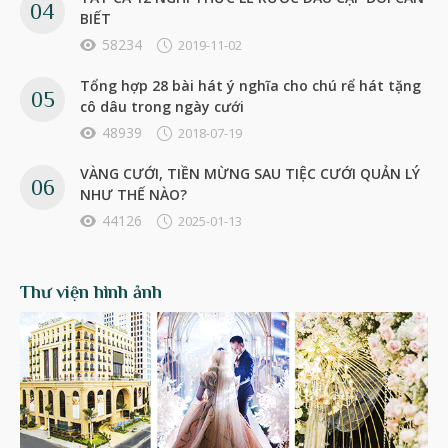
BIẾT
58234
2019-11-02
Tổng hợp 28 bài hát ý nghĩa cho chú rể hát tặng
cô dâu trong ngày cưới
48939
2018-07-19
VÀNG CƯỚI, TIỀN MỪNG SAU TIỆC CƯỚI QUẢN LÝ
NHƯ THẾ NÀO?
44126
2025-01-13
Thư viện hình ảnh