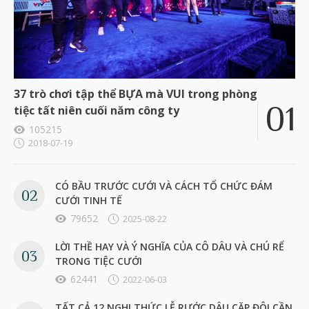
37 trò chơi tập thể BỰA mà VUI trong phòng
tiệc tất niên cuối năm công ty
105215
2018-07-19
CÓ BẦU TRƯỚC CƯỚI VÀ CÁCH TỔ CHỨC ĐÁM
CƯỚI TINH TẾ
79652
2025-08-22
LỜI THỀ HAY VÀ Ý NGHĨA CỦA CÔ DÂU VÀ CHÚ RỂ
TRONG TIỆC CƯỚI
62441
2022-06-03
TẤT CẢ 12 NGHI THỨC LỄ RƯỚC DÂU CẶP ĐÔI CẦN