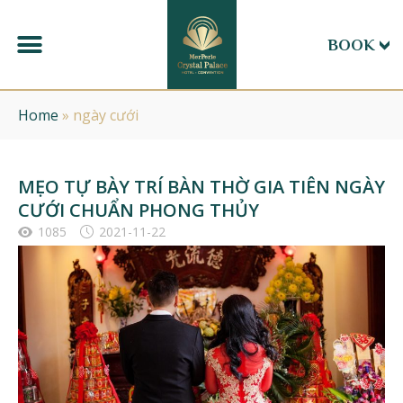
BOOK
Home
»
ngày cưới
MẸO TỰ BÀY TRÍ BÀN THỜ GIA TIÊN NGÀY
CƯỚI CHUẨN PHONG THỦY
1085
2021-11-22