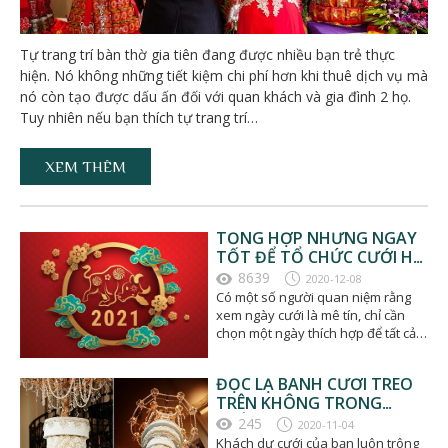
Tự trang trí bàn thờ gia tiên đang được nhiều bạn trẻ thực
hiện. Nó không những tiết kiệm chi phí hơn khi thuê dịch vụ mà
nó còn tạo được dấu ấn đối với quan khách và gia đình 2 họ.
Tuy nhiên nếu bạn thích tự trang trí…
XEM THÊM
TỔNG HỢP NHỮNG NGÀY
TỐT ĐỂ TỔ CHỨC CƯỚI HỎI
NĂM 2021
8639
2020-12-08
Có một số người quan niệm rằng
xem ngày cưới là mê tín, chỉ cần
chọn một ngày thích hợp để tất cả
mọi người…
ĐỘC LẠ BÁNH CƯỚI TREO
TRÊN KHÔNG TRONG
NGÀY CƯỚI
245
2020-11-04
Khách dự cưới của bạn luôn trông