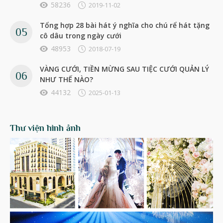
58236
2019-11-02
Tổng hợp 28 bài hát ý nghĩa cho chú rể hát tặng
cô dâu trong ngày cưới
48953
2018-07-19
VÀNG CƯỚI, TIỀN MỪNG SAU TIỆC CƯỚI QUẢN LÝ
NHƯ THẾ NÀO?
44132
2025-01-13
Thư viện hình ảnh