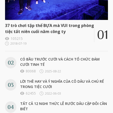
37 trò chơi tập thể BỰA mà VUI trong phòng
tiệc tất niên cuối năm công ty
105215
2018-07-19
CÓ BẦU TRƯỚC CƯỚI VÀ CÁCH TỔ CHỨC ĐÁM
CƯỚI TINH TẾ
80068
2025-08-22
LỜI THỀ HAY VÀ Ý NGHĨA CỦA CÔ DÂU VÀ CHÚ RỂ
TRONG TIỆC CƯỚI
62455
2022-06-03
TẤT CẢ 12 NGHI THỨC LỄ RƯỚC DÂU CẶP ĐÔI CẦN
BIẾT