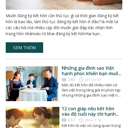
Muốn đăng ký kết hôn cần thủ tục gì và thời gian đăng ký kết
hôn là bao lâu, làm thủ tục đăng ký kết hôn ở đâu? là một tá
các câu hỏi mà nhiều cặp đôi muốn giải đáp.Xác nhận tình
trạng hôn nhânvào tờ khai đăng ký kết hônHai bạn…
XEM THÊM
Những gia đình sao Việt
hạnh phúc khiến bạn muốn
kết hôn ngay lập tức
243
2017-01-09
Mặc dù kết hôn đã nhiều năm và
làm việc trong làng giải trí phức tạp
nhưng những gia đình sao Việt này
vẫn giữ…
12 con giáp nếu kết hôn
vào độ tuổi này thì hạnh
phúc viên mãn cả đời
637
2016-11-18
Kết hôn là việc vô cùng quan trọng