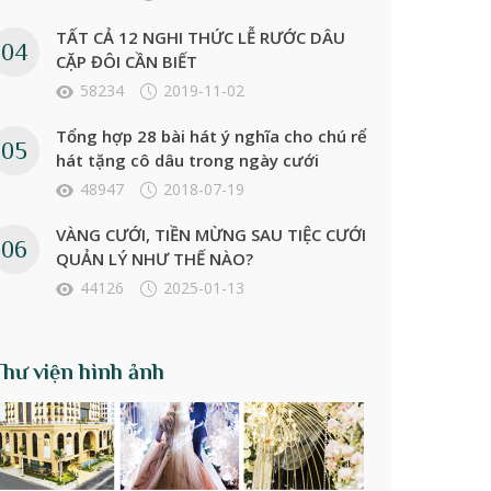
TẤT CẢ 12 NGHI THỨC LỄ RƯỚC DÂU
CẶP ĐÔI CẦN BIẾT
58234
2019-11-02
Tổng hợp 28 bài hát ý nghĩa cho chú rể
hát tặng cô dâu trong ngày cưới
48947
2018-07-19
VÀNG CƯỚI, TIỀN MỪNG SAU TIỆC CƯỚI
QUẢN LÝ NHƯ THẾ NÀO?
44126
2025-01-13
Thư viện hình ảnh