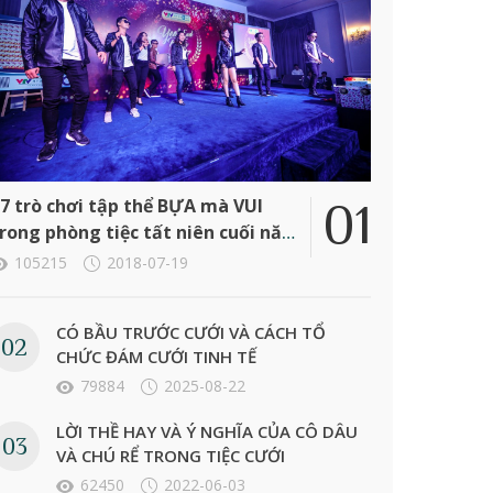
7 trò chơi tập thể BỰA mà VUI
rong phòng tiệc tất niên cuối năm
ông ty
105215
2018-07-19
CÓ BẦU TRƯỚC CƯỚI VÀ CÁCH TỔ
CHỨC ĐÁM CƯỚI TINH TẾ
79884
2025-08-22
LỜI THỀ HAY VÀ Ý NGHĨA CỦA CÔ DÂU
VÀ CHÚ RỂ TRONG TIỆC CƯỚI
62450
2022-06-03