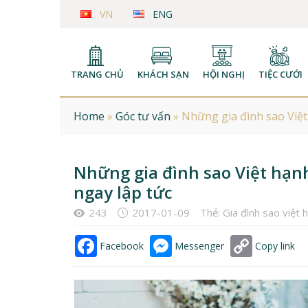
VN
ENG
TRANG CHỦ
KHÁCH SẠN
HỘI NGHỊ
TIỆC CƯỚI
Home
»
Góc tư vấn
»
Những gia đình sao Việt
Những gia đình sao Việt hạ
ngay lập tức
243
2017-01-09
Thẻ:
Gia đình sao việt 
Facebook
Messenger
Copy link