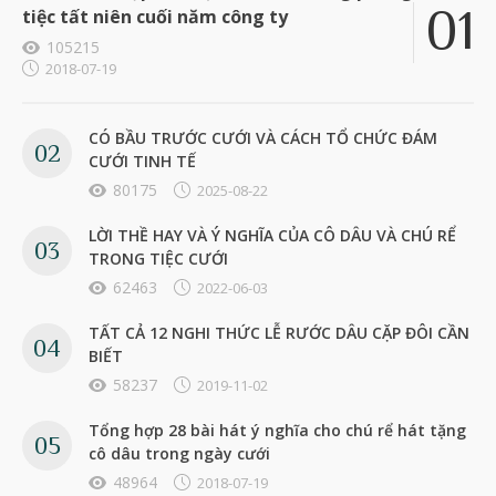
tiệc tất niên cuối năm công ty
105215
2018-07-19
CÓ BẦU TRƯỚC CƯỚI VÀ CÁCH TỔ CHỨC ĐÁM
CƯỚI TINH TẾ
80175
2025-08-22
LỜI THỀ HAY VÀ Ý NGHĨA CỦA CÔ DÂU VÀ CHÚ RỂ
TRONG TIỆC CƯỚI
62463
2022-06-03
TẤT CẢ 12 NGHI THỨC LỄ RƯỚC DÂU CẶP ĐÔI CẦN
BIẾT
58237
2019-11-02
Tổng hợp 28 bài hát ý nghĩa cho chú rể hát tặng
cô dâu trong ngày cưới
48964
2018-07-19