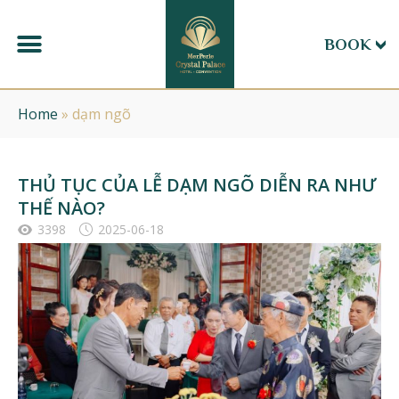
BOOK
Home
»
dạm ngõ
THỦ TỤC CỦA LỄ DẠM NGÕ DIỄN RA NHƯ
THẾ NÀO?
3398
2025-06-18