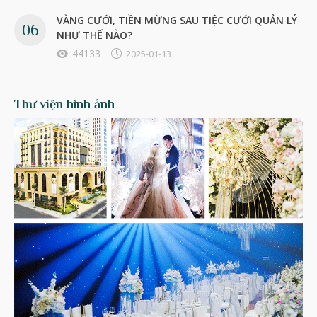
VÀNG CƯỚI, TIỀN MỪNG SAU TIỆC CƯỚI QUẢN LÝ
NHƯ THẾ NÀO?
44133
2025-01-13
Thư viện hình ảnh