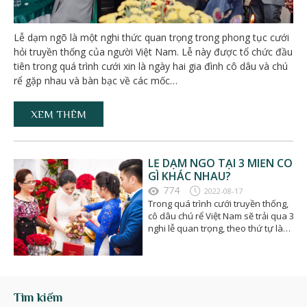
Lễ dạm ngõ là một nghi thức quan trọng trong phong tục cưới
hỏi truyền thống của người Việt Nam. Lễ này được tổ chức đầu
tiên trong quá trình cưới xin là ngày hai gia đình cô dâu và chú
rể gặp nhau và bàn bạc về các mốc…
XEM THÊM
LỄ DẠM NGÕ TẠI 3 MIỀN CÓ
GÌ KHÁC NHAU?
774
2022-08-17
Trong quá trình cưới truyền thống,
cô dâu chú rể Việt Nam sẽ trải qua 3
nghi lễ quan trọng, theo thứ tự là
dạm ngõ,…
Tìm kiếm