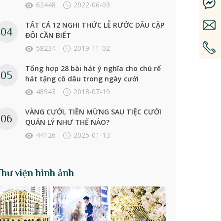
62448
2022-06-03
TẤT CẢ 12 NGHI THỨC LỄ RƯỚC DÂU CẶP
ĐÔI CẦN BIẾT
58234
2019-11-02
Tổng hợp 28 bài hát ý nghĩa cho chú rể
hát tặng cô dâu trong ngày cưới
48943
2018-07-19
VÀNG CƯỚI, TIỀN MỪNG SAU TIỆC CƯỚI
QUẢN LÝ NHƯ THẾ NÀO?
44126
2025-01-13
Thư viện hình ảnh