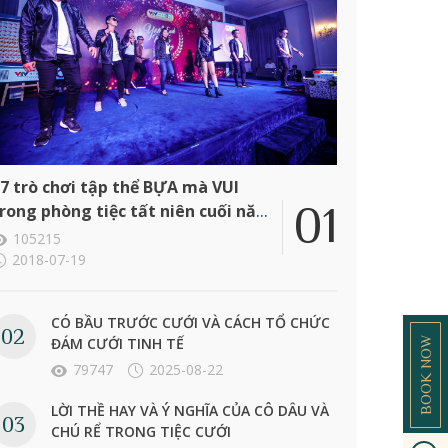
7 trò chơi tập thể BỰA mà VUI
rong phòng tiệc tất niên cuối năm
ông ty
105215
2018-07-19
CÓ BẦU TRƯỚC CƯỚI VÀ CÁCH TỔ CHỨC
ĐÁM CƯỚI TINH TẾ
BOOK NOW
79747
2025-08-22
LỜI THỀ HAY VÀ Ý NGHĨA CỦA CÔ DÂU VÀ
CHÚ RỂ TRONG TIỆC CƯỚI