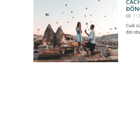
CÁC
ĐỒN
11
Cuối c
đời nh