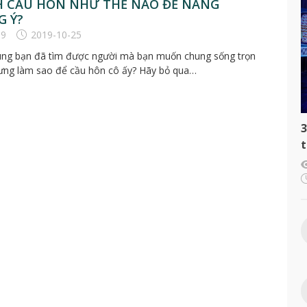
H CẦU HÔN NHƯ THẾ NÀO ĐỂ NÀNG
G Ý?
39
2019-10-25
ùng bạn đã tìm được người mà bạn muốn chung sống trọn
ưng làm sao để cầu hôn cô ấy? Hãy bỏ qua…
3
t
c