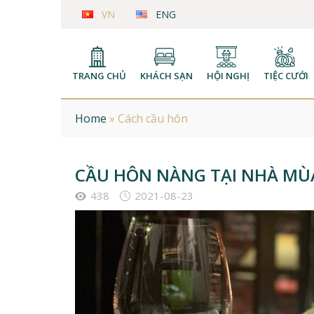
VN
ENG
TRANG CHỦ
KHÁCH SẠN
HỘI NGHỊ
TIỆC CƯỚI
Home
»
Cách cầu hôn
CẦU HÔN NÀNG TẠI NHÀ MÙA
438
2021-08-23