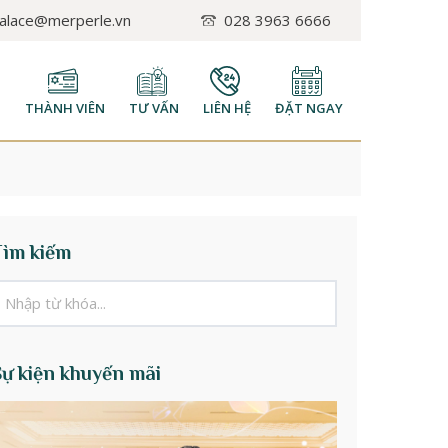
palace@merperle.vn
028 3963 6666
H
THÀNH VIÊN
TƯ VẤN
LIÊN HỆ
ĐẶT NGAY
Tìm kiếm
Sự kiện khuyến mãi