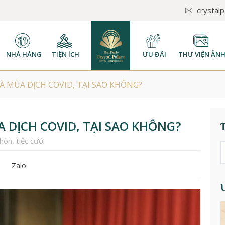
crystal
NHÀ HÀNG
TIỆN ÍCH
ƯU ĐÃI
THƯ VIỆN ẢN
 MÙA DỊCH COVID, TẠI SAO KHÔNG?
 DỊCH COVID, TẠI SAO KHÔNG?
 hôn
,
tiệc cưới
Zalo