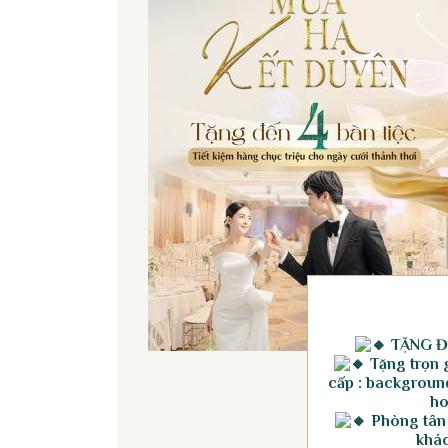
TẶNG Đ
Tặng trọn g
cấp : background
ho
Phòng tân
khác