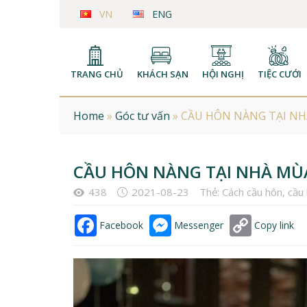
VN
ENG
TRANG CHỦ
KHÁCH SẠN
HỘI NGHỊ
TIỆC CƯỚI
Home
»
Góc tư vấn
»
CẦU HÔN NÀNG TẠI NHÀ
CẦU HÔN NÀNG TẠI NHÀ MÙA
438
2021-08-23
Thẻ:
Cách cầu hôn
,
cầu
Facebook
Messenger
Copy link