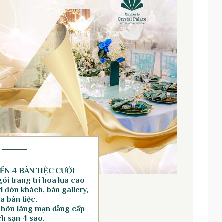
ẾN 4 BÀN TIỆC CƯỚI
ói trang trí hoa lụa cao
 đón khách, bàn gallery,
a bàn tiệc.
 hôn lãng mạn đẳng cấp
h sạn 4 sao.