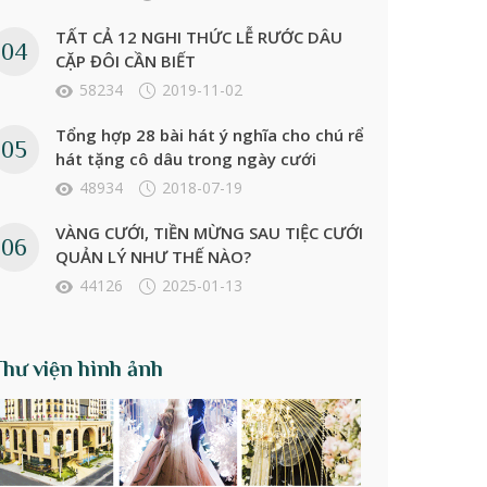
TẤT CẢ 12 NGHI THỨC LỄ RƯỚC DÂU
CẶP ĐÔI CẦN BIẾT
58234
2019-11-02
Tổng hợp 28 bài hát ý nghĩa cho chú rể
hát tặng cô dâu trong ngày cưới
48934
2018-07-19
VÀNG CƯỚI, TIỀN MỪNG SAU TIỆC CƯỚI
QUẢN LÝ NHƯ THẾ NÀO?
44126
2025-01-13
Thư viện hình ảnh