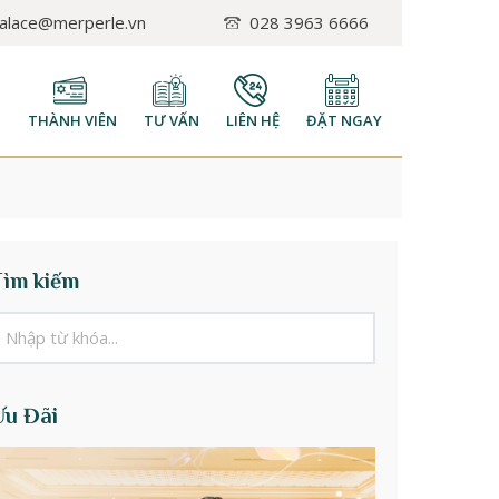
palace@merperle.vn
028 3963 6666
H
THÀNH VIÊN
TƯ VẤN
LIÊN HỆ
ĐẶT NGAY
Tìm kiếm
Ưu Đãi