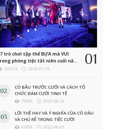
7 trò chơi tập thể BỰA mà VUI
rong phòng tiệc tất niên cuối năm
ông ty
105215
2018-07-19
CÓ BẦU TRƯỚC CƯỚI VÀ CÁCH TỔ
CHỨC ĐÁM CƯỚI TINH TẾ
79560
2025-08-22
LỜI THỀ HAY VÀ Ý NGHĨA CỦA CÔ DÂU
VÀ CHÚ RỂ TRONG TIỆC CƯỚI
62436
2022-06-03