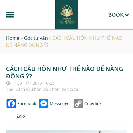
BOOK
Home
»
Góc tư vấn
»
CÁCH CẦU HÔN NHƯ THẾ NÀO
ĐỂ NÀNG ĐỒNG Ý?
CÁCH CẦU HÔN NHƯ THẾ NÀO ĐỂ NÀNG
ĐỒNG Ý?
1139
2019-10-25
Thẻ:
Cách cầu hôn
,
cầu hôn
,
tiệc cưới
Facebook
Messenger
Copy link
Zalo