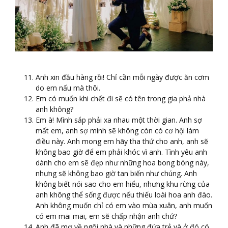
Anh xin đầu hàng rồi! Chỉ cần mỗi ngày được ăn cơm
do em nấu mà thôi.
Em có muốn khi chết đi sẽ có tên trong gia phả nhà
anh không?
Em à! Mình sắp phải xa nhau một thời gian. Anh sợ
mất em, anh sợ mình sẽ không còn có cơ hội làm
điều này. Anh mong em hãy tha thứ cho anh, anh sẽ
không bao giờ để em phải khóc vì anh. Tình yêu anh
dành cho em sẽ đẹp như những hoa bong bóng này,
nhưng sẽ không bao giờ tan biến như chúng. Anh
không biết nói sao cho em hiểu, nhưng khu rừng của
anh không thể sống được nếu thiếu loài hoa anh đào.
Anh không muốn chỉ có em vào mùa xuân, anh muốn
có em mãi mãi, em sẽ chấp nhận anh chứ?
Anh đã mơ về ngôi nhà và những đứa trẻ và ở đó có