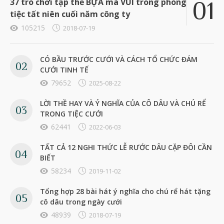
37 trò chơi tập thể BỰA mà VUI trong phòng
tiệc tất niên cuối năm công ty
105215
2018-07-19
CÓ BẦU TRƯỚC CƯỚI VÀ CÁCH TỔ CHỨC ĐÁM
CƯỚI TINH TẾ
79652
2025-08-22
LỜI THỀ HAY VÀ Ý NGHĨA CỦA CÔ DÂU VÀ CHÚ RỂ
TRONG TIỆC CƯỚI
62441
2022-06-03
TẤT CẢ 12 NGHI THỨC LỄ RƯỚC DÂU CẶP ĐÔI CẦN
BIẾT
58234
2019-11-02
Tổng hợp 28 bài hát ý nghĩa cho chú rể hát tặng
cô dâu trong ngày cưới
48939
2018-07-19