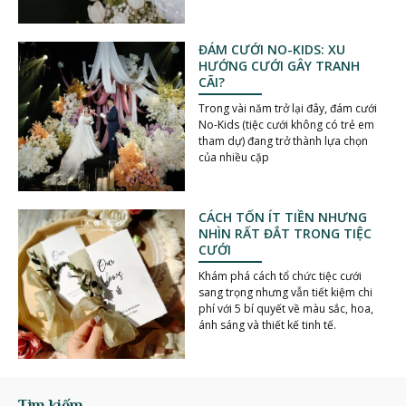
ĐÁM CƯỚI NO-KIDS: XU
HƯỚNG CƯỚI GÂY TRANH
CÃI?
Trong vài năm trở lại đây, đám cưới
No-Kids (tiệc cưới không có trẻ em
tham dự) đang trở thành lựa chọn
của nhiều cặp
CÁCH TỐN ÍT TIỀN NHƯNG
NHÌN RẤT ĐẮT TRONG TIỆC
CƯỚI
Khám phá cách tổ chức tiệc cưới
sang trọng nhưng vẫn tiết kiệm chi
phí với 5 bí quyết về màu sắc, hoa,
ánh sáng và thiết kế tinh tế.
Tìm kiếm