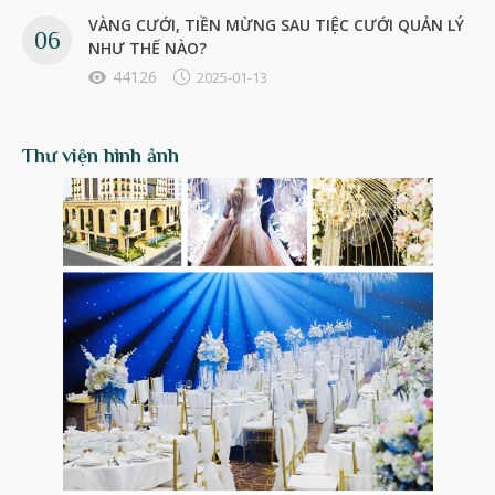
VÀNG CƯỚI, TIỀN MỪNG SAU TIỆC CƯỚI QUẢN LÝ
NHƯ THẾ NÀO?
44126
2025-01-13
Thư viện hình ảnh