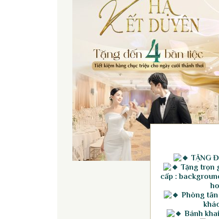
TẶNG Đ
Tặng trọn g
cấp : background
ho
Phòng tân
khác
Bánh khai 