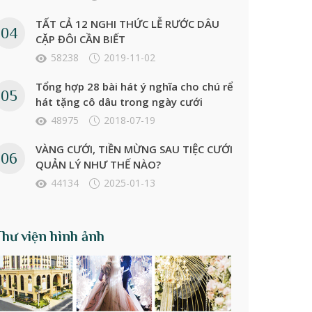
TẤT CẢ 12 NGHI THỨC LỄ RƯỚC DÂU
CẶP ĐÔI CẦN BIẾT
58238
2019-11-02
Tổng hợp 28 bài hát ý nghĩa cho chú rể
hát tặng cô dâu trong ngày cưới
48975
2018-07-19
VÀNG CƯỚI, TIỀN MỪNG SAU TIỆC CƯỚI
QUẢN LÝ NHƯ THẾ NÀO?
44134
2025-01-13
Thư viện hình ảnh