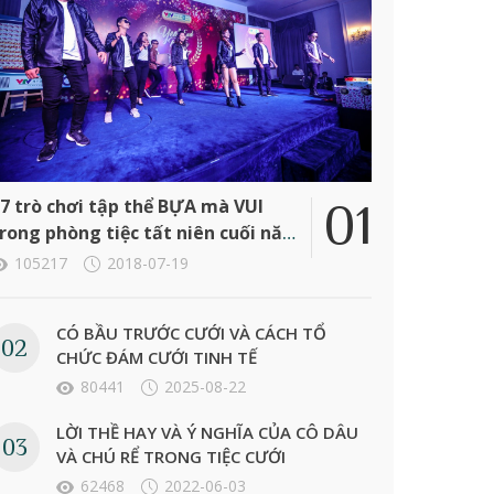
7 trò chơi tập thể BỰA mà VUI
rong phòng tiệc tất niên cuối năm
ông ty
105217
2018-07-19
CÓ BẦU TRƯỚC CƯỚI VÀ CÁCH TỔ
CHỨC ĐÁM CƯỚI TINH TẾ
80441
2025-08-22
LỜI THỀ HAY VÀ Ý NGHĨA CỦA CÔ DÂU
VÀ CHÚ RỂ TRONG TIỆC CƯỚI
62468
2022-06-03