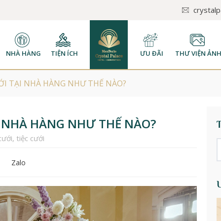
crystal
NHÀ HÀNG
TIỆN ÍCH
ƯU ĐÃI
THƯ VIỆN ẢN
ỚI TẠI NHÀ HÀNG NHƯ THẾ NÀO?
ẠI NHÀ HÀNG NHƯ THẾ NÀO?
cưới
,
tiệc cưới
Zalo