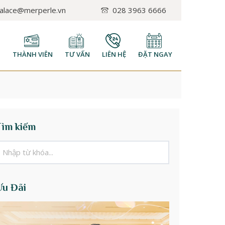
palace@merperle.vn
028 3963 6666
H
THÀNH VIÊN
TƯ VẤN
LIÊN HỆ
ĐẶT NGAY
Tìm kiếm
Ưu Đãi