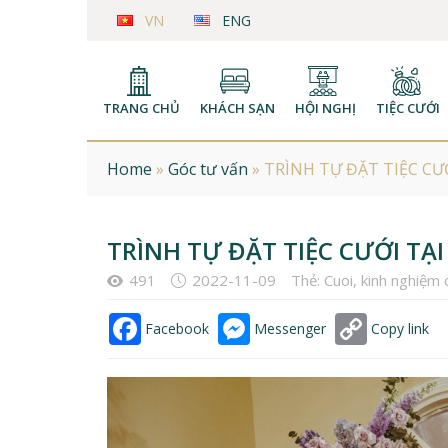
VN
ENG
TRANG CHỦ
KHÁCH SẠN
HỘI NGHỊ
TIỆC CƯỚI
Home
»
Góc tư vấn
»
TRÌNH TỰ ĐẶT TIỆC CƯ
TRÌNH TỰ ĐẶT TIỆC CƯỚI T
491
2022-11-09
Thẻ:
Cuoi
,
kinh nghiệm 
Facebook
Messenger
Copy link