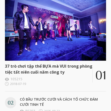
37 trò chơi tập thể BỰA mà VUI trong phòng
tiệc tất niên cuối năm công ty
105215
2018-07-19
CÓ BẦU TRƯỚC CƯỚI VÀ CÁCH TỔ CHỨC ĐÁM
CƯỚI TINH TẾ
80203