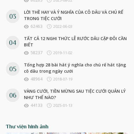
2025-08-22
LỜI THỀ HAY VÀ Ý NGHĨA CỦA CÔ DÂU VÀ CHÚ RỂ
TRONG TIỆC CƯỚI
62463
2022-06-03
TẤT CẢ 12 NGHI THỨC LỄ RƯỚC DÂU CẶP ĐÔI CẦN
BIẾT
58237
2019-11-02
Tổng hợp 28 bài hát ý nghĩa cho chú rể hát tặng
cô dâu trong ngày cưới
48964
2018-07-19
VÀNG CƯỚI, TIỀN MỪNG SAU TIỆC CƯỚI QUẢN LÝ
NHƯ THẾ NÀO?
44133
2025-01-13
Thư viện hình ảnh