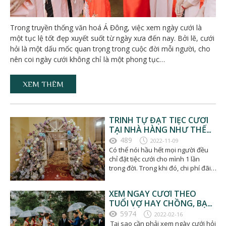
Trong truyền thống văn hoá Á Đông, việc xem ngày cưới là
một tục lệ tốt đẹp xuyết suốt từ ngày xưa đến nay. Bởi lẽ, cưới
hỏi là một dấu mốc quan trọng trong cuộc đời mỗi người, cho
nên coi ngày cưới không chỉ là một phong tục…
XEM THÊM
TRÌNH TỰ ĐẶT TIỆC CƯỚI
TẠI NHÀ HÀNG NHƯ THẾ
NÀO?
489
2022-11-09
Có thể nói hầu hết mọi người đều
chỉ đặt tiệc cưới cho mình 1 lần
trong đời. Trong khi đó, chi phí đãi
tiệc cưới là…
XEM NGÀY CƯỚI THEO
TUỔI VỢ HAY CHỒNG, BẠN
ĐÃ BIẾT CHƯA?
5974
2022-02-16
Tại sao cần phải xem ngày cưới hỏi