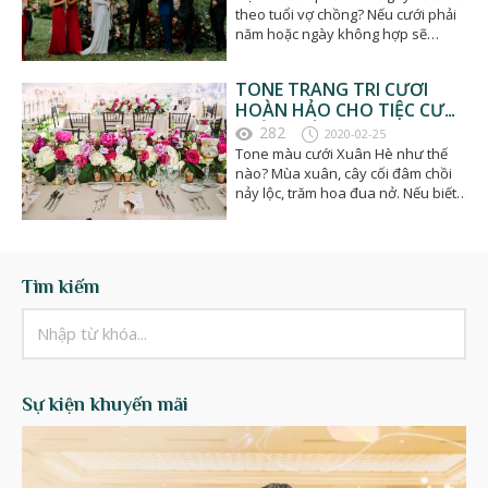
theo tuổi vợ chồng? Nếu cưới phải
năm hoặc ngày không hợp sẽ
không tốt cho cuộc…
TONE TRANG TRÍ CƯỚI
HOÀN HẢO CHO TIỆC CƯỚI
XUÂN - HÈ 2020
282
2020-02-25
Tone màu cưới Xuân Hè như thế
nào? Mùa xuân, cây cối đâm chồi
nảy lộc, trăm hoa đua nở. Nếu biết
nắm bắt những…
Tìm kiếm
Sự kiện khuyến mãi