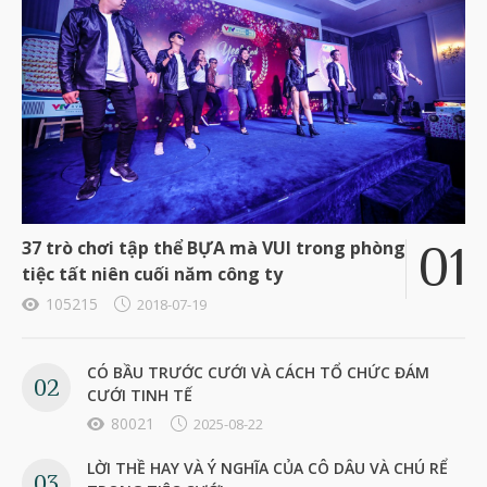
37 trò chơi tập thể BỰA mà VUI trong phòng
tiệc tất niên cuối năm công ty
105215
2018-07-19
CÓ BẦU TRƯỚC CƯỚI VÀ CÁCH TỔ CHỨC ĐÁM
CƯỚI TINH TẾ
80021
2025-08-22
LỜI THỀ HAY VÀ Ý NGHĨA CỦA CÔ DÂU VÀ CHÚ RỂ