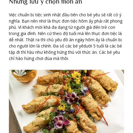
Những lưu ý chọn món ăn
Việc chuẩn bị tiệc sinh nhật đầu tiên cho bé yêu sẽ rất có ý
nghĩa. Bạn nên nhớ là thực đơn tiệc hôm ấy phải rất phong
phú. Vì khách mời khá đa dạng từ người già đến trẻ con
trong gia đình. Nên cứ theo độ tuổi mà lên thực đơn tiệc là
dễ nhất. Thật ra thì chủ yếu đồ ăn ngày hôm ấy là chuẩn bị
cho người lớn là chính. Đa số các bé yêdưới 5 tuổi là các bé
tập đi thì hầu như không hứng thú với thức ăn. Các bé yêu
chỉ hào hứng chơi đùa mà thôi.