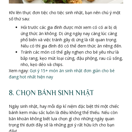
Khi lên thực đơn tiệc cho tiệc sinh nhật, bạn nên chú ý một
số thứ sau:
Hỏi trước các gia đình được mời xem có có ai bị dị
ứng thức ăn không. Dị ứng ngày nay càng lúc càng
phổ biến và việc tránh gây dị ứng là rất quan trọng.
Nếu có thì gia đình đó có thể đem thức ăn riêng đến.
Tránh các món có thể gây nghẹn cho bé yêu như là
bắp rang, kẹo mút loại cứng, đậu phộng, rau củ sống,
nho, kẹo dẻo và chips.
Xem ngay:
Gợi ý 15+ món ăn sinh nhật đơn giản cho bé
đang hot nhất hiện nay
8. CHỌN BÁNH SINH NHẬT
Ngày sinh nhật, hay mỗi dịp kỉ niệm đặc biệt thì một chiếc
bánh kem màu sắc luôn là điều không thể thiếu. Nếu còn
băn khoăn không biết lựa chọn gì cho những ngày quan
trọng thì dưới đây sẽ là những gợi ý rất hữu ích cho bạn
đấy!