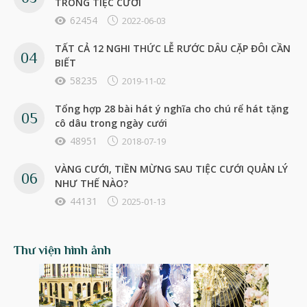
TRONG TIỆC CƯỚI
62454
2022-06-03
TẤT CẢ 12 NGHI THỨC LỄ RƯỚC DÂU CẶP ĐÔI CẦN
BIẾT
58235
2019-11-02
Tổng hợp 28 bài hát ý nghĩa cho chú rể hát tặng
cô dâu trong ngày cưới
48951
2018-07-19
VÀNG CƯỚI, TIỀN MỪNG SAU TIỆC CƯỚI QUẢN LÝ
NHƯ THẾ NÀO?
44131
2025-01-13
Thư viện hình ảnh