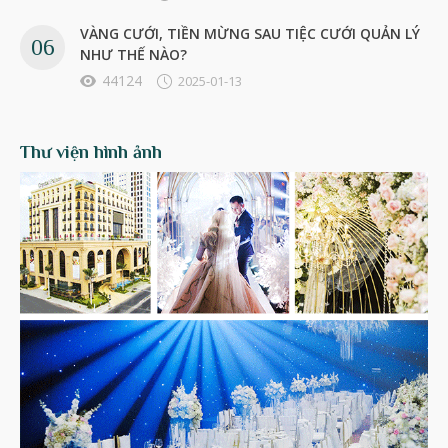
VÀNG CƯỚI, TIỀN MỪNG SAU TIỆC CƯỚI QUẢN LÝ
NHƯ THẾ NÀO?
44124
2025-01-13
Thư viện hình ảnh