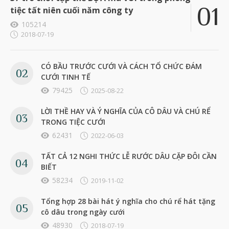
tiệc tất niên cuối năm công ty
105214
2018-07-19
CÓ BẦU TRƯỚC CƯỚI VÀ CÁCH TỔ CHỨC ĐÁM
CƯỚI TINH TẾ
79425
2025-08-22
LỜI THỀ HAY VÀ Ý NGHĨA CỦA CÔ DÂU VÀ CHÚ RỂ
TRONG TIỆC CƯỚI
62431
2022-06-03
TẤT CẢ 12 NGHI THỨC LỄ RƯỚC DÂU CẶP ĐÔI CẦN
BIẾT
58234
2019-11-02
Tổng hợp 28 bài hát ý nghĩa cho chú rể hát tặng
cô dâu trong ngày cưới
48930
2018-07-19