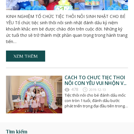
KINH NGHIỆM TỔ CHỨC TIỆC THÔI NÔI SINH NHẬT CHO BÉ
YÊU Tổ chức tiệc sinh thôi nôi sinh nhật đánh dấu kỷ niệm
khoảnh khắc em bé được chào đón trên cuộc đời. Những ký
ức tuổi thơ sẽ trở thành một phần quan trọng trong hành trang
tiến…
XEM THÊM
CÁCH TỔ CHỨC TIỆC THÔI
NÔI CON YÊU VUI NHỘN VÀ
ĐÁNG NHỚ
478
2019-12-13
Tiệc thôi nôi cho bé đánh dấu mốc
con tròn 1 tuổi, đánh dấu bước
phát triển trọng đại đầu tiên trong
những năm đầu…
Tìm kiếm