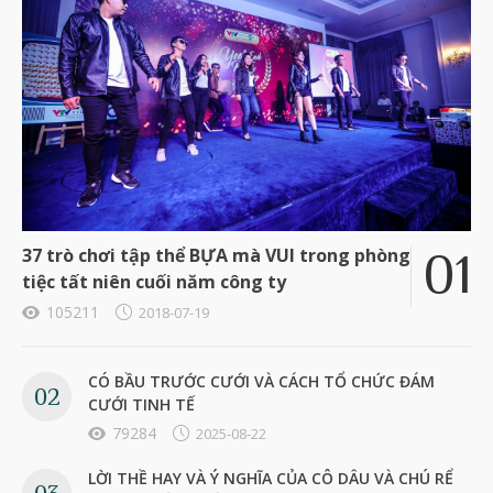
37 trò chơi tập thể BỰA mà VUI trong phòng
tiệc tất niên cuối năm công ty
105211
2018-07-19
CÓ BẦU TRƯỚC CƯỚI VÀ CÁCH TỔ CHỨC ĐÁM
CƯỚI TINH TẾ
79284
2025-08-22
LỜI THỀ HAY VÀ Ý NGHĨA CỦA CÔ DÂU VÀ CHÚ RỂ