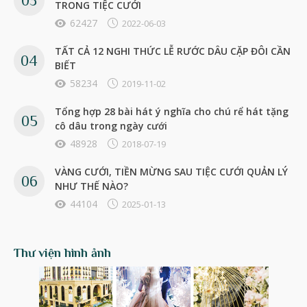
TRONG TIỆC CƯỚI
62427
2022-06-03
TẤT CẢ 12 NGHI THỨC LỄ RƯỚC DÂU CẶP ĐÔI CẦN
BIẾT
58234
2019-11-02
Tổng hợp 28 bài hát ý nghĩa cho chú rể hát tặng
cô dâu trong ngày cưới
48928
2018-07-19
VÀNG CƯỚI, TIỀN MỪNG SAU TIỆC CƯỚI QUẢN LÝ
NHƯ THẾ NÀO?
44104
2025-01-13
Thư viện hình ảnh