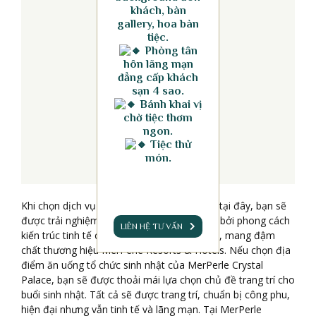
khách, bàn
gallery, hoa bàn
tiệc.
Phòng tân
hôn lãng mạn
đẳng cấp khách
sạn 4 sao.
Bánh khai vị
chờ tiệc thơm
ngon.
Tiệc thử
món.
Khi chọn dịch vụ ăn uống tổ chức sinh nhật tại đây, bạn sẽ
được trải nghiệm trong không gian tráng lệ bởi phong cách
LIÊN HỆ TƯ VẤN
kiến trúc tinh tế của hai nền văn hóa Á – Âu, mang đậm
chất thương hiệu MerPerle Resorts & Hotels. Nếu chọn địa
điểm ăn uống tổ chức sinh nhật của MerPerle Crystal
Palace, bạn sẽ được thoải mái lựa chọn chủ đề trang trí cho
buổi sinh nhật. Tất cả sẽ được trang trí, chuẩn bị công phu,
hiện đại nhưng vẫn tinh tế và lãng mạn. Tại MerPerle