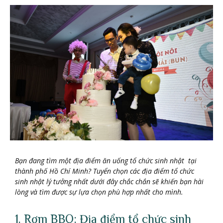
Bạ
n đang tìm mộ
t đị
a điể
m ăn uố
ng tổ
chứ
c sinh nhậ
t tạ
i
thành phố
Hồ
Chí Minh? Tuyể
n chọ
n các đị
a điể
m tổ
chứ
c
sinh nhậ
t lý tưở
ng nhấ
t dướ
i đây chắ
c chắ
n sẽ
khiế
n bạ
n hài
lòng và tìm đượ
c sự
lự
a chọ
n phù hợ
p nhấ
t cho mình.
1. Rơm BBQ: Địa điểm tổ chức sinh