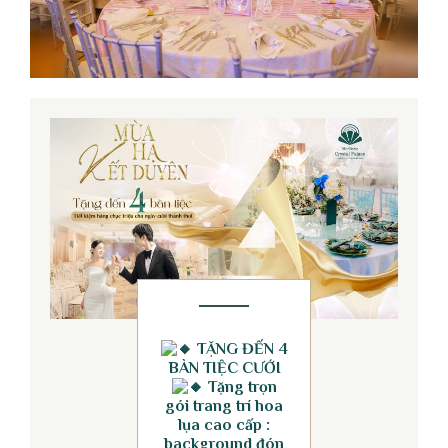
TẶNG ĐẾN 4
BÀN TIỆC CƯỚI
Tặng trọn
gói trang trí hoa
lụa cao cấp :
background đón