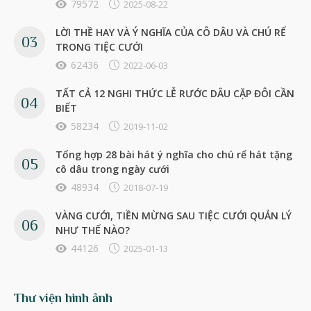
79572
2025-08-22
LỜI THỀ HAY VÀ Ý NGHĨA CỦA CÔ DÂU VÀ CHÚ RỂ
TRONG TIỆC CƯỚI
62436
2022-06-03
TẤT CẢ 12 NGHI THỨC LỄ RƯỚC DÂU CẶP ĐÔI CẦN
BIẾT
58234
2019-11-02
Tổng hợp 28 bài hát ý nghĩa cho chú rể hát tặng
cô dâu trong ngày cưới
48934
2018-07-19
VÀNG CƯỚI, TIỀN MỪNG SAU TIỆC CƯỚI QUẢN LÝ
NHƯ THẾ NÀO?
44126
2025-01-13
Thư viện hình ảnh