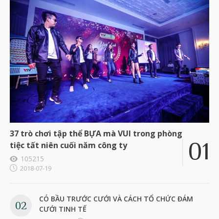
37 trò chơi tập thể BỰA mà VUI trong phòng
tiệc tất niên cuối năm công ty
105215
2018-07-19
CÓ BẦU TRƯỚC CƯỚI VÀ CÁCH TỔ CHỨC ĐÁM
CƯỚI TINH TẾ