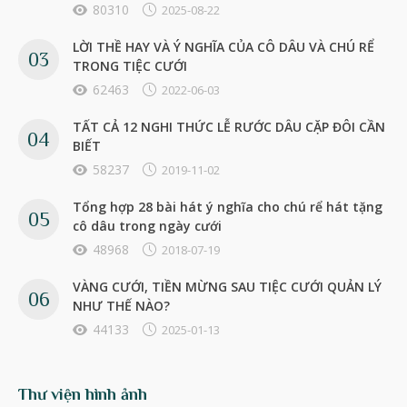
80310
2025-08-22
LỜI THỀ HAY VÀ Ý NGHĨA CỦA CÔ DÂU VÀ CHÚ RỂ
TRONG TIỆC CƯỚI
62463
2022-06-03
TẤT CẢ 12 NGHI THỨC LỄ RƯỚC DÂU CẶP ĐÔI CẦN
BIẾT
58237
2019-11-02
Tổng hợp 28 bài hát ý nghĩa cho chú rể hát tặng
cô dâu trong ngày cưới
48968
2018-07-19
VÀNG CƯỚI, TIỀN MỪNG SAU TIỆC CƯỚI QUẢN LÝ
NHƯ THẾ NÀO?
44133
2025-01-13
Thư viện hình ảnh