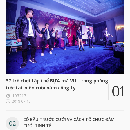
37 trò chơi tập thể BỰA mà VUI trong phòng
tiệc tất niên cuối năm công ty
105217
2018-07-19
CÓ BẦU TRƯỚC CƯỚI VÀ CÁCH TỔ CHỨC ĐÁM
CƯỚI TINH TẾ