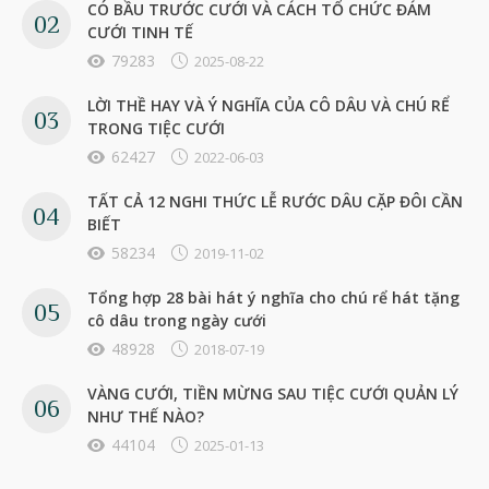
CÓ BẦU TRƯỚC CƯỚI VÀ CÁCH TỔ CHỨC ĐÁM
CƯỚI TINH TẾ
79283
2025-08-22
LỜI THỀ HAY VÀ Ý NGHĨA CỦA CÔ DÂU VÀ CHÚ RỂ
TRONG TIỆC CƯỚI
62427
2022-06-03
TẤT CẢ 12 NGHI THỨC LỄ RƯỚC DÂU CẶP ĐÔI CẦN
BIẾT
58234
2019-11-02
Tổng hợp 28 bài hát ý nghĩa cho chú rể hát tặng
cô dâu trong ngày cưới
48928
2018-07-19
VÀNG CƯỚI, TIỀN MỪNG SAU TIỆC CƯỚI QUẢN LÝ
NHƯ THẾ NÀO?
44104
2025-01-13