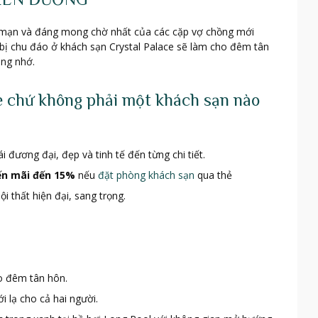
g mạn và đáng mong chờ nhất của các cặp vợ chồng mới
 bị chu đáo ở khách sạn Crystal Palace sẽ làm cho đêm tân
áng nhớ.
ce chứ không phải một khách sạn nào
 đương đại, đẹp và tinh tế đến từng chi tiết.
ế
n m
ã
i
đ
ế
n 15%
nếu
đặt phòng khách sạn
qua thẻ
i thất hiện đại, sang trọng.
o đêm tân hôn.
 lạ cho cả hai người.