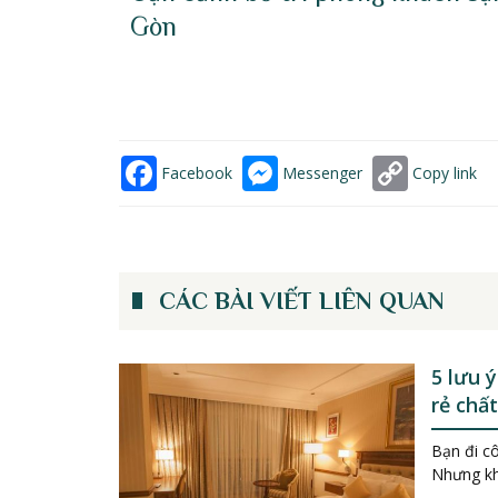
Gòn
Facebook
Messenger
Copy link
CÁC BÀI VIẾT LIÊN QUAN
5 lưu 
rẻ chấ
Bạn đi cô
Nhưng kh