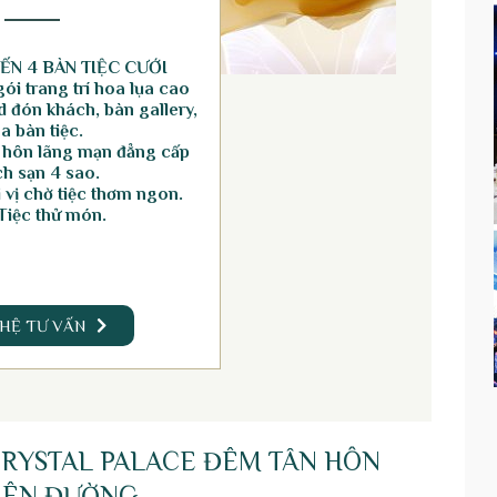
ẾN 4 BÀN TIỆC CƯỚI
ói trang trí hoa lụa cao
 đón khách, bàn gallery,
a bàn tiệc.
 hôn lãng mạn đẳng cấp
h sạn 4 sao.
vị chờ tiệc thơm ngon.
Tiệc thử món.
 HỆ TƯ VẤN
CRYSTAL PALACE ĐÊM TÂN HÔN
HIÊN ĐƯỜNG