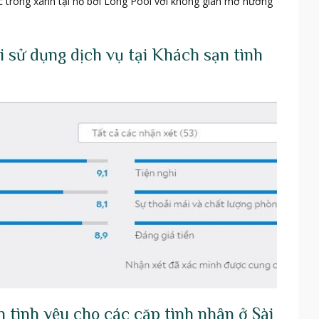
c trong xanh tại hồ bơi Long Pool với không gian mở hướng
 sử dụng dịch vụ tại Khách sạn tình
 tình yêu cho các cặp tình nhân ở Sài