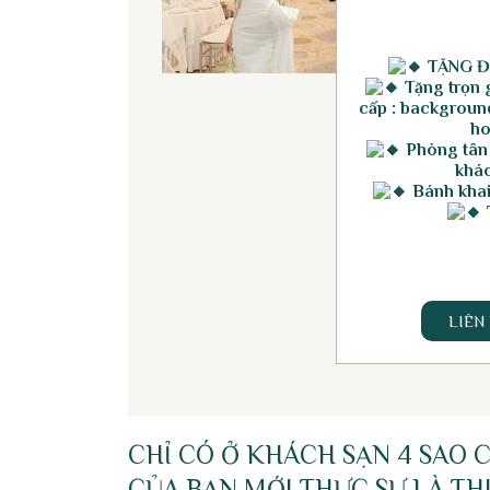
TẶNG Đ
Tặng trọn g
cấp : background
ho
Phòng tân
khác
Bánh khai 
LIÊN
CHỈ CÓ Ở KHÁCH SẠN 4 SAO 
CỦA BẠN MỚI THỰC SỰ LÀ T