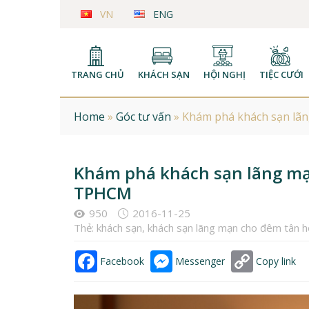
VN
ENG
TRANG CHỦ
KHÁCH SẠN
HỘI NGHỊ
TIỆC CƯỚI
Home
»
Góc tư vấn
»
Khám phá khách sạn lã
Khám phá khách sạn lãng mạ
TPHCM
950
2016-11-25
Thẻ:
khách sạn
,
khách sạn lãng mạn cho đêm tân 
Facebook
Messenger
Copy link