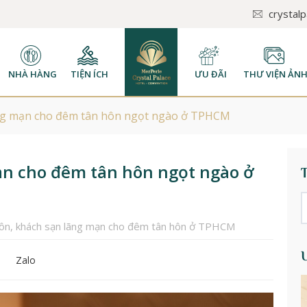
crystal
NHÀ HÀNG
TIỆN ÍCH
ƯU ĐÃI
THƯ VIỆN ẢN
ng mạn cho đêm tân hôn ngọt ngào ở TPHCM
n cho đêm tân hôn ngọt ngào ở
hôn
,
khách sạn lãng mạn cho đêm tân hôn ở TPHCM
Zalo