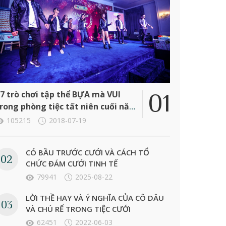
7 trò chơi tập thể BỰA mà VUI
rong phòng tiệc tất niên cuối năm
ông ty
105215
2018-07-19
CÓ BẦU TRƯỚC CƯỚI VÀ CÁCH TỔ
CHỨC ĐÁM CƯỚI TINH TẾ
79941
2025-08-22
LỜI THỀ HAY VÀ Ý NGHĨA CỦA CÔ DÂU
VÀ CHÚ RỂ TRONG TIỆC CƯỚI
62451
2022-06-03