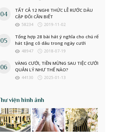
TẤT CẢ 12 NGHI THỨC LỄ RƯỚC DÂU
CẶP ĐÔI CẦN BIẾT
58234
2019-11-02
Tổng hợp 28 bài hát ý nghĩa cho chú rể
hát tặng cô dâu trong ngày cưới
48947
2018-07-19
VÀNG CƯỚI, TIỀN MỪNG SAU TIỆC CƯỚI
QUẢN LÝ NHƯ THẾ NÀO?
44130
2025-01-13
Thư viện hình ảnh