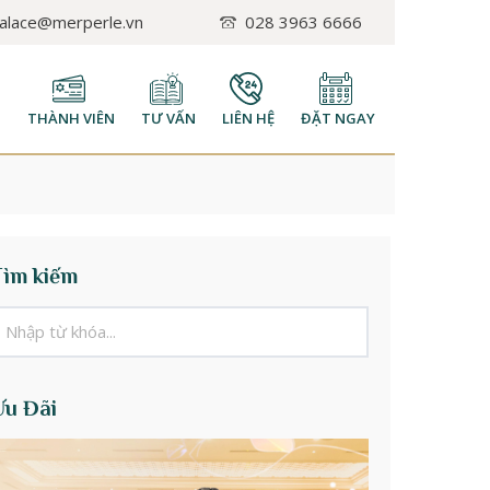
palace@merperle.vn
028 3963 6666
H
THÀNH VIÊN
TƯ VẤN
LIÊN HỆ
ĐẶT NGAY
Tìm kiếm
Ưu Đãi