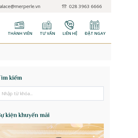
palace@merperle.vn
028 3963 6666
H
THÀNH VIÊN
TƯ VẤN
LIÊN HỆ
ĐẶT NGAY
Tìm kiếm
Sự kiện khuyến mãi