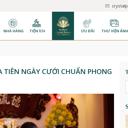
crystal
NHÀ HÀNG
TIỆN ÍCH
ƯU ĐÃI
THƯ VIỆN ẢN
IA TIÊN NGÀY CƯỚI CHUẨN PHONG