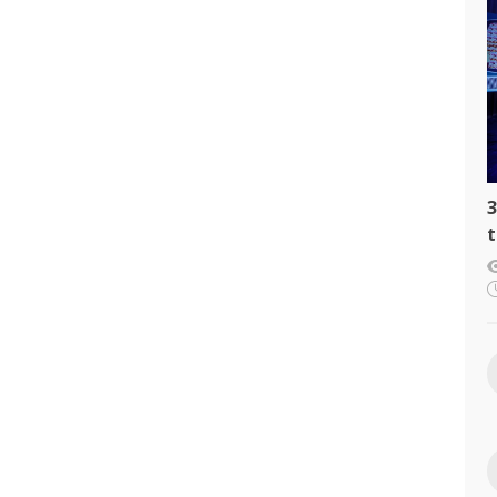
3
t
c