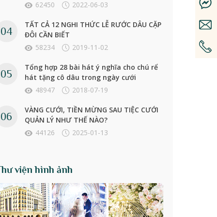
62450
2022-06-03
TẤT CẢ 12 NGHI THỨC LỄ RƯỚC DÂU CẶP
ĐÔI CẦN BIẾT
58234
2019-11-02
Tổng hợp 28 bài hát ý nghĩa cho chú rể
hát tặng cô dâu trong ngày cưới
48947
2018-07-19
VÀNG CƯỚI, TIỀN MỪNG SAU TIỆC CƯỚI
QUẢN LÝ NHƯ THẾ NÀO?
44126
2025-01-13
Thư viện hình ảnh