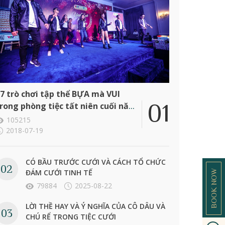
7 trò chơi tập thể BỰA mà VUI
rong phòng tiệc tất niên cuối năm
ông ty
105215
2018-07-19
CÓ BẦU TRƯỚC CƯỚI VÀ CÁCH TỔ CHỨC
ĐÁM CƯỚI TINH TẾ
BOOK NOW
79884
2025-08-22
LỜI THỀ HAY VÀ Ý NGHĨA CỦA CÔ DÂU VÀ
CHÚ RỂ TRONG TIỆC CƯỚI