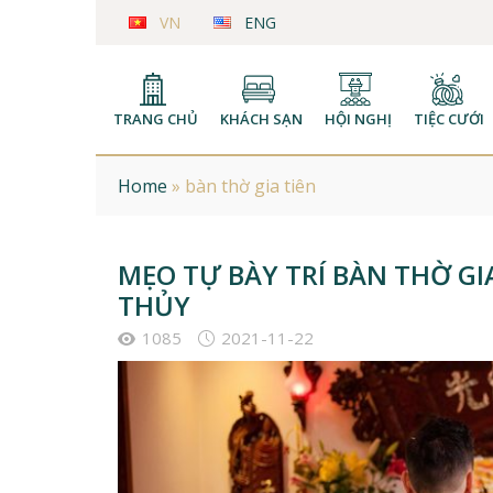
VN
ENG
TRANG CHỦ
KHÁCH SẠN
HỘI NGHỊ
TIỆC CƯỚI
Home
»
bàn thờ gia tiên
MẸO TỰ BÀY TRÍ BÀN THỜ G
THỦY
1085
2021-11-22