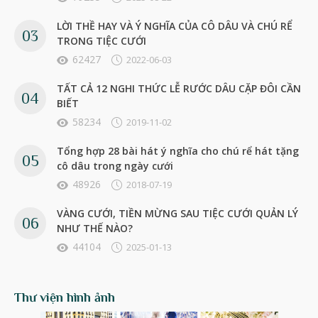
LỜI THỀ HAY VÀ Ý NGHĨA CỦA CÔ DÂU VÀ CHÚ RỂ
TRONG TIỆC CƯỚI
62427
2022-06-03
TẤT CẢ 12 NGHI THỨC LỄ RƯỚC DÂU CẶP ĐÔI CẦN
BIẾT
58234
2019-11-02
Tổng hợp 28 bài hát ý nghĩa cho chú rể hát tặng
cô dâu trong ngày cưới
48926
2018-07-19
VÀNG CƯỚI, TIỀN MỪNG SAU TIỆC CƯỚI QUẢN LÝ
NHƯ THẾ NÀO?
44104
2025-01-13
Thư viện hình ảnh