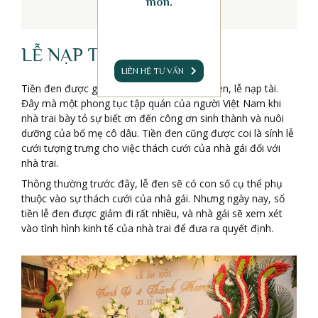
món.
LỄ NẠP TÀI
LIÊN HỆ TƯ VẤN
Tiền đen được gọi là phong bì tiền hay lễ đen, lễ nạp tài.
Đây mà một phong tục tập quán của người Việt Nam khi
nhà trai bày tỏ sự biết ơn đến công ơn sinh thành và nuôi
dưỡng của bố mẹ cô dâu. Tiền đen cũng được coi là sính lễ
cưới tượng trưng cho việc thách cưới của nhà gái đối với
nhà trai.
Thông thường trước đây, lễ đen sẽ có con số cụ thể phụ
thuộc vào sự thách cưới của nhà gái. Nhưng ngày nay, số
tiền lễ đen được giảm đi rất nhiều, và nhà gái sẽ xem xét
vào tình hình kinh tế của nhà trai để đưa ra quyết định.