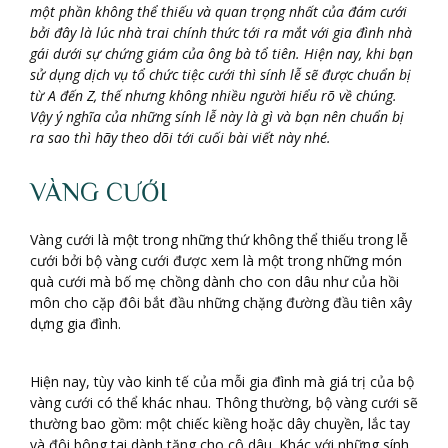
một phần không thể thiếu và quan trọng nhất của đám cưới
bởi đây là lúc nhà trai chính thức tới ra mắt với gia đình nhà
gái dưới sự chứng giám của ông bà tổ tiên. Hiện nay, khi bạn
sử dụng dịch vụ tổ chức tiệc cưới thì sính lễ sẽ được chuẩn bị
từ A đến Z, thế nhưng không nhiều người hiểu rõ về chúng.
Vậy ý nghĩa của những sính lễ này là gì và bạn nên chuẩn bị
ra sao thì hãy theo dõi tới cuối bài viết này nhé.
VÀNG CƯỚI
Vàng cưới là một trong những thứ không thể thiếu trong lễ
cưới bởi bộ vàng cưới được xem là một trong những món
quà cưới mà bố mẹ chồng dành cho con dâu như của hồi
môn cho cặp đôi bắt đầu những chặng đường đầu tiên xây
dựng gia đình.
Hiện nay, tùy vào kinh tế của mỗi gia đình mà giá trị của bộ
vàng cưới có thể khác nhau. Thông thường, bộ vàng cưới sẽ
thường bao gồm: một chiếc kiềng hoặc dây chuyền, lắc tay
và đôi bông tai dành tặng cho cô dâu. Khác với những sính