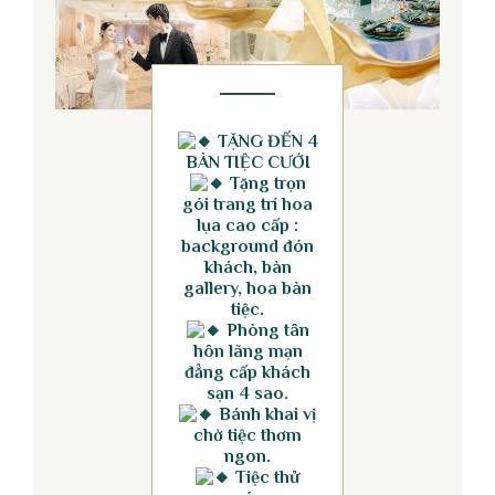
TẶNG ĐẾN 4
BÀN TIỆC CƯỚI
Tặng trọn
gói trang trí hoa
lụa cao cấp :
background đón
khách, bàn
gallery, hoa bàn
tiệc.
Phòng tân
hôn lãng mạn
đẳng cấp khách
sạn 4 sao.
Bánh khai vị
chờ tiệc thơm
ngon.
Tiệc thử