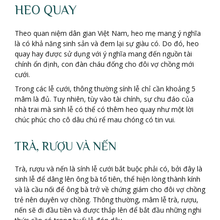
HEO QUAY
Theo quan niệm dân gian Việt Nam, heo mẹ mang ý nghĩa
là có khả năng sinh sản và đem lại sự giàu có. Do đó, heo
quay hay được sử dụng với ý nghĩa mang đến nguồn tài
chính ổn định, con đàn cháu đống cho đôi vợ chồng mới
cưới.
Trong các lễ cưới, thông thường sính lễ chỉ cần khoảng 5
mâm là đủ. Tuy nhiên, tùy vào tài chính, sự chu đáo của
nhà trai mà sinh lễ có thể có thêm heo quay như một lời
chúc phúc cho cô dâu chú rể mau chóng có tin vui.
TRÀ, RƯỢU VÀ NẾN
Trà, rượu và nến là sính lễ cưới bắt buộc phải có, bởi đây là
sinh lễ để dâng lên ông bà tổ tiên, thể hiện lòng thành kính
và là cầu nối để ông bà trở về chứng giám cho đôi vợ chồng
trẻ nên duyên vợ chồng. Thông thường, mâm lễ trà, rượu,
nến sẽ đi đầu tiền và được thắp lên để bắt đầu những nghi