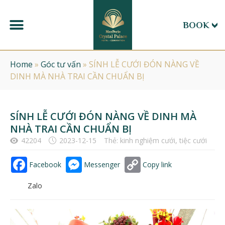
BOOK
Home
»
Góc tư vấn
»
SÍNH LỄ CƯỚI ĐÓN NÀNG VỀ
DINH MÀ NHÀ TRAI CẦN CHUẨN BỊ
SÍNH LỄ CƯỚI ĐÓN NÀNG VỀ DINH MÀ
NHÀ TRAI CẦN CHUẨN BỊ
42204
2023-12-15
Thẻ:
kinh nghiệm cưới
,
tiệc cưới
Facebook
Messenger
Copy link
Zalo