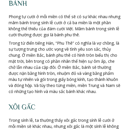
BÁNH
Phong tự cưới ở mỗi miền có thể sẽ có sự khác nhau nhưng
mâm bánh trong sính lễ cưới ở cả ba miền là một phần
không thể thiếu của đám cưới Việt. Mâm bánh trong sính lễ
cưới thường được gọi là bánh phu thê.
Trong từ điển tiếng Hán, “Phu Thê” có nghĩa là vợ chồng, là
sự tượng trưng cho ước vọng về tình yêu son sắc, thủy
chung. Ở miền Bắc, bánh phu thê có hình tròn biểu thị cho
mặt trời, bên trong có phần nhân thể hiện sự ôm ấp, che
chở lẫn nhau của cặp đôi. Ở miền Bắc, bánh sẽ thường
được nặn bằng hình tròn, nhuộm đỏ và vàng bằng phẩm
màu tự nhiên và gói trong giấy bóng kính, tạo thành khuôn
và đóng hộp. Và tùy theo từng miền, miền Trung và Nam sẽ
có những tạo hình và màu sắc bánh khác nhau.
XÔI GẤC
Trong sính lễ, ta thường thấy xôi gấc trong sính lễ cưới ở
mỗi miền sẽ khác nhau, nhưng xôi gấc là một sính lễ không