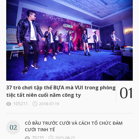
37 trò chơi tập thể BỰA mà VUI trong phòng
tiệc tất niên cuối năm công ty
105211
2018-07-19
CÓ BẦU TRƯỚC CƯỚI VÀ CÁCH TỔ CHỨC ĐÁM
CƯỚI TINH TẾ
79235
2025-08-22