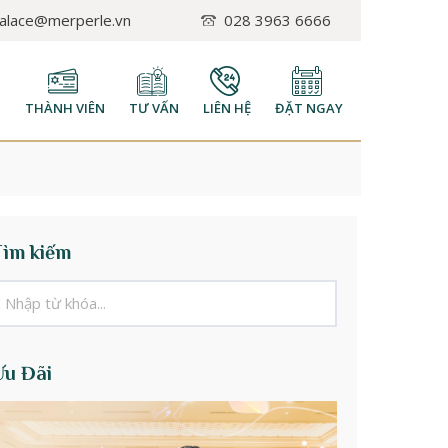
palace@merperle.vn
028 3963 6666
H
THÀNH VIÊN
TƯ VẤN
LIÊN HỆ
ĐẶT NGAY
Tìm kiếm
Ưu Đãi