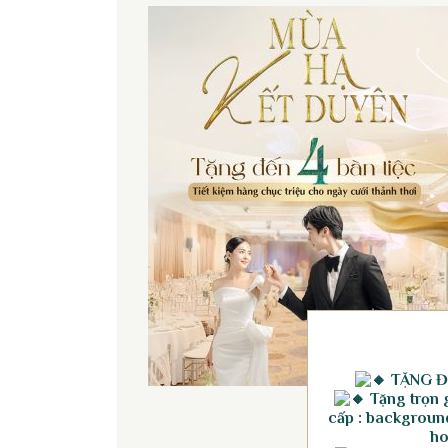
TẶNG Đ
Tặng trọn g
cấp : background
ho