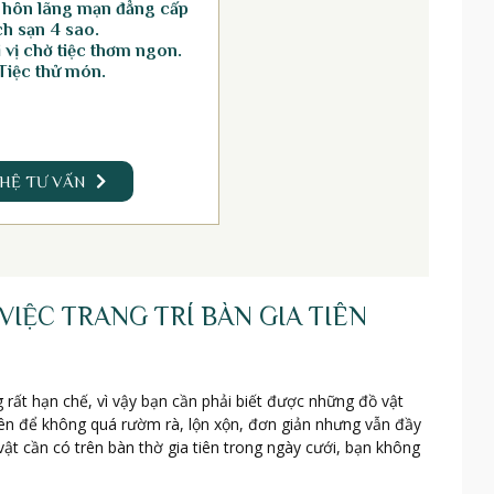
 hôn lãng mạn đẳng cấp
h sạn 4 sao.
vị chờ tiệc thơm ngon.
Tiệc thử món.
 HỆ TƯ VẤN
IỆC TRANG TRÍ BÀN GIA TIÊN
g rất hạn chế, vì vậy bạn cần phải biết được những đồ vật
 tiên để không quá rườm rà, lộn xộn, đơn giản nhưng vẫn đầy
ật cần có trên bàn thờ gia tiên trong ngày cưới, bạn không