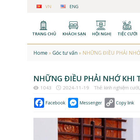
VN
ENG
TRANG CHỦ
KHÁCH SẠN
HỘI NGHỊ
TIỆC CƯỚI
Home
»
Góc tư vấn
»
NHỮNG ĐIỀU PHẢI NHỚ 
NHỮNG ĐIỀU PHẢI NHỚ KHI T
1043
2024-11-19
Thẻ:
kinh nghiệm cưới
Facebook
Messenger
Copy link