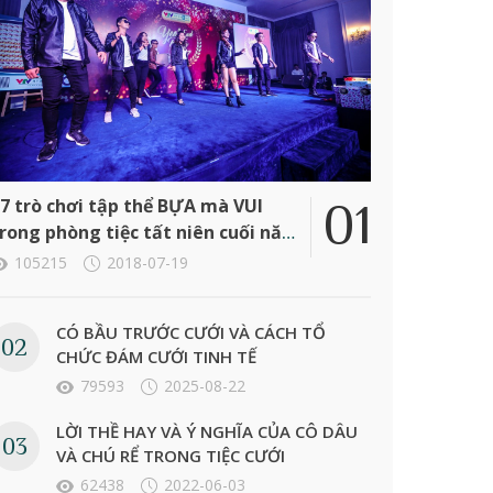
7 trò chơi tập thể BỰA mà VUI
rong phòng tiệc tất niên cuối năm
ông ty
105215
2018-07-19
CÓ BẦU TRƯỚC CƯỚI VÀ CÁCH TỔ
CHỨC ĐÁM CƯỚI TINH TẾ
79593
2025-08-22
LỜI THỀ HAY VÀ Ý NGHĨA CỦA CÔ DÂU
VÀ CHÚ RỂ TRONG TIỆC CƯỚI
62438
2022-06-03