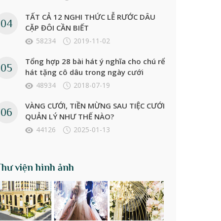
TẤT CẢ 12 NGHI THỨC LỄ RƯỚC DÂU
CẶP ĐÔI CẦN BIẾT
58234
2019-11-02
Tổng hợp 28 bài hát ý nghĩa cho chú rể
hát tặng cô dâu trong ngày cưới
48934
2018-07-19
VÀNG CƯỚI, TIỀN MỪNG SAU TIỆC CƯỚI
QUẢN LÝ NHƯ THẾ NÀO?
44126
2025-01-13
Thư viện hình ảnh