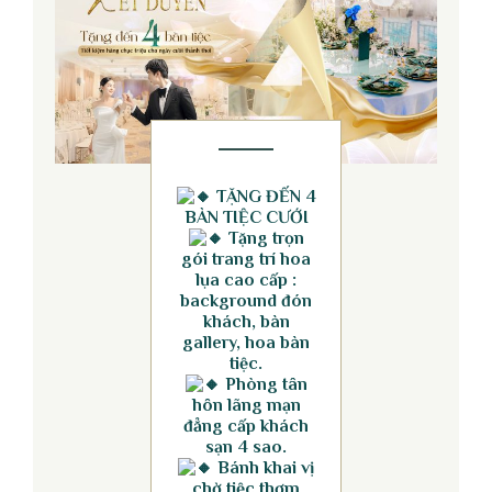
TẶNG ĐẾN 4
BÀN TIỆC CƯỚI
Tặng trọn
gói trang trí hoa
lụa cao cấp :
background đón
khách, bàn
gallery, hoa bàn
tiệc.
Phòng tân
hôn lãng mạn
đẳng cấp khách
sạn 4 sao.
Bánh khai vị
chờ tiệc thơm