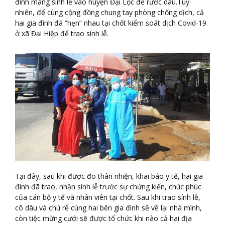
đình mang sính lễ vào huyện Đại Lộc để rước dâu.Tuy
nhiên, để cùng cộng đồng chung tay phòng chống dịch, cả
hai gia đình đã “hẹn” nhau tại chốt kiểm soát dịch Covid-19
ở xã Đại Hiệp để trao sính lễ.
Tại đây, sau khi được đo thân nhiện, khai báo y tế, hai gia
đình đã trao, nhận sính lễ trước sự chứng kiến, chúc phúc
của cán bộ y tế và nhân viên tại chốt. Sau khi trao sính lễ,
cô dâu và chú rể cùng hai bên gia đình sẽ về lại nhà mình,
còn tiệc mừng cưới sẽ được tổ chức khi nào cả hai địa