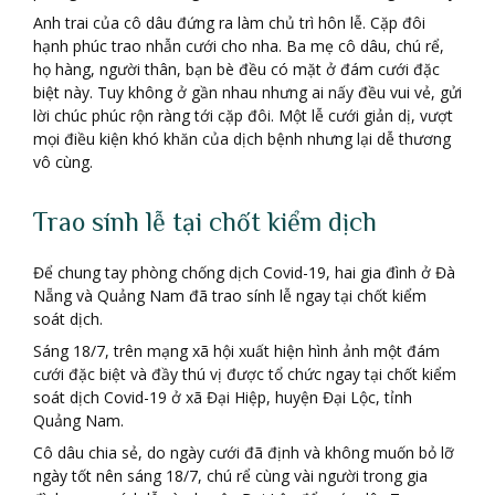
Anh trai của cô dâu đứng ra làm chủ trì hôn lễ. Cặp đôi
hạnh phúc trao nhẫn cưới cho nha. Ba mẹ cô dâu, chú rể,
họ hàng, người thân, bạn bè đều có mặt ở đám cưới đặc
biệt này. Tuy không ở gần nhau nhưng ai nấy đều vui vẻ, gửi
lời chúc phúc rộn ràng tới cặp đôi. Một lễ cưới giản dị, vượt
mọi điều kiện khó khăn của dịch bệnh nhưng lại dễ thương
vô cùng.
Trao sính lễ tại chốt kiểm dịch
Để chung tay phòng chống dịch Covid-19, hai gia đình ở Đà
Nẵng và Quảng Nam đã trao sính lễ ngay tại chốt kiểm
soát dịch.
Sáng 18/7, trên mạng xã hội xuất hiện hình ảnh một đám
cưới đặc biệt và đầy thú vị được tổ chức ngay tại chốt kiểm
soát dịch Covid-19 ở xã Đại Hiệp, huyện Đại Lộc, tỉnh
Quảng Nam.
Cô dâu chia sẻ, do ngày cưới đã định và không muốn bỏ lỡ
ngày tốt nên sáng 18/7, chú rể cùng vài người trong gia