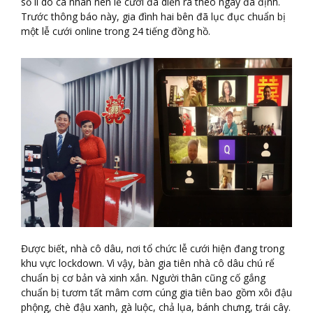
số lí do cá nhân nên lễ cưới đã diễn ra theo ngày đã định.
Trước thông báo này, gia đình hai bên đã lục đục chuẩn bị
một lễ cưới online trong 24 tiếng đồng hồ.
Được biết, nhà cô dâu, nơi tổ chức lễ cưới hiện đang trong
khu vực lockdown. Vì vậy, bàn gia tiên nhà cô dâu chú rể
chuẩn bị cơ bản và xinh xắn. Người thân cũng cố gắng
chuẩn bị tươm tất mâm cơm cúng gia tiên bao gồm xôi đậu
phộng, chè đậu xanh, gà luộc, chả lụa, bánh chưng, trái cây.