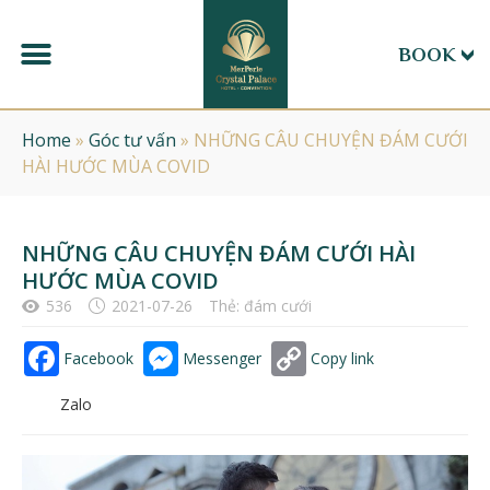
BOOK
Home
»
Góc tư vấn
»
NHỮNG CÂU CHUYỆN ĐÁM CƯỚI
HÀI HƯỚC MÙA COVID
NHỮNG CÂU CHUYỆN ĐÁM CƯỚI HÀI
HƯỚC MÙA COVID
536
2021-07-26
Thẻ:
đám cưới
Facebook
Messenger
Copy link
Zalo