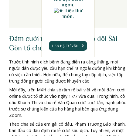
ngon.
Tiệc thử
món.
Đám cưới mùa dịch của cặp đôi Sài
LIÊN HỆ TƯ VẤN
Gòn tổ chức trên Zoom
Trước tình hình dịch bệnh đang diễn ra căng thẳng, mọi
người dân được yêu cầu hạn chế ra ngoài đường khi không
có việc cần thiết. Hơn nữa, để chung tay dập dịch, việc tập
trung đông người cũng được khuyến cáo.
Mới đây, trên MXH chia sẻ rầm rộ bài viết về một đám cưới
online được tổ chức vào ngày 17/7 vừa qua. Trong hình, cô
dâu Khánh Thi và chú rể Văn Quan cười tươi tắn, hạnh phúc
trước sự chứng kiến của họ hàng hai bên qua ứng dụng
Zoom.
Theo chia sẻ của em gái cô dâu, Phạm Trương Bảo Khánh,
ban đầu cô dâu định rời lễ cưới sau dịch. Tuy nhiên, vì một