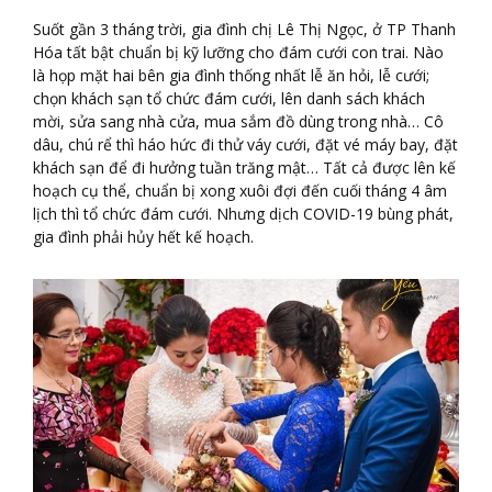
Suốt gần 3 tháng trời, gia đình chị Lê Thị Ngọc, ở TP Thanh
Hóa tất bật chuẩn bị kỹ lưỡng cho đám cưới con trai. Nào
là họp mặt hai bên gia đình thống nhất lễ ăn hỏi, lễ cưới;
chọn khách sạn tổ chức đám cưới, lên danh sách khách
mời, sửa sang nhà cửa, mua sắm đồ dùng trong nhà… Cô
dâu, chú rể thì háo hức đi thử váy cưới, đặt vé máy bay, đặt
khách sạn để đi hưởng tuần trăng mật… Tất cả được lên kế
hoạch cụ thể, chuẩn bị xong xuôi đợi đến cuối tháng 4 âm
lịch thì tổ chức đám cưới. Nhưng dịch COVID-19 bùng phát,
gia đình phải hủy hết kế hoạch.