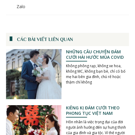
Zalo
CÁC BÀI VIẾT LIÊN QUAN
NHỮNG CÂU CHUYỆN ĐÁM
CƯỚI HÀI HƯỚC MÙA COVID
Không phông rạp, không xe hoa,
không MC, không bạn bè, chỉ có bố
mẹ hai bên gia đình, chú rể hoặc
thậm chí không
KIÊNG KỊ ĐÁM CƯỚI THEO
PHONG TỤC VIỆT NAM
Hôn nhân là việc trọng đại của đời
người ảnh hưởng đến sự hưng thịnh
của gia đình và gia tộc. Vì thế người