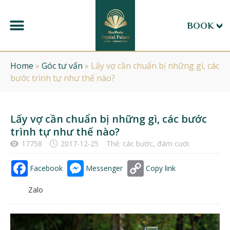
BOOK
Home
»
Góc tư vấn
»
Lấy vợ cần chuẩn bị những gì, các
bước trình tự như thế nào?
Lấy vợ cần chuẩn bị những gì, các bước
trình tự như thế nào?
17758
2017-12-25
Thẻ:
các bước
,
đám cưới
Facebook
Messenger
Copy link
Zalo