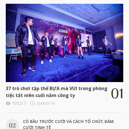
37 trò chơi tập thể BỰA mà VUI trong phòng
tiệc tất niên cuối năm công ty
105217
2018-07-19
CÓ BẦU TRƯỚC CƯỚI VÀ CÁCH TỔ CHỨC ĐÁM
CƯỚI TINH TẾ