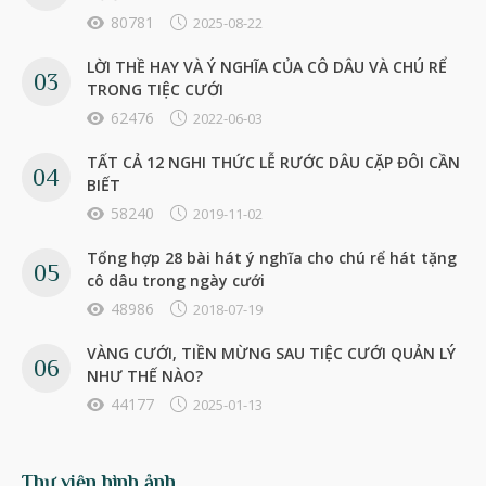
80781
2025-08-22
LỜI THỀ HAY VÀ Ý NGHĨA CỦA CÔ DÂU VÀ CHÚ RỂ
TRONG TIỆC CƯỚI
62476
2022-06-03
TẤT CẢ 12 NGHI THỨC LỄ RƯỚC DÂU CẶP ĐÔI CẦN
BIẾT
58240
2019-11-02
Tổng hợp 28 bài hát ý nghĩa cho chú rể hát tặng
cô dâu trong ngày cưới
48986
2018-07-19
VÀNG CƯỚI, TIỀN MỪNG SAU TIỆC CƯỚI QUẢN LÝ
NHƯ THẾ NÀO?
44177
2025-01-13
Thư viện hình ảnh