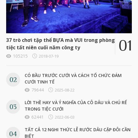
37 trò chơi tập thể BỰA mà VUI trong phòng
tiệc tất niên cuối năm công ty
105215
2018-07-19
CÓ BẦU TRƯỚC CƯỚI VÀ CÁCH TỔ CHỨC ĐÁM
CƯỚI TINH TẾ
79644
2025-08-22
LỜI THỀ HAY VÀ Ý NGHĨA CỦA CÔ DÂU VÀ CHÚ RỂ
TRONG TIỆC CƯỚI
62441
2022-06-03
TẤT CẢ 12 NGHI THỨC LỄ RƯỚC DÂU CẶP ĐÔI CẦN
BIẾT