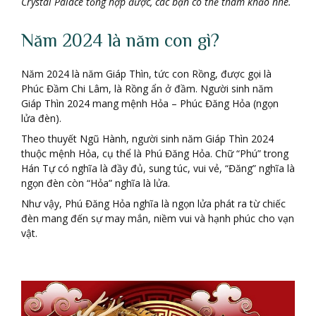
Crystal Palace tổng hợp được, các bạn có thể tham khảo nhé.
Năm 2024 là năm con gì?
Năm 2024 là năm Giáp Thìn, tức con Rồng, được gọi là
Phúc Đầm Chi Lâm, là Rồng ẩn ở đầm. Người sinh năm
Giáp Thìn 2024 mang mệnh Hỏa – Phúc Đăng Hỏa (ngọn
lửa đèn).
Theo thuyết Ngũ Hành, người sinh năm Giáp Thìn 2024
thuộc mệnh Hỏa, cụ thể là Phú Đăng Hỏa. Chữ “Phú” trong
Hán Tự có nghĩa là đầy đủ, sung túc, vui vẻ, “Đăng” nghĩa là
ngọn đèn còn “Hỏa” nghĩa là lửa.
Như vậy, Phú Đăng Hỏa nghĩa là ngọn lửa phát ra từ chiếc
đèn mang đến sự may mắn, niềm vui và hạnh phúc cho vạn
vật.