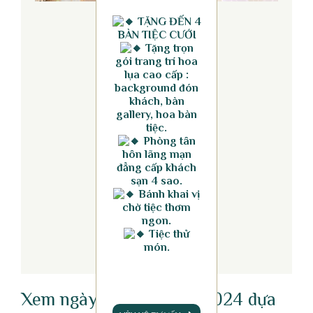
TẶNG ĐẾN 4
BÀN TIỆC CƯỚI
Tặng trọn
gói trang trí hoa
lụa cao cấp :
background đón
khách, bàn
gallery, hoa bàn
tiệc.
Phòng tân
hôn lãng mạn
đẳng cấp khách
sạn 4 sao.
Bánh khai vị
chờ tiệc thơm
ngon.
Tiệc thử
món.
Xem ngày cưới hỏi đẹp 2024 dựa