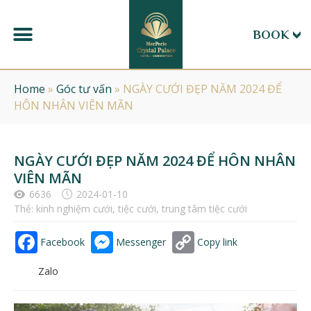
BOOK
Home
»
Góc tư vấn
»
NGÀY CƯỚI ĐẸP NĂM 2024 ĐỂ
HÔN NHÂN VIÊN MÃN
NGÀY CƯỚI ĐẸP NĂM 2024 ĐỂ HÔN NHÂN
VIÊN MÃN
6636
2024-01-10
Thẻ:
kinh nghiệm cưới
,
tiệc cưới
,
trung tâm tiệc cưới
Facebook
Messenger
Copy link
Zalo