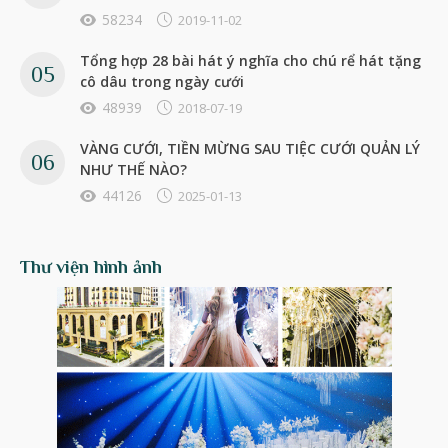
58234
2019-11-02
Tổng hợp 28 bài hát ý nghĩa cho chú rể hát tặng
cô dâu trong ngày cưới
48939
2018-07-19
VÀNG CƯỚI, TIỀN MỪNG SAU TIỆC CƯỚI QUẢN LÝ
NHƯ THẾ NÀO?
44126
2025-01-13
Thư viện hình ảnh