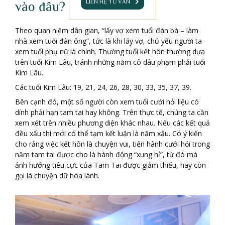
LIÊN HỆ TƯ VẤN
vào đâu?
Theo quan niệm dân gian, “lấy vợ xem tuổi đàn bà – làm
nhà xem tuổi đàn ông”, tức là khi lấy vợ, chủ yếu người ta
xem tuổi phụ nữ là chính. Thường tuổi kết hôn thường dựa
trên tuổi Kim Lâu, tránh những năm cô dâu phạm phải tuổi
Kim Lâu.
Các tuổi Kim Lâu: 19, 21, 24, 26, 28, 30, 33, 35, 37, 39.
Bên cạnh đó, một số người còn xem tuổi cưới hỏi liệu có
dính phải hạn tam tai hay không. Trên thực tế, chúng ta cần
xem xét trên nhiều phương diện khác nhau. Nếu các kết quả
đều xấu thì mới có thể tạm kết luận là năm xấu. Có ý kiến
cho rằng việc kết hôn là chuyện vui, tiến hành cưới hỏi trong
năm tam tai được cho là hành động “xung hỉ”, từ đó mà
ảnh hưởng tiêu cực của Tam Tai được giảm thiểu, hay còn
gọi là chuyện dữ hóa lành.