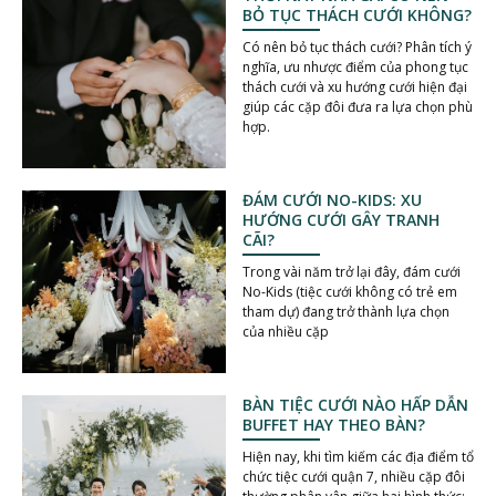
BỎ TỤC THÁCH CƯỚI KHÔNG?
Có nên bỏ tục thách cưới? Phân tích ý
nghĩa, ưu nhược điểm của phong tục
thách cưới và xu hướng cưới hiện đại
giúp các cặp đôi đưa ra lựa chọn phù
hợp.
ĐÁM CƯỚI NO-KIDS: XU
HƯỚNG CƯỚI GÂY TRANH
CÃI?
Trong vài năm trở lại đây, đám cưới
No-Kids (tiệc cưới không có trẻ em
tham dự) đang trở thành lựa chọn
của nhiều cặp
BÀN TIỆC CƯỚI NÀO HẤP DẪN
BUFFET HAY THEO BÀN?
Hiện nay, khi tìm kiếm các địa điểm tổ
chức tiệc cưới quận 7, nhiều cặp đôi