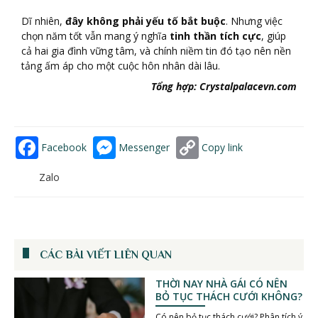
Dĩ nhiên,
đây không phải yếu tố bắt buộc
. Nhưng việc
chọn năm tốt vẫn mang ý nghĩa
tinh thần tích cực
, giúp
cả hai gia đình vững tâm, và chính niềm tin đó tạo nên nền
tảng ấm áp cho một cuộc hôn nhân dài lâu.
Tổng hợp: Crystalpalacevn.com
Facebook
Messenger
Copy link
Zalo
CÁC BÀI VIẾT LIÊN QUAN
THỜI NAY NHÀ GÁI CÓ NÊN
BỎ TỤC THÁCH CƯỚI KHÔNG?
Có nên bỏ tục thách cưới? Phân tích ý