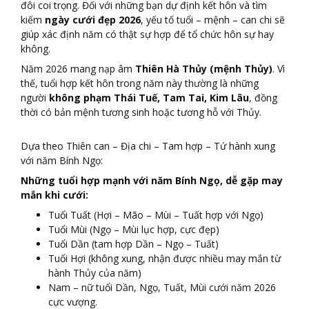
đôi coi trọng. Đối với những bạn dự định kết hôn và tìm
kiếm
ngày cưới đẹp 2026
, yếu tố tuổi – mệnh – can chi sẽ
giúp xác định năm có thật sự hợp để tổ chức hôn sự hay
không.
Năm 2026 mang nạp âm
Thiên Hà Thủy (mệnh Thủy)
. Vì
thế, tuổi hợp kết hôn trong năm này thường là những
người
không phạm Thái Tuế, Tam Tai, Kim Lâu
, đồng
thời có bản mệnh tương sinh hoặc tương hỗ với Thủy.
Dựa theo Thiên can – Địa chi – Tam hợp – Tứ hành xung
với năm Bính Ngọ:
Những tuổi hợp mạnh với năm Bính Ngọ, dễ gặp may
mắn khi cưới:
Tuổi Tuất (Hợi – Mão – Mùi – Tuất hợp với Ngọ)
Tuổi Mùi (Ngọ – Mùi lục hợp, cực đẹp)
Tuổi Dần (tam hợp Dần – Ngọ – Tuất)
Tuổi Hợi (không xung, nhận được nhiều may mắn từ
hành Thủy của năm)
Nam – nữ tuổi Dần, Ngọ, Tuất, Mùi cưới năm 2026
cực vượng.