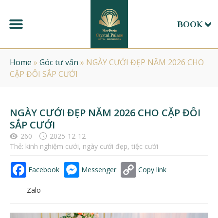
BOOK
Home
»
Góc tư vấn
»
NGÀY CƯỚI ĐẸP NĂM 2026 CHO
CẶP ĐÔI SẮP CƯỚI
NGÀY CƯỚI ĐẸP NĂM 2026 CHO CẶP ĐÔI
SẮP CƯỚI
260
2025-12-12
Thẻ:
kinh nghiệm cưới
,
ngày cưới đẹp
,
tiệc cưới
Facebook
Messenger
Copy link
Zalo