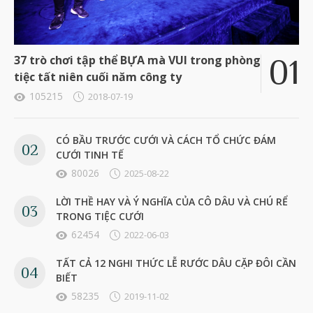
37 trò chơi tập thể BỰA mà VUI trong phòng
tiệc tất niên cuối năm công ty
105215
2018-07-19
CÓ BẦU TRƯỚC CƯỚI VÀ CÁCH TỔ CHỨC ĐÁM
CƯỚI TINH TẾ
80026
2025-08-22
LỜI THỀ HAY VÀ Ý NGHĨA CỦA CÔ DÂU VÀ CHÚ RỂ
TRONG TIỆC CƯỚI
62454
2022-06-03
TẤT CẢ 12 NGHI THỨC LỄ RƯỚC DÂU CẶP ĐÔI CẦN
BIẾT
58235
2019-11-02