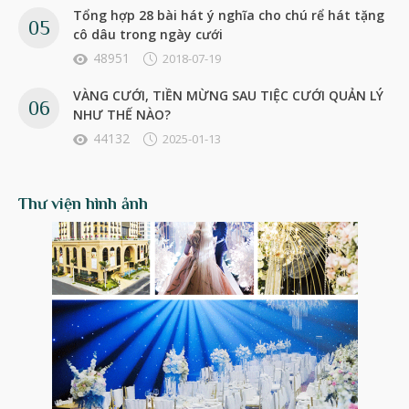
Tổng hợp 28 bài hát ý nghĩa cho chú rể hát tặng
cô dâu trong ngày cưới
48951
2018-07-19
VÀNG CƯỚI, TIỀN MỪNG SAU TIỆC CƯỚI QUẢN LÝ
NHƯ THẾ NÀO?
44132
2025-01-13
Thư viện hình ảnh