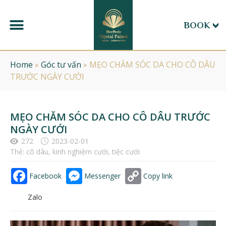
BOOK
Home
»
Góc tư vấn
»
MẸO CHĂM SÓC DA CHO CÔ DÂU
TRƯỚC NGÀY CƯỚI
MẸO CHĂM SÓC DA CHO CÔ DÂU TRƯỚC
NGÀY CƯỚI
272
2023-02-01
Thẻ:
cô dâu
,
kinh nghiệm cưới
,
tiệc cưới
Facebook
Messenger
Copy link
Zalo