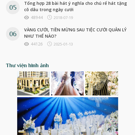
Tổng hợp 28 bài hát ý nghĩa cho chú rể hát tặng
cô dâu trong ngày cưới
48944
2018-07-19
VÀNG CƯỚI, TIỀN MỪNG SAU TIỆC CƯỚI QUẢN LÝ
NHƯ THẾ NÀO?
44126
2025-01-13
Thư viện hình ảnh