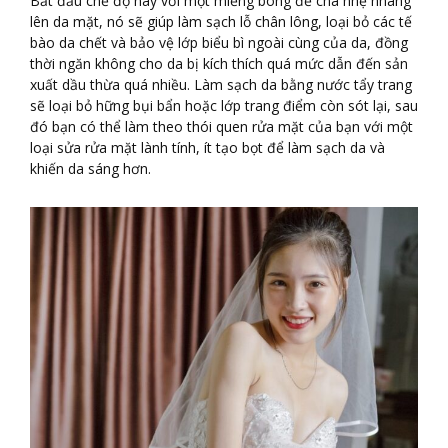
Bắt đầu chế độ này với một miếng bông để chà nhẹ nhàng
lên da mặt, nó sẽ giúp làm sạch lỗ chân lông, loại bỏ các tế
bào da chết và bảo vệ lớp biểu bì ngoài cùng của da, đồng
thời ngăn không cho da bị kích thích quá mức dẫn đến sản
xuất dầu thừa quá nhiều. Làm sạch da bằng nước tẩy trang
sẽ loại bỏ hững bụi bẩn hoặc lớp trang điểm còn sót lại, sau
đó bạn có thể làm theo thói quen rửa mặt của bạn với một
loại sửa rửa mặt lành tính, ít tạo bọt để làm sạch da và
khiến da sáng hơn.