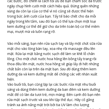
các bước, đó chính là cách tối ưu để bạn chăm sóc da trước
ngày chụp hình cưới một cách hiệu quả. Đừng quên những
vùng da còn lại của cơ thể vì nó cũng sẽ được thể hiện
trong bức ảnh cưới của bạn. Tẩy tế bào chết cho da mỗi
ngày trong khi tắm, sau đó bạn có thể lựa chọn một loại
kem dưỡng cơ thể để giữ cho da trên toàn bộ cơ thể mềm
mại, mượt mà và luôn rạng rỡ.
Vào mỗi sáng, bạn nên rửa sạch tay và lấy một
chú
t sữa rửa
mặt cho vào lòng bàn tay, xoa nhẹ rồi massage đều lên
mặt. Rửa lại mặt bằng nước sạch để làm se khít lỗ chân
lông. Cho một
chú
t nước hoa hồng lên bông tẩy trang rồi
thoa đều lên mặt, nước hoa hồng sẽ giúp lấy đi hết những
chất bẩn còn lại trên da mặt bạn.
Sau đó
dùng thêm kem
dưỡng da và kem dưỡng mắt dể chống các vết nhăn xuất
hiện.
Vào buổi tối, bạn cũng lặp lại các bước rửa mặt như buổi
sáng và dùng thêm kem dưỡng da ban đêm và kem dưỡng
mắt để có làn da tươi trẻ, mịn màng. Bên cạnh đó bạn nên
rửa mặt sạch
trước
và
sau
khi tập thể dục. Hãy cố gắng
tránh xa ánh nắng mặt trời bởi tia UV làm cho lượng