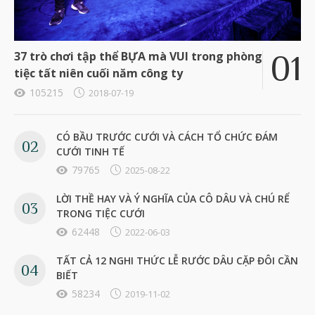
37 trò chơi tập thể BỰA mà VUI trong phòng
tiệc tất niên cuối năm công ty
105215
2018-07-19
CÓ BẦU TRƯỚC CƯỚI VÀ CÁCH TỔ CHỨC ĐÁM
CƯỚI TINH TẾ
79765
2025-08-22
LỜI THỀ HAY VÀ Ý NGHĨA CỦA CÔ DÂU VÀ CHÚ RỂ
TRONG TIỆC CƯỚI
62448
2022-06-03
TẤT CẢ 12 NGHI THỨC LỄ RƯỚC DÂU CẶP ĐÔI CẦN
BIẾT
58234
2019-11-02