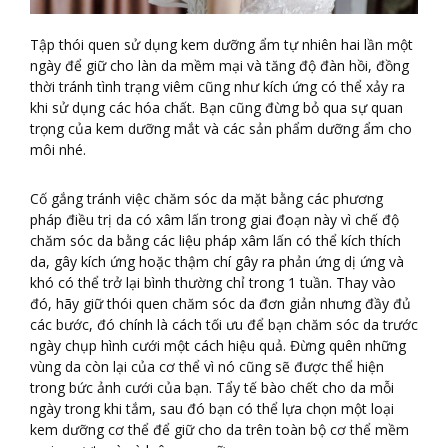
Tập thói quen sử dụng kem dưỡng ẩm tự nhiên hai lần một
ngày để giữ cho làn da mềm mại và tăng độ đàn hồi, đồng
thời tránh tình trạng viêm cũng như kích ứng có thể xảy ra
khi sử dụng các hóa chất. Bạn cũng đừng bỏ qua sự quan
trọng của kem dưỡng mắt và các sản phẩm dưỡng ẩm cho
môi nhé.
Cố gắng tránh việc chăm sóc da mặt bằng các phương
pháp điều trị da có xâm lấn trong giai đoạn này vì chế độ
chăm sóc da bằng các liệu pháp xâm lấn có thể kích thích
da, gây kích ứng hoặc thậm chí gây ra phản ứng dị ứng và
khó có thể trở lại bình thường chỉ trong 1 tuần. Thay vào
đó, hãy giữ thói quen chăm sóc da đơn giản nhưng đầy đủ
các bước, đó chính là cách tối ưu để bạn chăm sóc da trước
ngày chụp hình cưới một cách hiệu quả. Đừng quên những
vùng da còn lại của cơ thể vì nó cũng sẽ được thể hiện
trong bức ảnh cưới của bạn. Tẩy tế bào chết cho da mỗi
ngày trong khi tắm, sau đó bạn có thể lựa chọn một loại
kem dưỡng cơ thể để giữ cho da trên toàn bộ cơ thể mềm