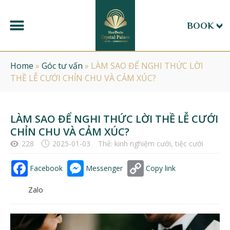
BOOK
Home
»
Góc tư vấn
»
LÀM SAO ĐỂ NGHI THỨC LỜI
THỀ LỄ CƯỚI CHỈN CHU VÀ CẢM XÚC?
LÀM SAO ĐỂ NGHI THỨC LỜI THỀ LỄ CƯỚI
CHỈN CHU VÀ CẢM XÚC?
228
2025-01-03
Thẻ:
kinh nghiệm cưới
,
tiệc cưới
Facebook
Messenger
Copy link
Zalo