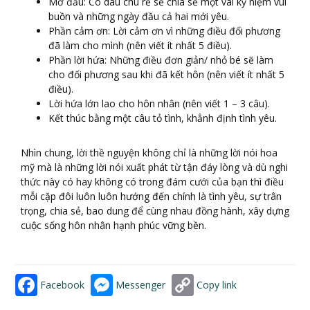
Mở đầu: Cô dâu chú rể sẽ chia sẻ một vài kỷ niệm vui
buồn và những ngày đầu cả hai mới yêu.
Phần cảm ơn: Lời cảm ơn vì những điều đối phương
đã làm cho mình (nên viết ít nhất 5 điều).
Phần lời hứa: Những điều đơn giản/ nhỏ bé sẽ làm
cho đối phương sau khi đã kết hôn (nên viết ít nhất 5
điều).
Lời hứa lớn lao cho hôn nhân (nên viết 1 – 3 câu).
Kết thúc bằng một câu tỏ tình, khẳnh định tình yêu.
Nhìn chung, lời thề nguyện không chỉ là những lời nói hoa
mỹ mà là những lời nói xuất phát từ tận đáy lòng và dù nghi
thức này có hay không có trong đám cưới của bạn thì điều
mỗi cặp đôi luôn luôn hướng đến chính là tình yêu, sự trân
trọng, chia sẻ, bao dung để cùng nhau đồng hành, xây dựng
cuộc sống hôn nhân hạnh phúc vững bền.
Facebook
Messenger
Copy link