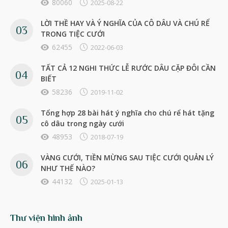
80060
2025-08-22
LỜI THỀ HAY VÀ Ý NGHĨA CỦA CÔ DÂU VÀ CHÚ RỂ
TRONG TIỆC CƯỚI
62455
2022-06-03
TẤT CẢ 12 NGHI THỨC LỄ RƯỚC DÂU CẶP ĐÔI CẦN
BIẾT
58236
2019-11-02
Tổng hợp 28 bài hát ý nghĩa cho chú rể hát tặng
cô dâu trong ngày cưới
48953
2018-07-19
VÀNG CƯỚI, TIỀN MỪNG SAU TIỆC CƯỚI QUẢN LÝ
NHƯ THẾ NÀO?
44132
2025-01-13
Thư viện hình ảnh