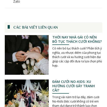
Zalo
CÁC BÀI VIẾT LIÊN QUAN
THỜI NAY NHÀ GÁI CÓ NÊN
BỎ TỤC THÁCH CƯỚI KHÔNG?
Có nên bỏ tục thách cưới? Phân tích ý
nghĩa, ưu nhược điểm của phong tục
thách cưới và xu hướng cưới hiện đại
giúp các cặp đôi đưa ra lựa chọn phù
hợp.
ĐÁM CƯỚI NO-KIDS: XU
HƯỚNG CƯỚI GÂY TRANH
CÃI?
Trong vài năm trở lại đây, đám cưới
No-Kids (tiệc cưới không có trẻ em
tham dự) đang trở thành lựa chọn