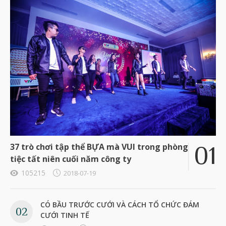
37 trò chơi tập thể BỰA mà VUI trong phòng
tiệc tất niên cuối năm công ty
105215
2018-07-19
CÓ BẦU TRƯỚC CƯỚI VÀ CÁCH TỔ CHỨC ĐÁM
CƯỚI TINH TẾ