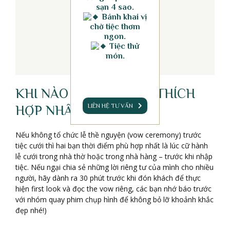
sạn 4 sao.
Bánh khai vị
chờ tiệc thơm
ngon.
Tiệc thử
món.
KHI NÀO ĐỌC VOW LÀ THÍCH
LIÊN HỆ TƯ VẤN
HỢP NHẤT
Nếu không tổ chức lễ thề nguyện (vow ceremony) trước
tiệc cưới thì hai bạn thời điểm phù hợp nhất là lúc cữ hành
lễ cưới trong nhà thờ hoặc trong nhà hàng – trước khi nhập
tiệc. Nếu ngại chia sẻ những lời riêng tư của mình cho nhiều
người, hãy dành ra 30 phút trước khi đón khách để thực
hiện first look và đọc the vow riêng, các bạn nhớ báo trước
với nhóm quay phim chụp hình để không bỏ lỡ khoảnh khắc
đẹp nhé!)