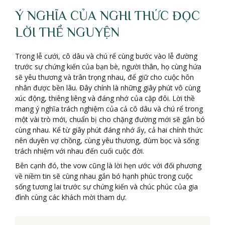
Ý NGHĨA CỦA NGHI THỨC ĐỌC
LỜI THỀ NGUYỆN
Trong lễ cưới, cô dâu và chú rể cùng bước vào lễ đường
trước sự chứng kiến của bạn bè, người thân, họ cùng hứa
sẽ yêu thương và trân trọng nhau, để giữ cho cuộc hôn
nhân được bền lâu. Đây chính là những giây phút vô cùng
xúc động, thiêng liêng và đáng nhớ của cặp đôi. Lời thề
mang ý nghĩa trách nghiệm của cả cô dâu và chú rể trong
một vài trò mới, chuẩn bị cho chặng đường mới sẽ gắn bó
cùng nhau. Kể từ giây phút đáng nhớ ấy, cả hai chính thức
nên duyên vợ chồng, cùng yêu thương, đùm bọc và sống
trách nhiệm với nhau đến cuối cuộc đời.
Bên cạnh đó, the vow cũng là lời hẹn ước với đối phương
về niềm tin sẽ cùng nhau gắn bó hạnh phúc trong cuộc
sống tương lai trước sự chứng kiến và chúc phúc của gia
đình cùng các khách mời tham dự.