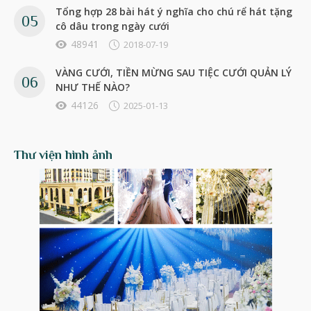
Tổng hợp 28 bài hát ý nghĩa cho chú rể hát tặng
cô dâu trong ngày cưới
48941
2018-07-19
VÀNG CƯỚI, TIỀN MỪNG SAU TIỆC CƯỚI QUẢN LÝ
NHƯ THẾ NÀO?
44126
2025-01-13
Thư viện hình ảnh