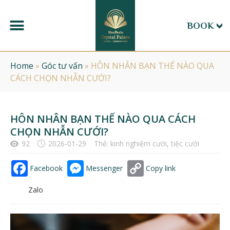
BOOK
Home
»
Góc tư vấn
»
HÔN NHÂN BẠN THẾ NÀO QUA
CÁCH CHỌN NHẪN CƯỚI?
HÔN NHÂN BẠN THẾ NÀO QUA CÁCH
CHỌN NHẪN CƯỚI?
92
2026-01-29
Thẻ:
kinh nghiệm cưới
,
tiệc cưới
Facebook
Messenger
Copy link
Zalo