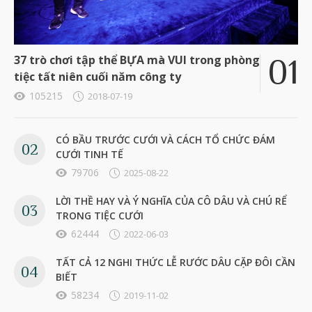
37 trò chơi tập thể BỰA mà VUI trong phòng
tiệc tất niên cuối năm công ty
105215
2018-07-19
CÓ BẦU TRƯỚC CƯỚI VÀ CÁCH TỔ CHỨC ĐÁM
CƯỚI TINH TẾ
79706
2025-08-22
LỜI THỀ HAY VÀ Ý NGHĨA CỦA CÔ DÂU VÀ CHÚ RỂ
TRONG TIỆC CƯỚI
62444
2022-06-03
TẤT CẢ 12 NGHI THỨC LỄ RƯỚC DÂU CẶP ĐÔI CẦN
BIẾT
58234
2019-11-02