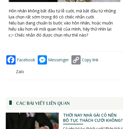
Hôn nhân không bắt đầu từ lễ cưới, mà bắt đầu từ những
lựa chọn rất sớm trong đó có chiếc nhẫn cưới.
Nếu bạn đang chuẩn bị bước vào hôn nhân, hoặc muốn
hiểu sâu hơn về mối quan hệ của mình, hãy thử nhìn lại:
👉 Chiếc nhẫn đó được chọn như thế nào?
Facebook
Messenger
Copy link
Zalo
CÁC BÀI VIẾT LIÊN QUAN
THỜI NAY NHÀ GÁI CÓ NÊN
BỎ TỤC THÁCH CƯỚI KHÔNG?
Có nên bỏ tục thách cưới? Phân tích ý