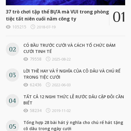
37 trò chơi tập thể BỰA mà VUI trong phòng
tiệc tất niên cuối năm công ty
105215
2018-07-19
CÓ BẦU TRƯỚC CƯỚI VÀ CÁCH TỔ CHỨC ĐÁM
CƯỚI TINH TẾ
79558
2025-08-22
LỜI THỀ HAY VÀ Ý NGHĨA CỦA CÔ DÂU VÀ CHÚ RỂ
TRONG TIỆC CƯỚI
62436
2022-06-03
TẤT CẢ 12 NGHI THỨC LỄ RƯỚC DÂU CẶP ĐÔI CẦN
BIẾT
58234
2019-11-02
Tổng hợp 28 bài hát ý nghĩa cho chú rể hát tặng
cô dâu trong ngày cưới