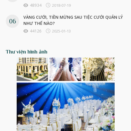
48934
2018-07-19
VÀNG CƯỚI, TIỀN MỪNG SAU TIỆC CƯỚI QUẢN LÝ
NHƯ THẾ NÀO?
44126
2025-01-13
Thư viện hình ảnh