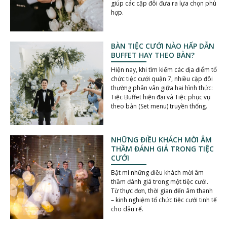
giúp các cặp đôi đưa ra lựa chọn phù
hợp.
BÀN TIỆC CƯỚI NÀO HẤP DẪN
BUFFET HAY THEO BÀN?
Hiện nay, khi tìm kiếm các địa điểm tổ
chức tiệc cưới quận 7, nhiều cặp đôi
thường phân vân giữa hai hình thức:
Tiệc Buffet hiện đại và Tiệc phục vụ
theo bàn (Set menu) truyền thống.
NHỮNG ĐIỀU KHÁCH MỜI ÂM
THẦM ĐÁNH GIÁ TRONG TIỆC
CƯỚI
Bật mí những điều khách mời âm
thầm đánh giá trong một tiệc cưới.
Từ thực đơn, thời gian đến âm thanh
– kinh nghiệm tổ chức tiệc cưới tinh tế
cho dâu rể.