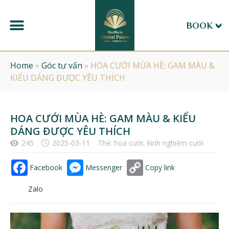
BOOK
Home
»
Góc tư vấn
»
HOA CƯỚI MÙA HÈ: GAM MÀU &
KIỂU DÁNG ĐƯỢC YÊU THÍCH
HOA CƯỚI MÙA HÈ: GAM MÀU & KIỂU
DÁNG ĐƯỢC YÊU THÍCH
245
2025-03-11
Thẻ:
hoa cưới
,
kinh nghiệm cưới
Facebook
Messenger
Copy link
Zalo