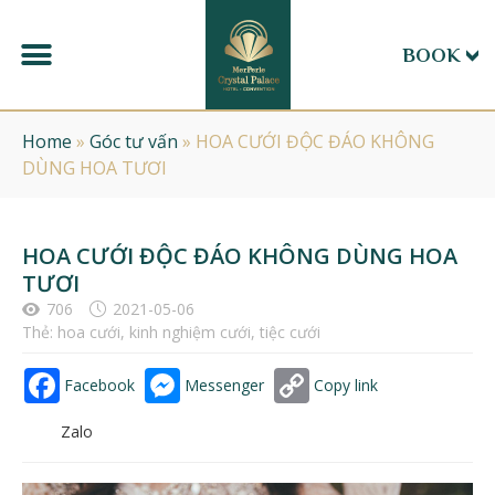
BOOK
Home
»
Góc tư vấn
»
HOA CƯỚI ĐỘC ĐÁO KHÔNG
DÙNG HOA TƯƠI
HOA CƯỚI ĐỘC ĐÁO KHÔNG DÙNG HOA
TƯƠI
706
2021-05-06
Thẻ:
hoa cưới
,
kinh nghiệm cưới
,
tiệc cưới
Facebook
Messenger
Copy link
Zalo