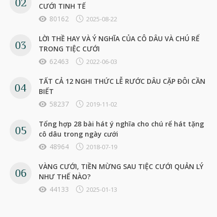
CƯỚI TINH TẾ
80162
2025-08-22
LỜI THỀ HAY VÀ Ý NGHĨA CỦA CÔ DÂU VÀ CHÚ RỂ
TRONG TIỆC CƯỚI
62463
2022-06-03
TẤT CẢ 12 NGHI THỨC LỄ RƯỚC DÂU CẶP ĐÔI CẦN
BIẾT
58237
2019-11-02
Tổng hợp 28 bài hát ý nghĩa cho chú rể hát tặng
cô dâu trong ngày cưới
48964
2018-07-19
VÀNG CƯỚI, TIỀN MỪNG SAU TIỆC CƯỚI QUẢN LÝ
NHƯ THẾ NÀO?
44133
2025-01-13