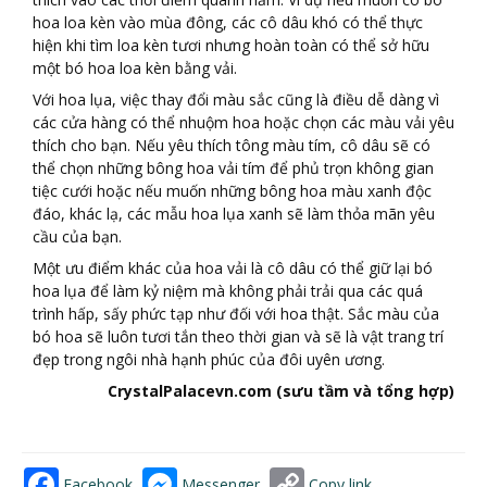
hoa loa kèn vào mùa đông, các cô dâu khó có thể thực
hiện khi tìm loa kèn tươi nhưng hoàn toàn có thể sở hữu
một bó hoa loa kèn bằng vải.
Với hoa lụa, việc thay đổi màu sắc cũng là điều dễ dàng vì
các cửa hàng có thể nhuộm hoa hoặc chọn các màu vải yêu
thích cho bạn. Nếu yêu thích tông màu tím, cô dâu sẽ có
thể chọn những bông hoa vải tím để phủ trọn không gian
tiệc cưới hoặc nếu muốn những bông hoa màu xanh độc
đáo, khác lạ, các mẫu hoa lụa xanh sẽ làm thỏa mãn yêu
cầu của bạn.
Một ưu điểm khác của hoa vải là cô dâu có thể giữ lại bó
hoa lụa để làm kỷ niệm mà không phải trải qua các quá
trình hấp, sấy phức tạp như đối với hoa thật. Sắc màu của
bó hoa sẽ luôn tươi tắn theo thời gian và sẽ là vật trang trí
đẹp trong ngôi nhà hạnh phúc của đôi uyên ương.
CrystalPalacevn.com (sưu tầm và tổng hợp)
Facebook
Messenger
Copy link