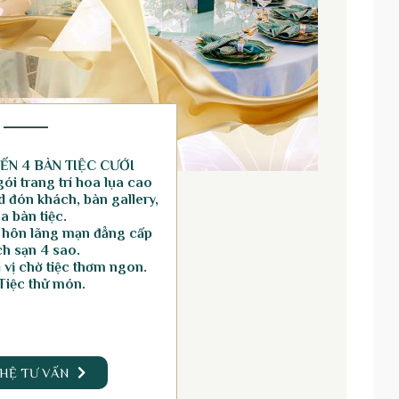
ẾN 4 BÀN TIỆC CƯỚI
ói trang trí hoa lụa cao
 đón khách, bàn gallery,
a bàn tiệc.
 hôn lãng mạn đẳng cấp
h sạn 4 sao.
vị chờ tiệc thơm ngon.
Tiệc thử món.
 HỆ TƯ VẤN