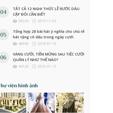
TẤT CẢ 12 NGHI THỨC LỄ RƯỚC DÂU
CẶP ĐÔI CẦN BIẾT
58234
2019-11-02
Tổng hợp 28 bài hát ý nghĩa cho chú rể
hát tặng cô dâu trong ngày cưới
48940
2018-07-19
VÀNG CƯỚI, TIỀN MỪNG SAU TIỆC CƯỚI
QUẢN LÝ NHƯ THẾ NÀO?
44126
2025-01-13
Thư viện hình ảnh