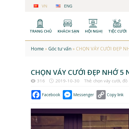
VN
ENG
TRANG CHỦ
KHÁCH SẠN
HỘI NGHỊ
TIỆC CƯỚI
Home
»
Góc tư vấn
»
CHỌN VÁY CƯỚI ĐẸP N
CHỌN VÁY CƯỚI ĐẸP NHỚ 5 
316
2019-10-30
Thẻ:
chọn váy cưới
,
đồ 
Facebook
Messenger
Copy link