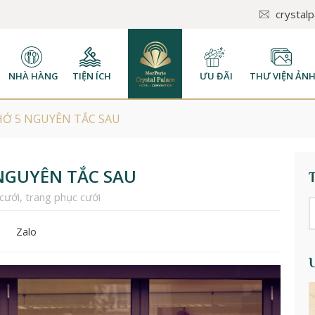
crystal
NHÀ HÀNG
TIỆN ÍCH
ƯU ĐÃI
THƯ VIỆN ẢN
HỚ 5 NGUYÊN TẮC SAU
NGUYÊN TẮC SAU
cưới
,
trang phục cưới
Zalo