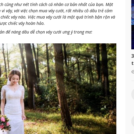
h cũng như nét tính cách cá nhân cơ bản nhất của bạn. Mặt
h vì vậy, với việc chọn mua váy cưới, rất nhiều cô dâu trẻ cảm
 chiếc váy nào.
Việc mua váy cưới là một quá trình bận rộn và
được chiếc váy hoàn hảo.
bản để nàng dâu dễ chọn váy cưới ưng ý trong mơ:
3
t
c