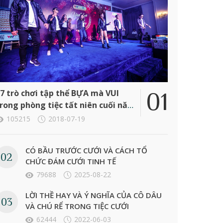
7 trò chơi tập thể BỰA mà VUI
rong phòng tiệc tất niên cuối năm
ông ty
105215
2018-07-19
CÓ BẦU TRƯỚC CƯỚI VÀ CÁCH TỔ
CHỨC ĐÁM CƯỚI TINH TẾ
79688
2025-08-22
LỜI THỀ HAY VÀ Ý NGHĨA CỦA CÔ DÂU
VÀ CHÚ RỂ TRONG TIỆC CƯỚI
62444
2022-06-03