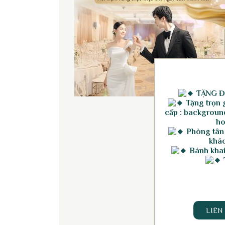
TẶNG Đ
Tặng trọn g
cấp : background
ho
Phòng tân
khác
Bánh khai 
LIÊN