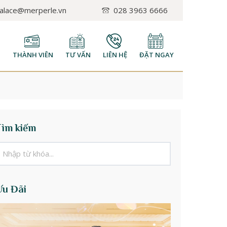
palace@merperle.vn
028 3963 6666
H
THÀNH VIÊN
TƯ VẤN
LIÊN HỆ
ĐẶT NGAY
Tìm kiếm
Ưu Đãi