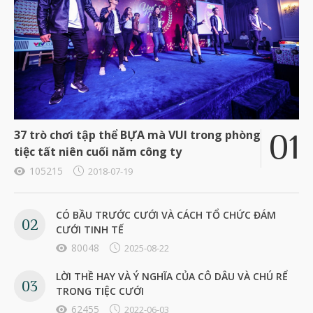
37 trò chơi tập thể BỰA mà VUI trong phòng
tiệc tất niên cuối năm công ty
105215
2018-07-19
CÓ BẦU TRƯỚC CƯỚI VÀ CÁCH TỔ CHỨC ĐÁM
CƯỚI TINH TẾ
80048
2025-08-22
LỜI THỀ HAY VÀ Ý NGHĨA CỦA CÔ DÂU VÀ CHÚ RỂ
TRONG TIỆC CƯỚI
62455
2022-06-03