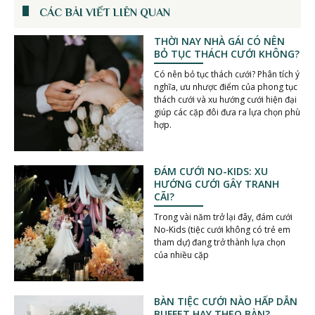
CÁC BÀI VIẾT LIÊN QUAN
THỜI NAY NHÀ GÁI CÓ NÊN
BỎ TỤC THÁCH CƯỚI KHÔNG?
Có nên bỏ tục thách cưới? Phân tích ý
nghĩa, ưu nhược điểm của phong tục
thách cưới và xu hướng cưới hiện đại
giúp các cặp đôi đưa ra lựa chọn phù
hợp.
ĐÁM CƯỚI NO-KIDS: XU
HƯỚNG CƯỚI GÂY TRANH
CÃI?
Trong vài năm trở lại đây, đám cưới
No-Kids (tiệc cưới không có trẻ em
tham dự) đang trở thành lựa chọn
của nhiều cặp
BÀN TIỆC CƯỚI NÀO HẤP DẪN
BUFFET HAY THEO BÀN?