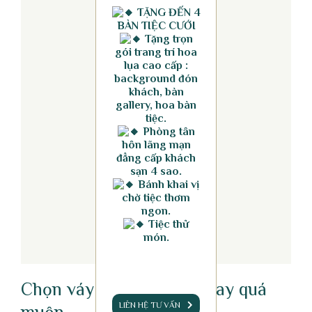
TẶNG ĐẾN 4
BÀN TIỆC CƯỚI
Tặng trọn
gói trang trí hoa
lụa cao cấp :
background đón
khách, bàn
gallery, hoa bàn
tiệc.
Phòng tân
hôn lãng mạn
đẳng cấp khách
sạn 4 sao.
Bánh khai vị
chờ tiệc thơm
ngon.
Tiệc thử
món.
Chọn váy cưới quá sớm hay quá
LIÊN HỆ TƯ VẤN