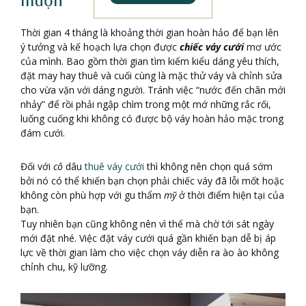
muộn
Thời gian 4 tháng là khoảng thời gian hoàn hảo để bạn lên
ý tưởng và kế hoạch lựa chọn được
chiếc váy cưới
mơ ước
của mình. Bao gồm thời gian tìm kiếm kiểu dáng yêu thích,
đặt may hay thuê và cuối cùng là mặc thử váy và chỉnh sửa
cho vừa vặn với dáng người. Tránh việc “nước đến chân mới
nhảy” để rồi phải ngập chìm trong một mớ những rắc rối,
luống cuống khi không có được bộ váy hoàn hảo mặc trong
đám cưới.
Đối với
cô
dâu
thuê váy cưới
thì không nên chọn quá sớm
bởi nó có thể khiến bạn chọn phải chiếc váy đã lỗi mốt hoặc
không còn phù hợp với gu thẩm
mỹ
ở thời điểm hiện tại của
bạn.
Tuy nhiên bạn cũng không nên vì thế mà chờ tới sát ngày
mới đặt nhé. Việc đặt váy cưới quá gần khiến bạn dễ bị áp
lực về thời gian làm cho việc chọn váy diễn ra ào ào không
chỉnh chu, kỹ lưỡng.