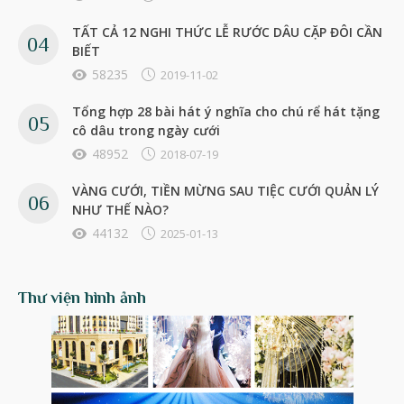
TẤT CẢ 12 NGHI THỨC LỄ RƯỚC DÂU CẶP ĐÔI CẦN
BIẾT
58235
2019-11-02
Tổng hợp 28 bài hát ý nghĩa cho chú rể hát tặng
cô dâu trong ngày cưới
48952
2018-07-19
VÀNG CƯỚI, TIỀN MỪNG SAU TIỆC CƯỚI QUẢN LÝ
NHƯ THẾ NÀO?
44132
2025-01-13
Thư viện hình ảnh