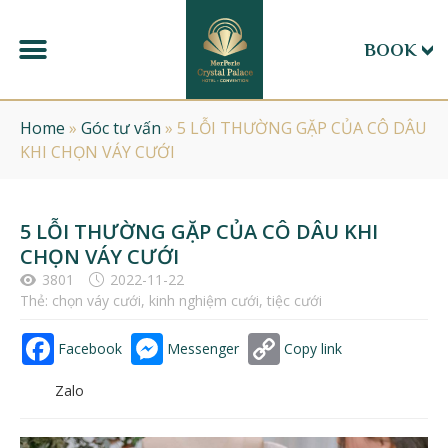
BOOK
Home
»
Góc tư vấn
»
5 LỖI THƯỜNG GẶP CỦA CÔ DÂU
KHI CHỌN VÁY CƯỚI
5 LỖI THƯỜNG GẶP CỦA CÔ DÂU KHI
CHỌN VÁY CƯỚI
3801
2022-11-22
Thẻ:
chọn váy cưới
,
kinh nghiệm cưới
,
tiệc cưới
Facebook
Messenger
Copy link
Zalo