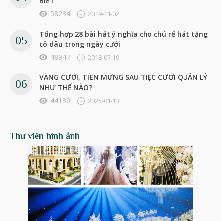
BIẾT
58234
2019-11-02
Tổng hợp 28 bài hát ý nghĩa cho chú rể hát tặng
cô dâu trong ngày cưới
48947
2018-07-19
VÀNG CƯỚI, TIỀN MỪNG SAU TIỆC CƯỚI QUẢN LÝ
NHƯ THẾ NÀO?
44130
2025-01-13
Thư viện hình ảnh