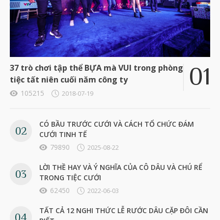
37 trò chơi tập thể BỰA mà VUI trong phòng
tiệc tất niên cuối năm công ty
105215
2018-07-19
CÓ BẦU TRƯỚC CƯỚI VÀ CÁCH TỔ CHỨC ĐÁM
CƯỚI TINH TẾ
79890
2025-08-22
LỜI THỀ HAY VÀ Ý NGHĨA CỦA CÔ DÂU VÀ CHÚ RỂ
TRONG TIỆC CƯỚI
62450
2022-06-03
TẤT CẢ 12 NGHI THỨC LỄ RƯỚC DÂU CẶP ĐÔI CẦN