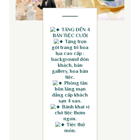
TẶNG ĐẾN 4
BÀN TIỆC CƯỚI
Tặng trọn
gói trang trí hoa
lụa cao cấp :
background đón
khách, bàn
gallery, hoa bàn
tiệc.
Phòng tân
hôn lãng mạn
đẳng cấp khách
sạn 4 sao.
Bánh khai vị
chờ tiệc thơm
ngon.
Tiệc thử
món.