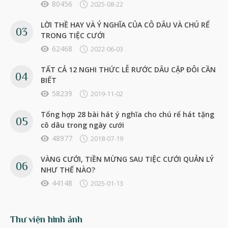
80456
2025-08-22
LỜI THỀ HAY VÀ Ý NGHĨA CỦA CÔ DÂU VÀ CHÚ RỂ
TRONG TIỆC CƯỚI
62468
2022-06-03
TẤT CẢ 12 NGHI THỨC LỄ RƯỚC DÂU CẶP ĐÔI CẦN
BIẾT
58239
2019-11-02
Tổng hợp 28 bài hát ý nghĩa cho chú rể hát tặng
cô dâu trong ngày cưới
48977
2018-07-19
VÀNG CƯỚI, TIỀN MỪNG SAU TIỆC CƯỚI QUẢN LÝ
NHƯ THẾ NÀO?
44148
2025-01-13
Thư viện hình ảnh