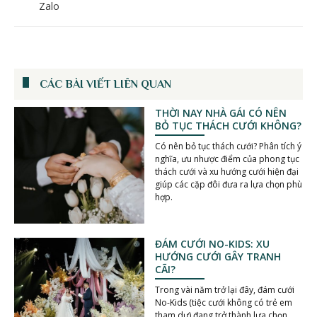
Zalo
CÁC BÀI VIẾT LIÊN QUAN
THỜI NAY NHÀ GÁI CÓ NÊN
BỎ TỤC THÁCH CƯỚI KHÔNG?
Có nên bỏ tục thách cưới? Phân tích ý
nghĩa, ưu nhược điểm của phong tục
thách cưới và xu hướng cưới hiện đại
giúp các cặp đôi đưa ra lựa chọn phù
hợp.
ĐÁM CƯỚI NO-KIDS: XU
HƯỚNG CƯỚI GÂY TRANH
CÃI?
Trong vài năm trở lại đây, đám cưới
No-Kids (tiệc cưới không có trẻ em
tham dự) đang trở thành lựa chọn