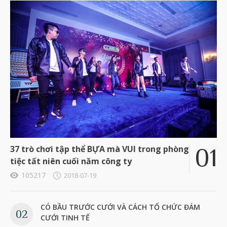
37 trò chơi tập thể BỰA mà VUI trong phòng
tiệc tất niên cuối năm công ty
105217
2018-07-19
CÓ BẦU TRƯỚC CƯỚI VÀ CÁCH TỔ CHỨC ĐÁM
CƯỚI TINH TẾ