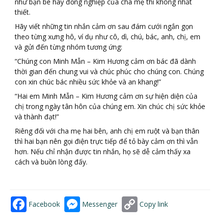
như bạn bè hay đồng nghiệp của cha mẹ thì không nhất
thiết.
Hãy viết những tin nhắn cảm ơn sau đám cưới ngắn gọn
theo từng xưng hô, ví dụ như cô, dì, chú, bác, anh, chị, em
và gửi đến từng nhóm tương ứng:
“Chúng con Minh Mẫn – Kim Hương cảm ơn bác đã dành
thời gian đến chung vui và chúc phúc cho chúng con. Chúng
con xin chúc bác nhiều sức khỏe và an khang!”
“Hai em Minh Mẫn – Kim Hương cảm ơn sự hiện diện của
chị trong ngày tân hôn của chúng em. Xin chúc chị sức khỏe
và thành đạt!”
Riêng đối với cha mẹ hai bên, anh chị em ruột và bạn thân
thì hai bạn nên gọi điện trực tiếp để tỏ bày cảm ơn thì vẫn
hơn. Nếu chỉ nhận được tin nhắn, họ sẽ dễ cảm thấy xa
cách và buồn lòng đấy.
Facebook
Messenger
Copy link