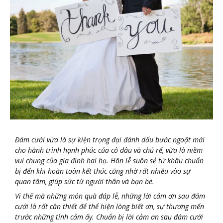
Đám cưới vừa là sự kiện trọng đại đánh dấu bước ngoặt mới
cho hành trình hạnh phúc của cô dâu và chú rể, vừa là niềm
vui chung của gia đình hai họ. Hôn lễ suôn sẻ từ khâu chuẩn
bị đến khi hoàn toàn kết thúc cũng nhờ rất nhiều vào sự
quan tâm, giúp sức từ người thân và bạn bè.
Vì thế mà những món quà đáp lễ, những lời cảm ơn sau đám
cưới là rất cần thiết để thể hiện lòng biết ơn, sự thương mến
trước những tình cảm ấy. Chuẩn bị lời cảm ơn sau đám cưới