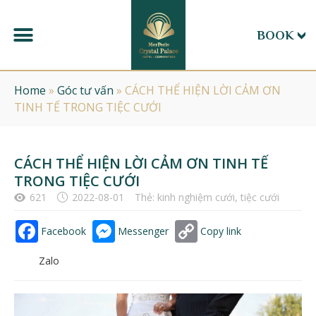
BOOK
Home
»
Góc tư vấn
»
CÁCH THỂ HIỆN LỜI CẢM ƠN
TINH TẾ TRONG TIỆC CƯỚI
CÁCH THỂ HIỆN LỜI CẢM ƠN TINH TẾ
TRONG TIỆC CƯỚI
621
2022-08-01
Thẻ:
kinh nghiệm cưới
,
tiệc cưới
Facebook
Messenger
Copy link
Zalo