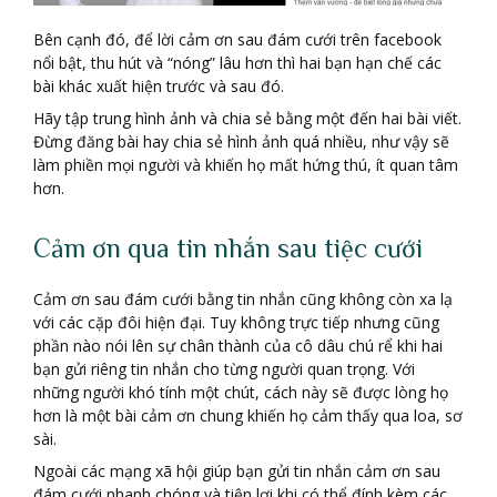
Bên cạnh đó, để lời cảm ơn sau đám cưới trên facebook
nổi bật, thu hút và “nóng” lâu hơn thì hai bạn hạn chế các
bài khác xuất hiện trước và sau đó.
Hãy tập trung hình ảnh và chia sẻ bằng một đến hai bài viết.
Đừng đăng bài hay chia sẻ hình ảnh quá nhiều, như vậy sẽ
làm phiền mọi người và khiến họ mất hứng thú, ít quan tâm
hơn.
Cảm ơn qua tin nhắn sau tiệc cưới
Cảm ơn sau đám cưới bằng tin nhắn cũng không còn xa lạ
với các cặp đôi hiện đại. Tuy không trực tiếp nhưng cũng
phần nào nói lên sự chân thành của cô dâu chú rể khi hai
bạn gửi riêng tin nhắn cho từng người quan trọng. Với
những người khó tính một chút, cách này sẽ được lòng họ
hơn là một bài cảm ơn chung khiến họ cảm thấy qua loa, sơ
sài.
Ngoài các mạng xã hội giúp bạn gửi tin nhắn cảm ơn sau
đám cưới nhanh chóng và tiện lợi khi có thể đính kèm các