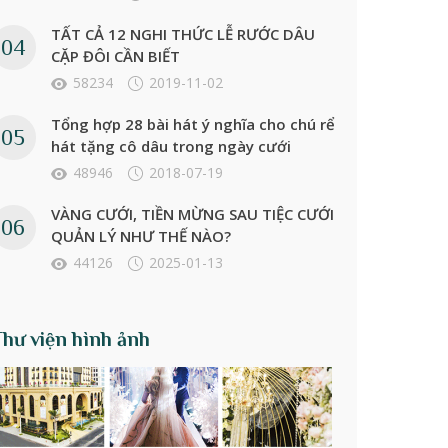
TẤT CẢ 12 NGHI THỨC LỄ RƯỚC DÂU
CẶP ĐÔI CẦN BIẾT
58234
2019-11-02
Tổng hợp 28 bài hát ý nghĩa cho chú rể
hát tặng cô dâu trong ngày cưới
48946
2018-07-19
VÀNG CƯỚI, TIỀN MỪNG SAU TIỆC CƯỚI
QUẢN LÝ NHƯ THẾ NÀO?
44126
2025-01-13
Thư viện hình ảnh