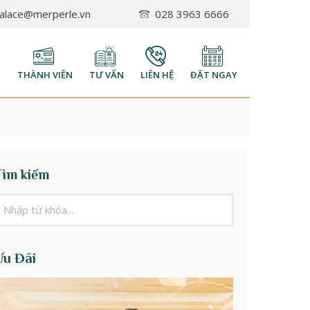
palace@merperle.vn
028 3963 6666
H
THÀNH VIÊN
TƯ VẤN
LIÊN HỆ
ĐẶT NGAY
Tìm kiếm
Ưu Đãi