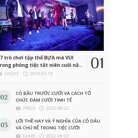
7 trò chơi tập thể BỰA mà VUI
rong phòng tiệc tất niên cuối năm
ông ty
105215
2018-07-19
CÓ BẦU TRƯỚC CƯỚI VÀ CÁCH TỔ
CHỨC ĐÁM CƯỚI TINH TẾ
79824
2025-08-22
LỜI THỀ HAY VÀ Ý NGHĨA CỦA CÔ DÂU
VÀ CHÚ RỂ TRONG TIỆC CƯỚI
62449
2022-06-03