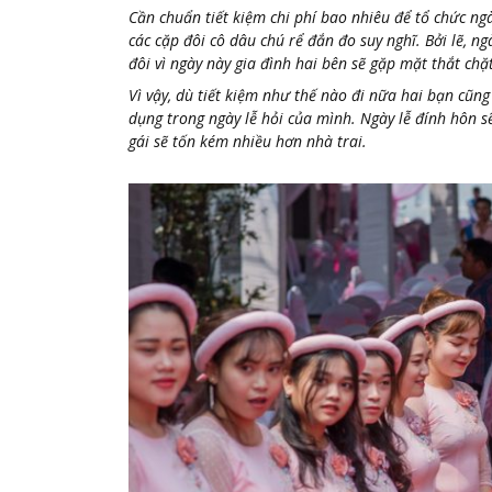
Cần chuẩn tiết kiệm chi phí bao nhiêu để tổ chức ngà
các cặp đôi cô dâu chú rể đắn đo suy nghĩ. Bởi lẽ, n
đôi vì ngày này gia đình hai bên sẽ gặp mặt thắt chặ
Vì vậy, dù tiết kiệm như thế nào đi nữa hai bạn cũng
dụng trong ngày lễ hỏi của mình. Ngày lễ đính hôn sẽ 
gái sẽ tốn kém nhiều hơn nhà trai.