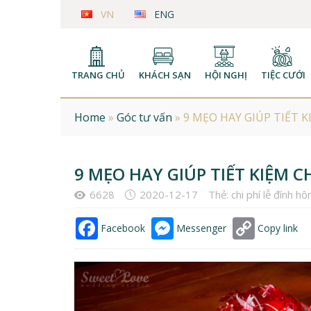
VN
ENG
TRANG CHỦ
KHÁCH SẠN
HỘI NGHỊ
TIỆC CƯỚI
Home
»
Góc tư vấn
»
9 MẸO HAY GIÚP TIẾT K
9 MẸO HAY GIÚP TIẾT KIỆM C
6628
2020-12-17
Thẻ:
chi phí lễ đính hô
Facebook
Messenger
Copy link