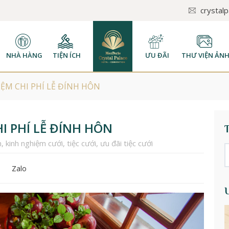
crystal
NHÀ HÀNG
TIỆN ÍCH
ƯU ĐÃI
THƯ VIỆN ẢN
IỆM CHI PHÍ LỄ ĐÍNH HÔN
HI PHÍ LỄ ĐÍNH HÔN
n
,
kinh nghiệm cưới
,
tiệc cưới
,
ưu đãi tiệc cưới
Zalo