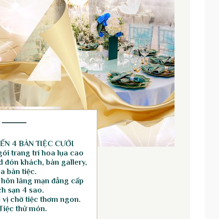
ẾN 4 BÀN TIỆC CƯỚI
ói trang trí hoa lụa cao
 đón khách, bàn gallery,
a bàn tiệc.
 hôn lãng mạn đẳng cấp
h sạn 4 sao.
vị chờ tiệc thơm ngon.
Tiệc thử món.