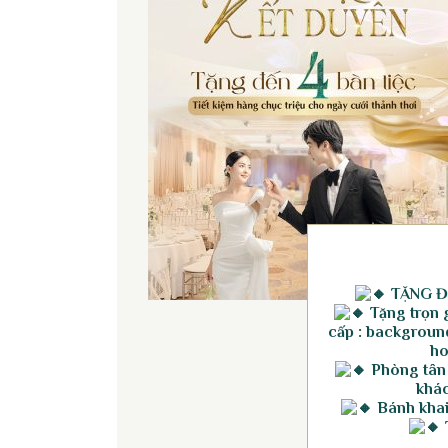
TẶNG Đ
Tặng trọn g
cấp : background
ho
Phòng tân
khác
Bánh khai 