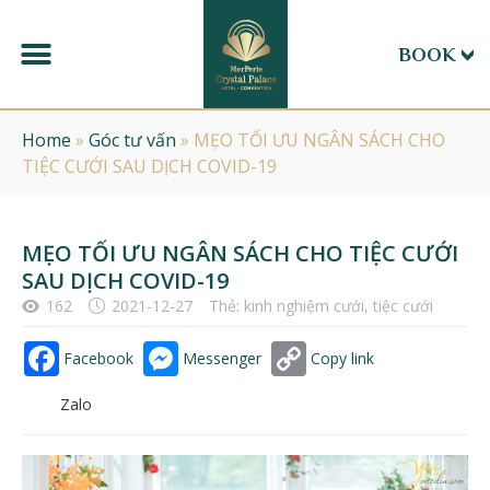
BOOK
Home
»
Góc tư vấn
»
MẸO TỐI ƯU NGÂN SÁCH CHO
TIỆC CƯỚI SAU DỊCH COVID-19
MẸO TỐI ƯU NGÂN SÁCH CHO TIỆC CƯỚI
SAU DỊCH COVID-19
162
2021-12-27
Thẻ:
kinh nghiệm cưới
,
tiệc cưới
Facebook
Messenger
Copy link
Zalo