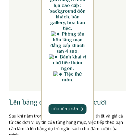
lụa cao cấp :
background đón
khách, bàn
gallery, hoa bàn
tiệc.
Phòng tân
hôn lãng mạn
đẳng cấp khách
sạn 4 sao.
Bánh khai vị
chờ tiệc thơm
ngon.
Tiệc thử
món.
Lên bảng dự trù ngân sách cưới
LIÊN HỆ TƯ VẤN
Sau khi nắm trong tay các khoản chi phí cần thiết và giá cả
từ các đơn vị uy tín của từng hạng mục, việc tiếp theo bạn
cần làm là lên bảng dự trù ngân sách cho đám cưới của
mình.