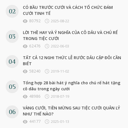
CÓ BẦU TRƯỚC CƯỚI VÀ CÁCH TỔ CHỨC ĐÁM
CƯỚI TINH TẾ
80792
2025-08-22
LỜI THỀ HAY VÀ Ý NGHĨA CỦA CÔ DÂU VÀ CHÚ RỂ
TRONG TIỆC CƯỚI
62476
2022-06-03
TẤT CẢ 12 NGHI THỨC LỄ RƯỚC DÂU CẶP ĐÔI CẦN
BIẾT
58240
2019-11-02
Tổng hợp 28 bài hát ý nghĩa cho chú rể hát tặng
cô dâu trong ngày cưới
48986
2018-07-19
VÀNG CƯỚI, TIỀN MỪNG SAU TIỆC CƯỚI QUẢN LÝ
NHƯ THẾ NÀO?
44177
2025-01-13