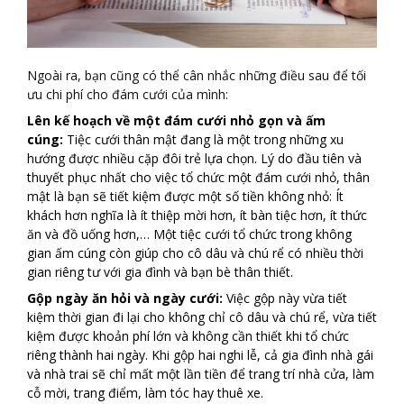
Ngoài ra, bạn cũng có thể cân nhắc những điều sau để tối
ưu chi phí cho đám cưới của mình:
Lên kế hoạch về một đám cưới nhỏ gọn và ấm
cúng:
Tiệc cưới thân mật đang là một trong những xu
hướng được nhiều cặp đôi trẻ lựa chọn. Lý do đầu tiên và
thuyết phục nhất cho việc tổ chức một đám cưới nhỏ, thân
mật là bạn sẽ tiết kiệm được một số tiền không nhỏ: Ít
khách hơn nghĩa là ít thiệp mời hơn, ít bàn tiệc hơn, ít thức
ăn và đồ uống hơn,… Một tiệc cưới tổ chức trong không
gian ấm cúng còn giúp cho cô dâu và chú rể có nhiều thời
gian riêng tư với gia đình và bạn bè thân thiết.
Gộp ngày ăn hỏi và ngày cưới:
Việc gộp này vừa tiết
kiệm thời gian đi lại cho không chỉ cô dâu và chú rể, vừa tiết
kiệm được khoản phí lớn và không cần thiết khi tổ chức
riêng thành hai ngày. Khi gộp hai nghi lễ, cả gia đình nhà gái
và nhà trai sẽ chỉ mất một lần tiền để trang trí nhà cửa, làm
cỗ mời, trang điểm, làm tóc hay thuê xe.