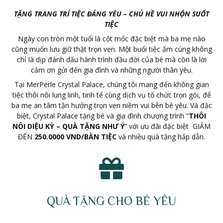
TẶNG TRANG TRÍ TIỆC ĐÁNG YÊU – CHÚ HỀ VUI NHỘN SUỐT
TIỆC
Ngày con tròn một tuổi là cột mốc đặc biệt mà ba mẹ nào
cũng muốn lưu giữ thật trọn vẹn. Một buổi tiệc ấm cúng không
chỉ là dịp đánh dấu hành trình đầu đời của bé mà còn là lời
cảm ơn gửi đến gia đình và những người thân yêu.
Tại MerPerle Crystal Palace, chúng tôi mang đến không gian
tiệc thôi nôi lung linh, tinh tế cùng dịch vụ tổ chức trọn gói, để
ba mẹ an tâm tận hưởng trọn vẹn niềm vui bên bé yêu. Và đặc
biệt, Crystal Palace tặng bé và gia đình chương trình “
THÔI
NÔI DIỆU KỲ – QUÀ TẶNG NHƯ Ý
” với ưu đãi đặc biệt GIẢM
ĐẾN
250.0000 VND/BÀN TIỆC
và nhiều quà tặng hấp dẫn.
QUÀ TẶNG CHO BÉ YÊU