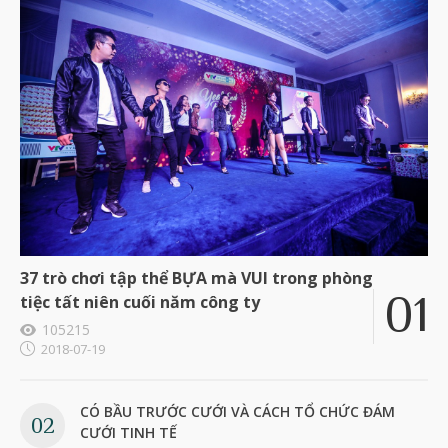
37 trò chơi tập thể BỰA mà VUI trong phòng
tiệc tất niên cuối năm công ty
105215
2018-07-19
CÓ BẦU TRƯỚC CƯỚI VÀ CÁCH TỔ CHỨC ĐÁM
CƯỚI TINH TẾ