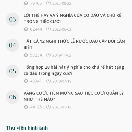
79705
2025-08-22
LỜI THỀ HAY VÀ Ý NGHĨA CỦA CÔ DÂU VÀ CHÚ RỂ
TRONG TIỆC CƯỚI
62444
2022-06-03
TẤT CẢ 12 NGHI THỨC LỄ RƯỚC DÂU CẶP ĐÔI CẦN
BIẾT
58234
2019-11-02
Tổng hợp 28 bài hát ý nghĩa cho chú rể hát tặng
cô dâu trong ngày cưới
48941
2018-07-19
VÀNG CƯỚI, TIỀN MỪNG SAU TIỆC CƯỚI QUẢN LÝ
NHƯ THẾ NÀO?
44126
2025-01-13
Thư viện hình ảnh