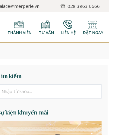
palace@merperle.vn
028 3963 6666
H
THÀNH VIÊN
TƯ VẤN
LIÊN HỆ
ĐẶT NGAY
Tìm kiếm
Sự kiện khuyến mãi