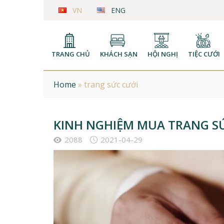
VN
ENG
TRANG CHỦ
KHÁCH SẠN
HỘI NGHỊ
TIỆC CƯỚI
Home
»
trang sức cưới
KINH NGHIỆM MUA TRANG S
2088
2021-04-29