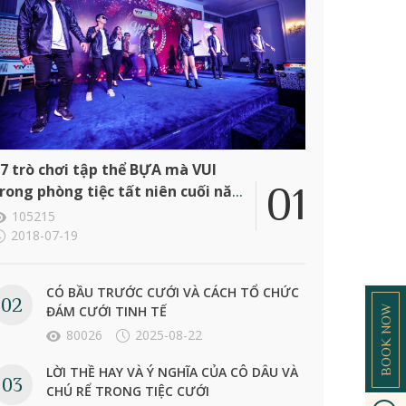
7 trò chơi tập thể BỰA mà VUI
rong phòng tiệc tất niên cuối năm
ông ty
105215
2018-07-19
CÓ BẦU TRƯỚC CƯỚI VÀ CÁCH TỔ CHỨC
ĐÁM CƯỚI TINH TẾ
BOOK NOW
80026
2025-08-22
LỜI THỀ HAY VÀ Ý NGHĨA CỦA CÔ DÂU VÀ
CHÚ RỂ TRONG TIỆC CƯỚI