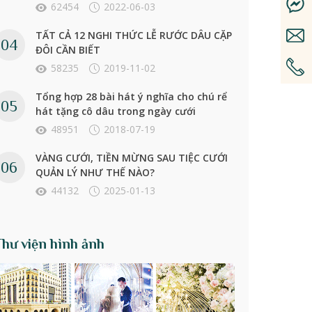
62454
2022-06-03
TẤT CẢ 12 NGHI THỨC LỄ RƯỚC DÂU CẶP
ĐÔI CẦN BIẾT
58235
2019-11-02
Tổng hợp 28 bài hát ý nghĩa cho chú rể
hát tặng cô dâu trong ngày cưới
48951
2018-07-19
VÀNG CƯỚI, TIỀN MỪNG SAU TIỆC CƯỚI
QUẢN LÝ NHƯ THẾ NÀO?
44132
2025-01-13
Thư viện hình ảnh