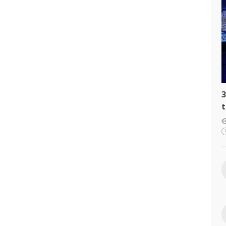
3
t
c