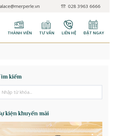
palace@merperle.vn
028 3963 6666
H
THÀNH VIÊN
TƯ VẤN
LIÊN HỆ
ĐẶT NGAY
Tìm kiếm
Sự kiện khuyến mãi