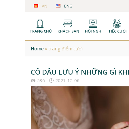
VN
ENG
TRANG CHỦ
KHÁCH SẠN
HỘI NGHỊ
TIỆC CƯỚI
Home
»
trang điểm cưới
CÔ DÂU LƯU Ý NHỮNG GÌ KH
536
2021-12-06