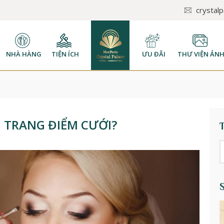
crystal
NHÀ HÀNG
TIỆN ÍCH
ƯU ĐÃI
THƯ VIỆN ẢN
I TRANG ĐIỂM CƯỚI?