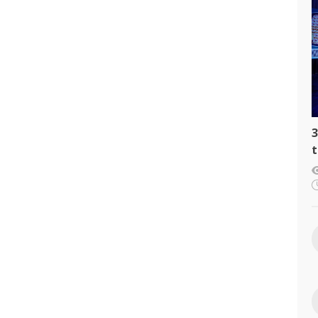
3
t
c