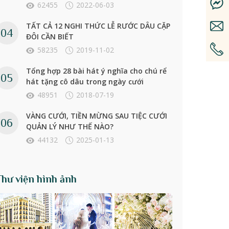
62455
2022-06-03
TẤT CẢ 12 NGHI THỨC LỄ RƯỚC DÂU CẶP
ĐÔI CẦN BIẾT
58235
2019-11-02
Tổng hợp 28 bài hát ý nghĩa cho chú rể
hát tặng cô dâu trong ngày cưới
48951
2018-07-19
VÀNG CƯỚI, TIỀN MỪNG SAU TIỆC CƯỚI
QUẢN LÝ NHƯ THẾ NÀO?
44132
2025-01-13
Thư viện hình ảnh