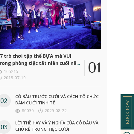
7 trò chơi tập thể BỰA mà VUI
rong phòng tiệc tất niên cuối năm
ông ty
105215
2018-07-19
CÓ BẦU TRƯỚC CƯỚI VÀ CÁCH TỔ CHỨC
ĐÁM CƯỚI TINH TẾ
BOOK NOW
80030
2025-08-22
LỜI THỀ HAY VÀ Ý NGHĨA CỦA CÔ DÂU VÀ
CHÚ RỂ TRONG TIỆC CƯỚI